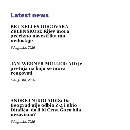
Latest news
BRUXELLES ODGOVARA
ZELENSKOM: Kijev mora
precizno navesti šta mu
nedostaje
6 Augusta, 2026
JAN-WERNER MÜLLER: AfD je
pretnja na koju se mora
reagovati
6 Augusta, 2026
ANDREJ NIKOLAIDIS: Da
Beograd nije odbio Z-4 i ubio
Đinđića, da li bi Crna Gora bila
nezavisna?
6 Augusta, 2026