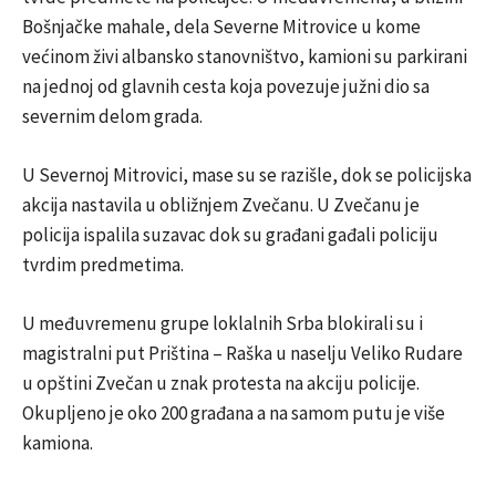
Bošnjačke mahale, dela Severne Mitrovice u kome
većinom živi albansko stanovništvo, kamioni su parkirani
na jednoj od glavnih cesta koja povezuje južni dio sa
severnim delom grada.
U Severnoj Mitrovici, mase su se razišle, dok se policijska
akcija nastavila u obližnjem Zvečanu. U Zvečanu je
policija ispalila suzavac dok su građani gađali policiju
tvrdim predmetima.
U međuvremenu grupe loklalnih Srba blokirali su i
magistralni put Priština – Raška u naselju Veliko Rudare
u opštini Zvečan u znak protesta na akciju policije.
Okupljeno je oko 200 građana a na samom putu je više
kamiona.