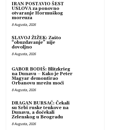
IRAN POSTAVIO ŠEST
USLOVA za ponovno
otvaranje Hormuškog
moreuza
8 Augusta, 2026
SLAVOJ ŽIŽEK: Zašto
“obuzdavanje” nije
dovoljno
8 Augusta, 2026
GABOR BODIŠ: Blitzkrieg
na Dunavu – Kako je Peter
Magyar demontirao
Orbanovu mrežu moći
8 Augusta, 2026
DRAGAN BURSAĆ: Čekali
su Srbi ruske tenkove na
Dunavu, a dočekali
Zelenskog u Beogradu
8 Augusta, 2026