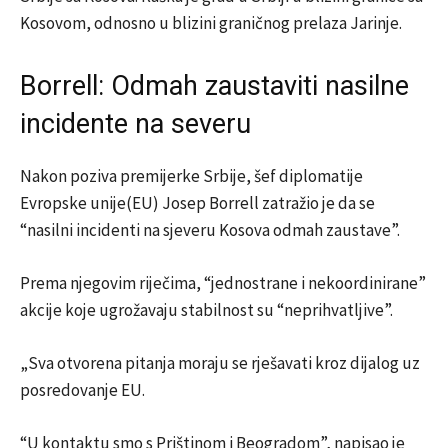
Kosovom, odnosno u blizini graničnog prelaza Jarinje.
Borrell: Odmah zaustaviti nasilne
incidente na severu
Nakon poziva premijerke Srbije, šef diplomatije
Evropske unije(EU) Josep Borrell zatražio je da se
“nasilni incidenti na sjeveru Kosova odmah zaustave”.
Prema njegovim riječima, “jednostrane i nekoordinirane”
akcije koje ugrožavaju stabilnost su “neprihvatljive”.
„Sva otvorena pitanja moraju se rješavati kroz dijalog uz
posredovanje EU.
“U kontaktu smo s Prištinom i Beogradom”, napisao je