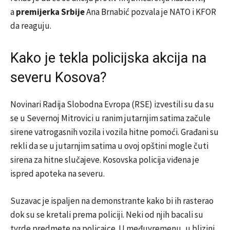
a
premijerka Srbije
Ana Brnabić pozvala je NATO i KFOR
da reaguju.
Kako je tekla policijska akcija na
severu Kosova?
Novinari Radija Slobodna Evropa (RSE) izvestili su da su
se u Severnoj Mitrovici u ranim jutarnjim satima začule
sirene vatrogasnih vozila i vozila hitne pomoći. Građani su
rekli da se u jutarnjim satima u ovoj opštini mogle čuti
sirena za hitne slučajeve. Kosovska policija viđena je
ispred apoteka na severu.
Suzavac je ispaljen na demonstrante kako bi ih rasterao
dok su se kretali prema policiji. Neki od njih bacali su
tvrde predmete na policajce. U međuvremenu, u blizini