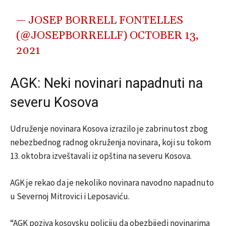
— JOSEP BORRELL FONTELLES
(@JOSEPBORRELLF)
OCTOBER 13,
2021
AGK: Neki novinari napadnuti na
severu Kosova
Udruženje novinara Kosova izrazilo je zabrinutost zbog
nebezbednog radnog okruženja novinara, koji su tokom
13. oktobra izveštavali iz opština na severu Kosova.
AGK je rekao da je nekoliko novinara navodno napadnuto
u Severnoj Mitrovici i Leposaviću.
“AGK poziva kosovsku policiju da obezbijedi novinarima