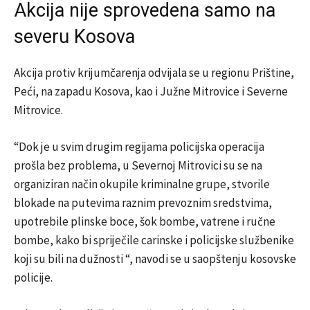
Akcija nije sprovedena samo na
severu Kosova
Akcija protiv krijumčarenja odvijala se u regionu Prištine,
Peći, na zapadu Kosova, kao i Južne Mitrovice i Severne
Mitrovice.
“Dok je u svim drugim regijama policijska operacija
prošla bez problema, u Severnoj Mitrovici su se na
organiziran način okupile kriminalne grupe, stvorile
blokade na putevima raznim prevoznim sredstvima,
upotrebile plinske boce, šok bombe, vatrene i ručne
bombe, kako bi spriječile carinske i policijske službenike
koji su bili na dužnosti “, navodi se u saopštenju kosovske
policije.