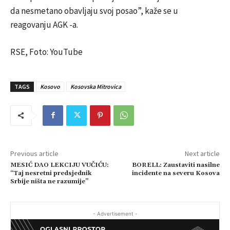
da nesmetano obavljaju svoj posao”, kaže se u
reagovanju AGK -a.
RSE, Foto: YouTube
TAGS
Kosovo
Kosovska Mitrovica
Previous article
Next article
MESIĆ DAO LEKCIJU VUČIĆU:
BORELL: Zaustaviti nasilne
“Taj nesretni predsjednik
incidente na severu Kosova
Srbije ništa ne razumije”
- Advertisement -