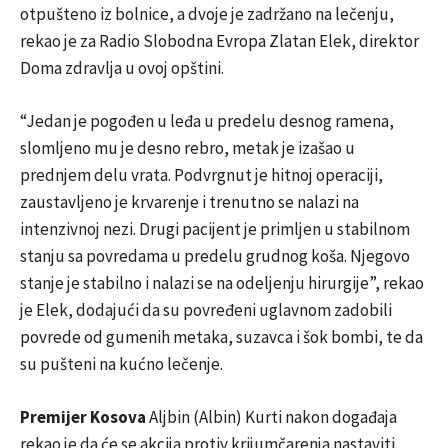
otpušteno iz bolnice, a dvoje je zadržano na lečenju,
rekao je za Radio Slobodna Evropa Zlatan Elek, direktor
Doma zdravlja u ovoj opštini.
“Jedan je pogođen u leđa u predelu desnog ramena,
slomljeno mu je desno rebro, metak je izašao u
prednjem delu vrata. Podvrgnut je hitnoj operaciji,
zaustavljeno je krvarenje i trenutno se nalazi na
intenzivnoj nezi. Drugi pacijent je primljen u stabilnom
stanju sa povredama u predelu grudnog koša. Njegovo
stanje je stabilno i nalazi se na odeljenju hirurgije”, rekao
je Elek, dodajući da su povređeni uglavnom zadobili
povrede od gumenih metaka, suzavca i šok bombi, te da
su pušteni na kućno lečenje.
Premijer Kosova
Aljbin (Albin) Kurti nakon događaja
rekao je da će se akcija protiv krijumčarenja nastaviti,