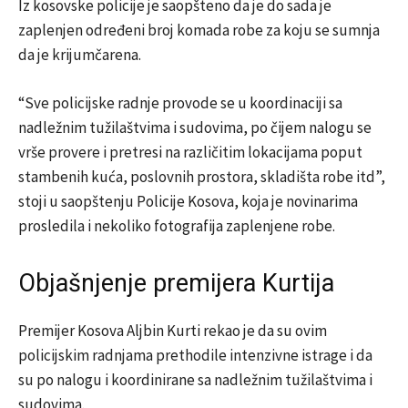
Iz kosovske policije je saopšteno da je do sada je
zaplenjen određeni broj komada robe za koju se sumnja
da je krijumčarena.
“Sve policijske radnje provode se u koordinaciji sa
nadležnim tužilaštvima i sudovima, po čijem nalogu se
vrše provere i pretresi na različitim lokacijama poput
stambenih kuća, poslovnih prostora, skladišta robe itd”,
stoji u saopštenju Policije Kosova, koja je novinarima
prosledila i nekoliko fotografija zaplenjene robe.
Objašnjenje premijera Kurtija
Premijer Kosova Aljbin Kurti rekao je da su ovim
policijskim radnjama prethodile intenzivne istrage i da
su po nalogu i koordinirane sa nadležnim tužilaštvima i
sudovima.