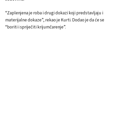
“Zaplenjena je roba i drugi dokazi koji predstavljaju i
materijalne dokaze”, rekao je Kurti. Dodao je da će se
“boriti i spriječiti krijumčarenje”.