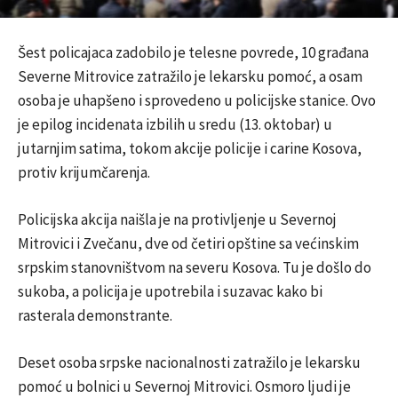
Šest policajaca zadobilo je telesne povrede, 10 građana
Severne Mitrovice zatražilo je lekarsku pomoć, a osam
osoba je uhapšeno i sprovedeno u policijske stanice. Ovo
je epilog incidenata izbilih u sredu (13. oktobar) u
jutarnjim satima, tokom akcije policije i carine Kosova,
protiv krijumčarenja.
Policijska akcija naišla je na protivljenje u Severnoj
Mitrovici i Zvečanu, dve od četiri opštine sa većinskim
srpskim stanovništvom na severu Kosova. Tu je došlo do
sukoba, a policija je upotrebila i suzavac kako bi
rasterala demonstrante.
Deset osoba srpske nacionalnosti zatražilo je lekarsku
pomoć u bolnici u Severnoj Mitrovici. Osmoro ljudi je