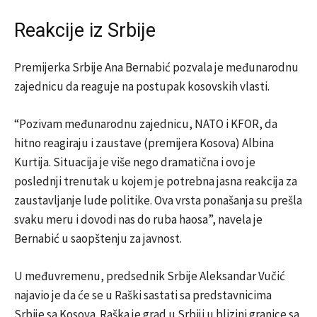
Reakcije iz Srbije
Premijerka Srbije Ana Bernabić pozvala je međunarodnu
zajednicu da reaguje na postupak kosovskih vlasti.
“Pozivam međunarodnu zajednicu, NATO i KFOR, da
hitno reagiraju i zaustave (premijera Kosova) Albina
Kurtija. Situacija je više nego dramatična i ovo je
poslednji trenutak u kojem je potrebna jasna reakcija za
zaustavljanje lude politike. Ova vrsta ponašanja su prešla
svaku meru i dovodi nas do ruba haosa”, navela je
Bernabić u saopštenju za javnost.
U međuvremenu, predsednik Srbije Aleksandar Vučić
najavio je da će se u Raški sastati sa predstavnicima
Srbije sa Kosova. Raška je grad u Srbiji u blizini granice sa