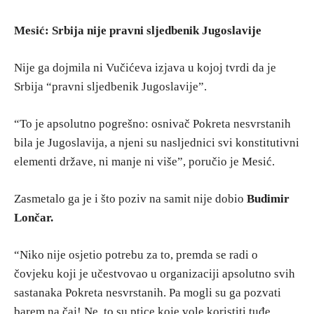
Mesić: Srbija nije pravni sljedbenik Jugoslavije
Nije ga dojmila ni Vučićeva izjava u kojoj tvrdi da je
Srbija “pravni sljedbenik Jugoslavije”.
“To je apsolutno pogrešno: osnivač Pokreta nesvrstanih
bila je Jugoslavija, a njeni su nasljednici svi konstitutivni
elementi države, ni manje ni više”, poručio je Mesić.
Zasmetalo ga je i što poziv na samit nije dobio
Budimir
Lončar.
“Niko nije osjetio potrebu za to, premda se radi o
čovjeku koji je učestvovao u organizaciji apsolutno svih
sastanaka Pokreta nesvrstanih. Pa mogli su ga pozvati
barem na čaj! Ne, to su ptice koje vole koristiti tuđe