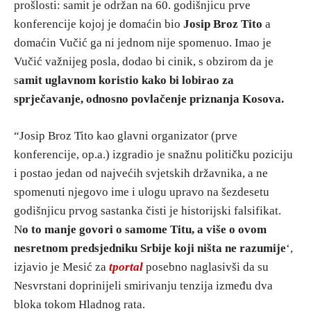
prošlosti: samit je održan na 60. godišnjicu prve
konferencije kojoj je domaćin bio
Josip Broz Tito
a
domaćin Vučić ga ni jednom nije spomenuo. Imao je
Vučić važnijeg posla, dodao bi cinik, s obzirom da je
s
amit uglavnom koristio kako bi lobirao za
sprječavanje, odnosno povlačenje priznanja Kosova.
“Josip Broz Tito kao glavni organizator (prve
konferencije, op.a.) izgradio je snažnu političku poziciju
i postao jedan od najvećih svjetskih državnika, a ne
spomenuti njegovo ime i ulogu upravo na šezdesetu
godišnjicu prvog sastanka čisti je historijski falsifikat.
N
o to manje govori o samome Titu, a više o ovom
nesretnom predsjedniku Srbije koji ništa ne razumije
‘,
izjavio je Mesić za
tportal
posebno naglasivši da su
Nesvrstani doprinijeli smirivanju tenzija između dva
bloka tokom Hladnog rata.