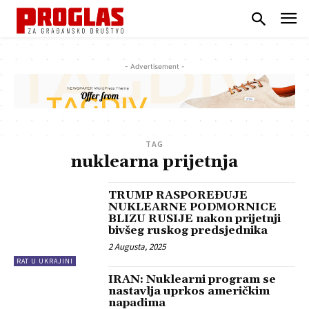
- Advertisement -
TAG
nuklearna prijetnja
TRUMP RASPOREĐUJE
NUKLEARNE PODMORNICE
BLIZU RUSIJE nakon prijetnji
bivšeg ruskog predsjednika
2 Augusta, 2025
RAT U UKRAJINI
IRAN: Nuklearni program se
nastavlja uprkos američkim
napadima