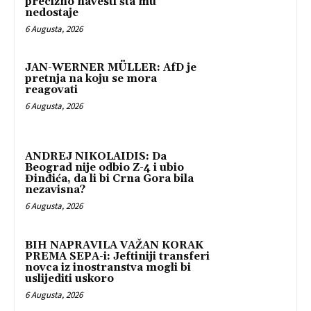
precizno navesti šta mu
nedostaje
6 Augusta, 2026
JAN-WERNER MÜLLER: AfD je
pretnja na koju se mora
reagovati
6 Augusta, 2026
ANDREJ NIKOLAIDIS: Da
Beograd nije odbio Z-4 i ubio
Đinđića, da li bi Crna Gora bila
nezavisna?
6 Augusta, 2026
BIH NAPRAVILA VAŽAN KORAK
PREMA SEPA-i: Jeftiniji transferi
novca iz inostranstva mogli bi
uslijediti uskoro
6 Augusta, 2026