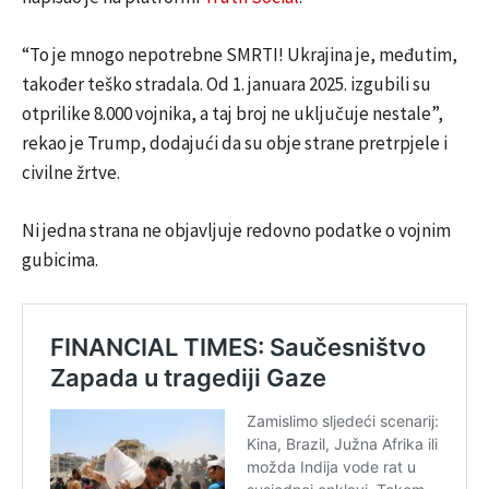
“To je mnogo nepotrebne SMRTI! Ukrajina je, međutim,
također teško stradala. Od 1. januara 2025. izgubili su
otprilike 8.000 vojnika, a taj broj ne uključuje nestale”,
rekao je Trump, dodajući da su obje strane pretrpjele i
civilne žrtve.
Ni jedna strana ne objavljuje redovno podatke o vojnim
gubicima.