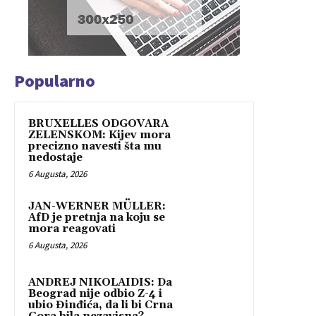
Popularno
BRUXELLES ODGOVARA
ZELENSKOM: Kijev mora
precizno navesti šta mu
nedostaje
6 Augusta, 2026
JAN-WERNER MÜLLER:
AfD je pretnja na koju se
mora reagovati
6 Augusta, 2026
ANDREJ NIKOLAIDIS: Da
Beograd nije odbio Z-4 i
ubio Đinđića, da li bi Crna