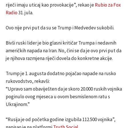
riječi imaju uticaj kao provokacije”, rekao je
Rubio za Fox
Radio
31. jula.
Ovo nije prvi put da su se Trump i Medvedev sukobili.
Bivši ruski lider je bio glasni kritičar Trumpa i nedavnih
američkih napada na Iran. No, čini se da je ovo prvi put da
je njihova razmjena riječi dovela do konkretne akcije.
Trump je 1. augusta dodatno pojačao napade na rusko
rukovodstvo, rekavši:
“Upravo sam obaviješten da je skoro 20.000 ruskih vojnika
poginulo ovog mjeseca u ovom besmislenom ratu s
Ukrajinom.”
“Rusija je od početka godine izgubila 112.500 vojnika”,
napisao je na platformi
Truth Social
.