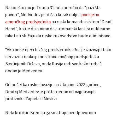
Nakon što mu je Trump 31. jula poručio da “pazi šta
govori”, Medvedev je otišao korak dalje i
podsjetio
američkog predsjednika
na ruski komandni sistem “Dead
Hand”, koji je dizajniran da automatski lansira nuklearne
rakete u slučaju da rusko rukovodstvo bude eliminisano.
“Ako neke riječi bivšeg predsjednika Rusije izazivaju tako
nervoznu reakciju od strane moćnog predsjednika
Sjedinjenih Država, onda Rusija radi sve kako treba”,
dodao je Medvedev.
Od početka ruske invazije na Ukrajinu 2022. godine,
Dmitrij Medvedev je postao jedan od najglasnijih
protivnika Zapada u Moskvi.
Neki kritičari Kremlja ga smatraju neodgovornim