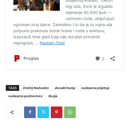
TAGS
Dmitrij Medvedev
donald trump
nuklearna prijetnja
nuklearne podmornice
Rusija