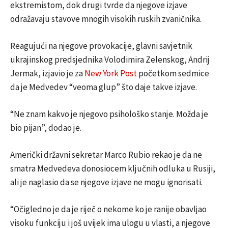
ekstremistom, dok drugi tvrde da njegove izjave
odražavaju stavove mnogih visokih ruskih zvaničnika.
Reagujući na njegove provokacije, glavni savjetnik
ukrajinskog predsjednika Volodimira Zelenskog, Andrij
Jermak, izjavio je za
New York Post
početkom sedmice
da je Medvedev “veoma glup” što daje takve izjave.
“Ne znam kakvo je njegovo psihološko stanje. Možda je
bio pijan”, dodao je.
Američki državni sekretar Marco Rubio rekao je da ne
smatra Medvedeva donosiocem ključnih odluka u Rusiji,
ali je naglasio da se njegove izjave ne mogu ignorisati.
“Očigledno je da je riječ o nekome ko je ranije obavljao
visoku funkciju i još uvijek ima ulogu u vlasti, a njegove