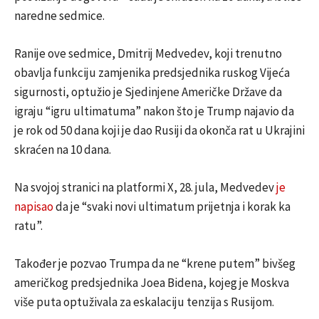
naredne sedmice.
Ranije ove sedmice, Dmitrij Medvedev, koji trenutno
obavlja funkciju zamjenika predsjednika ruskog Vijeća
sigurnosti, optužio je Sjedinjene Američke Države da
igraju “igru ultimatuma” nakon što je Trump najavio da
je rok od 50 dana koji je dao Rusiji da okonča rat u Ukrajini
skraćen na 10 dana.
Na svojoj stranici na platformi X, 28. jula, Medvedev
je
napisao
da je “svaki novi ultimatum prijetnja i korak ka
ratu”.
Također je pozvao Trumpa da ne “krene putem” bivšeg
američkog predsjednika Joea Bidena, kojeg je Moskva
više puta optuživala za eskalaciju tenzija s Rusijom.