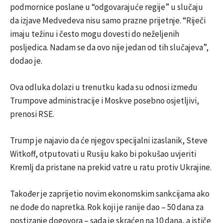
podmornice poslane u “odgovarajuće regije” u slučaju
da izjave Medvedeva nisu samo prazne prijetnje. “Riječi
imaju težinu i često mogu dovesti do neželjenih
posljedica. Nadam se da ovo nije jedan od tih slučajeva”,
dodao je.
Ova odluka dolazi u trenutku kada su odnosi između
Trumpove administracije i Moskve posebno osjetljivi,
prenosi RSE.
Trump je najavio da će njegov specijalni izaslanik, Steve
Witkoff, otputovati u Rusiju kako bi pokušao uvjeriti
Kremlj da pristane na prekid vatre u ratu protiv Ukrajine.
Također je zaprijetio novim ekonomskim sankcijama ako
ne dođe do napretka. Rok koji je ranije dao – 50 dana za
postizanje dogovora – sada je skraćen na 10 dana, a ističe