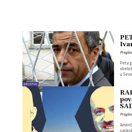
PET
Iva
Progla
Peta g
obelež
u Seve
DRUŠTVO
RAD
pov
SA
Progla
Američ
sankci