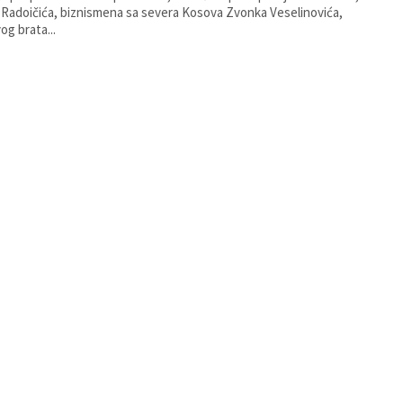
 Radoičića, biznismena sa severa Kosova Zvonka Veselinovića,
og brata...