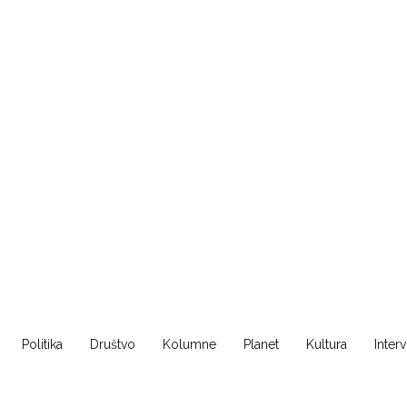
Politika
Društvo
Kolumne
Planet
Kultura
Inter