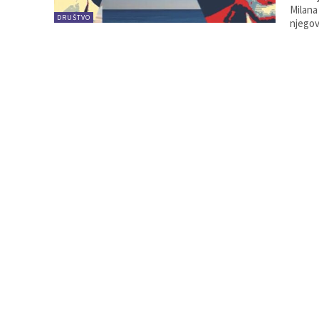
Milana
DRUŠTVO
njegov