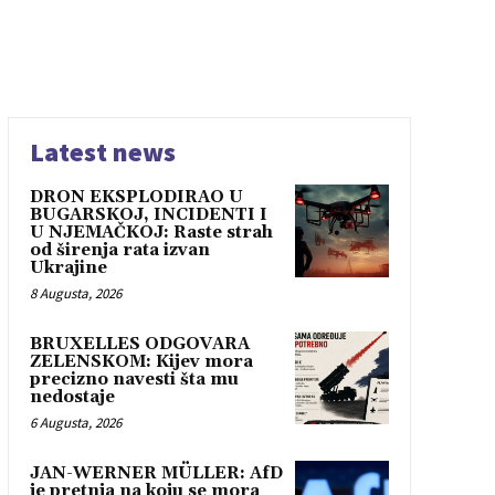
Latest news
DRON EKSPLODIRAO U
BUGARSKOJ, INCIDENTI I
U NJEMAČKOJ: Raste strah
od širenja rata izvan
Ukrajine
8 Augusta, 2026
BRUXELLES ODGOVARA
ZELENSKOM: Kijev mora
precizno navesti šta mu
nedostaje
6 Augusta, 2026
JAN-WERNER MÜLLER: AfD
je pretnja na koju se mora