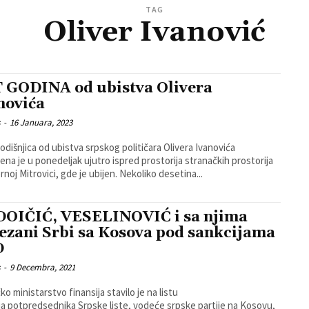
TAG
Oliver Ivanović
 GODINA od ubistva Olivera
novića
s
-
16 Januara, 2023
odišnjica od ubistva srpskog političara Olivera Ivanovića
ena je u ponedeljak ujutro ispred prostorija stranačkih prostorija
rnoj Mitrovici, gde je ubijen. Nekoliko desetina...
OIČIĆ, VESELINOVIĆ i sa njima
ezani Srbi sa Kosova pod sankcijama
D
s
-
9 Decembra, 2021
ko ministarstvo finansija stavilo je na listu
ja potpredsednika Srpske liste, vodeće srpske partije na Kosovu,