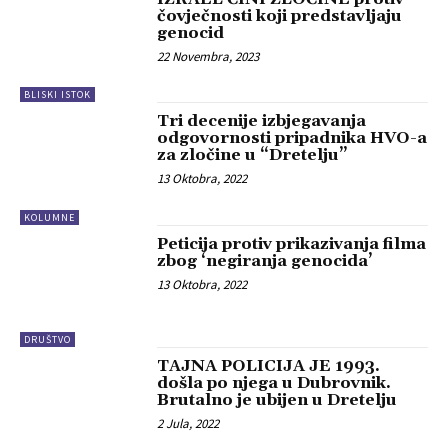
čovječnosti koji predstavljaju
genocid
22 Novembra, 2023
BLISKI ISTOK
Tri decenije izbjegavanja
odgovornosti pripadnika HVO-a
za zločine u “Dretelju”
13 Oktobra, 2022
KOLUMNE
Peticija protiv prikazivanja filma
zbog ‘negiranja genocida’
13 Oktobra, 2022
DRUŠTVO
TAJNA POLICIJA JE 1993.
došla po njega u Dubrovnik.
Brutalno je ubijen u Dretelju
2 Jula, 2022