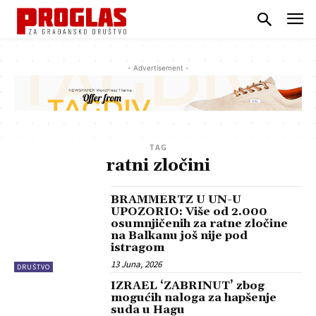
- Advertisement -
TAG
ratni zločini
BRAMMERTZ U UN-U
UPOZORIO: Više od 2.000
osumnjičenih za ratne zločine
na Balkanu još nije pod
istragom
13 Juna, 2026
DRUŠTVO
IZRAEL ‘ZABRINUT’ zbog
mogućih naloga za hapšenje
suda u Hagu