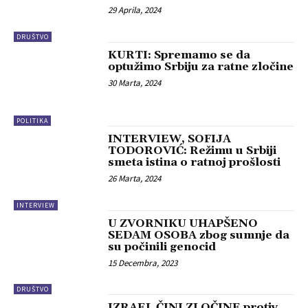
29 Aprila, 2024
DRUŠTVO
KURTI: Spremamo se da
optužimo Srbiju za ratne zločine
30 Marta, 2024
POLITIKA
INTERVIEW, SOFIJA
TODOROVIĆ: Režimu u Srbiji
smeta istina o ratnoj prošlosti
26 Marta, 2024
INTERVIEW
U ZVORNIKU UHAPŠENO
SEDAM OSOBA zbog sumnje da
su počinili genocid
15 Decembra, 2023
DRUŠTVO
IZRAEL ČINI ZLOČINE protiv