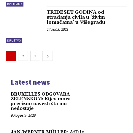
KOLUMNE
TRIDESET GODINA od
stradanja civila u ‘živim
lomačama’ u Višegradu
14 Juna, 2022
DRUŠTVO
1
2
3
Latest news
BRUXELLES ODGOVARA
ZELENSKOM: Kijev mora
precizno navesti šta mu
nedostaje
6 Augusta, 2026
JAN-WERNER MÜLLER: AfD je