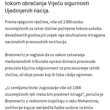
tokom obraćanja Vijeću sigurnosti
Ujedinjenih nacija.
Prema njegovim riječima, više od 2.000 osoba
osumnjičenih za ratne zločine počinjene tokom sukoba
devedesetih godina još uvijek nije obuhvaćeno istragama
nacionalnih pravosudnih institucija.
Brammertz je naglasio da su nakon zatvaranja
međunarodnih tribunala upravo domaća pravosuđa
preuzela ključnu odgovornost za procesuiranje ratnih
zločina, ali da je posao koji ih čeka i dalje ogroman.
„U zemljama bivše Jugoslavije više od 2.000
osumnjičenih tek treba biti predmet istraga“, poručio je
Brammertz u redovnom izvještaju o radu Mehanizma,
institucije koja je naslijedila haške sudove za bivšu