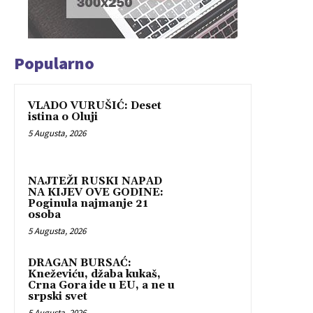
Popularno
VLADO VURUŠIĆ: Deset
istina o Oluji
5 Augusta, 2026
NAJTEŽI RUSKI NAPAD
NA KIJEV OVE GODINE:
Poginula najmanje 21
osoba
5 Augusta, 2026
DRAGAN BURSAĆ:
Kneževiću, džaba kukaš,
Crna Gora ide u EU, a ne u
srpski svet
5 Augusta, 2026