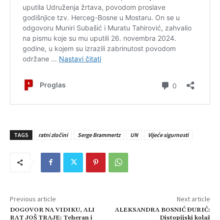
TAGS
ratni zločini
Serge Brammertz
UN
Vijeće sigurnosti
Previous article
Next article
DOGOVOR NA VIDIKU, ALI
ALEKSANDRA BOSNIĆ ĐURIĆ:
RAT JOŠ TRAJE: Teheran i
Distopijski kolaž