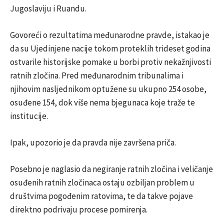
Jugoslaviju i Ruandu.
Govoreći o rezultatima međunarodne pravde, istakao je
da su Ujedinjene nacije tokom proteklih trideset godina
ostvarile historijske pomake u borbi protiv nekažnjivosti
ratnih zločina. Pred međunarodnim tribunalima i
njihovim nasljednikom optužene su ukupno 254 osobe,
osuđene 154, dok više nema bjegunaca koje traže te
institucije.
Ipak, upozorio je da pravda nije završena priča.
Posebno je naglasio da negiranje ratnih zločina i veličanje
osuđenih ratnih zločinaca ostaju ozbiljan problem u
društvima pogođenim ratovima, te da takve pojave
direktno podrivaju procese pomirenja.