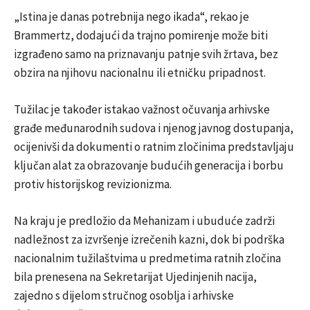
„Istina je danas potrebnija nego ikada“, rekao je
Brammertz, dodajući da trajno pomirenje može biti
izgrađeno samo na priznavanju patnje svih žrtava, bez
obzira na njihovu nacionalnu ili etničku pripadnost.
Tužilac je također istakao važnost očuvanja arhivske
građe međunarodnih sudova i njenog javnog dostupanja,
ocijenivši da dokumenti o ratnim zločinima predstavljaju
ključan alat za obrazovanje budućih generacija i borbu
protiv historijskog revizionizma.
Na kraju je predložio da Mehanizam i ubuduće zadrži
nadležnost za izvršenje izrečenih kazni, dok bi podrška
nacionalnim tužilaštvima u predmetima ratnih zločina
bila prenesena na Sekretarijat Ujedinjenih nacija,
zajedno s dijelom stručnog osoblja i arhivske