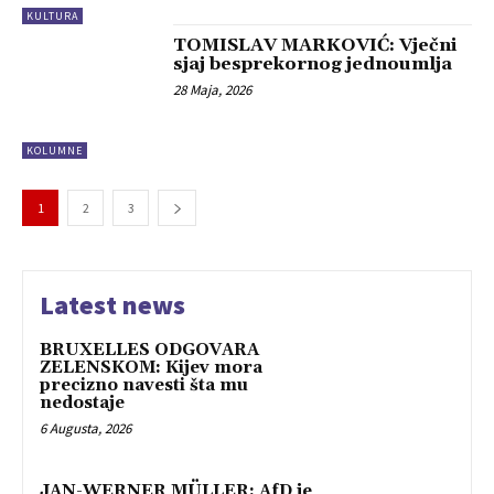
KULTURA
TOMISLAV MARKOVIĆ: Vječni
sjaj besprekornog jednoumlja
28 Maja, 2026
KOLUMNE
1
2
3
Latest news
BRUXELLES ODGOVARA
ZELENSKOM: Kijev mora
precizno navesti šta mu
nedostaje
6 Augusta, 2026
JAN-WERNER MÜLLER: AfD je