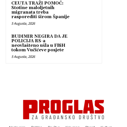
CEUTA TRAŽI POMOĆ:
Stotine maloljetnih
migranata treba
rasporediti širom Španije
5 Augusta, 2026
BUDIMIR NEGIRA DA JE
POLICIJA RS-a
neovlašteno ušla u FBiH
tokom Vučićeve posjete
5 Augusta, 2026