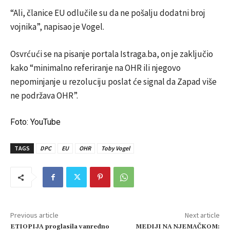
“Ali, članice EU odlučile su da ne pošalju dodatni broj
vojnika”, napisao je Vogel.
Osvrćući se na pisanje portala Istraga.ba, on je zaključio
kako “minimalno referiranje na OHR ili njegovo
nepominjanje u rezoluciju poslat će signal da Zapad više
ne podržava OHR”.
Foto: YouTube
TAGS
DPC
EU
OHR
Toby Vogel
Previous article
Next article
ETIOPIJA proglasila vanredno
MEDIJI NA NJEMAČKOM: