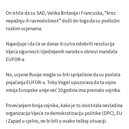
On ističe da su SAD, Velika Britanija i Francuska, “kroz
nepažnju ili ravnodušnost” došli do toga da su podložni
ruskim ucjenama.
Najavljuje i da će se danas ili sutra odobriti rezolucija
Vijeća sigurnosti Ujedinjenih naroda o obnovi mandata
EUFOR-a.
No, ucjene Rusije mogle su biti spriječene da su poslata
pojačanja EUFOR-u. Toby Vogel upozorava da ta vojna
misija Evropske unije već 10 godina ima premalo vojnika.
Povećanjem broja vojnika, kako je to insistirala nevladina
organizacija Vijeće za demokratizaciju politike (DPC), EU
i Zapad u cjelini, ne bi bili u ovako teškoj situaciji.