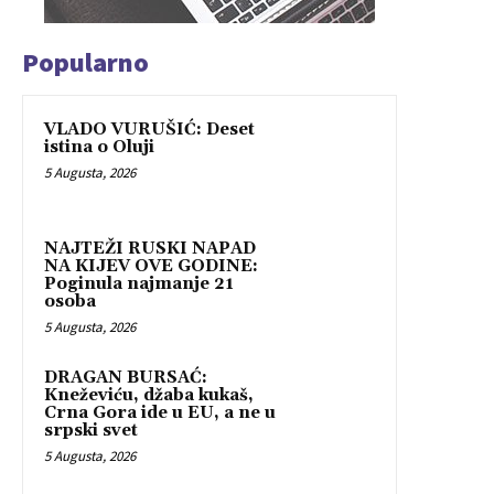
Popularno
VLADO VURUŠIĆ: Deset
istina o Oluji
5 Augusta, 2026
NAJTEŽI RUSKI NAPAD
NA KIJEV OVE GODINE:
Poginula najmanje 21
osoba
5 Augusta, 2026
DRAGAN BURSAĆ:
Kneževiću, džaba kukaš,
Crna Gora ide u EU, a ne u
srpski svet
5 Augusta, 2026