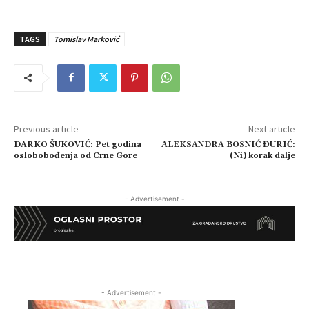
TAGS
Tomislav Marković
Previous article
Next article
DARKO ŠUKOVIĆ: Pet godina
ALEKSANDRA BOSNIĆ ĐURIĆ:
oslobobođenja od Crne Gore
(Ni) korak dalje
- Advertisement -
- Advertisement -