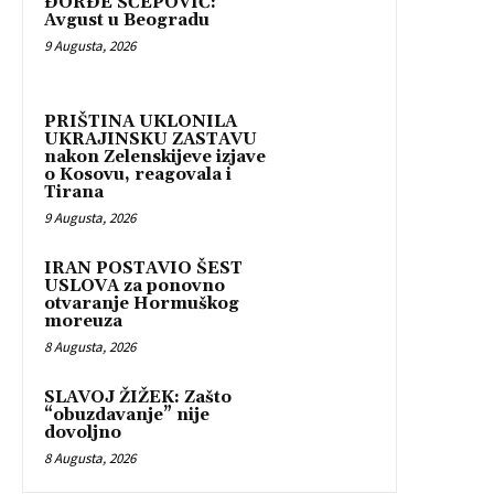
ĐORĐE ŠĆEPOVIĆ:
Avgust u Beogradu
9 Augusta, 2026
PRIŠTINA UKLONILA
UKRAJINSKU ZASTAVU
nakon Zelenskijeve izjave
o Kosovu, reagovala i
Tirana
9 Augusta, 2026
IRAN POSTAVIO ŠEST
USLOVA za ponovno
otvaranje Hormuškog
moreuza
8 Augusta, 2026
SLAVOJ ŽIŽEK: Zašto
“obuzdavanje” nije
dovoljno
8 Augusta, 2026