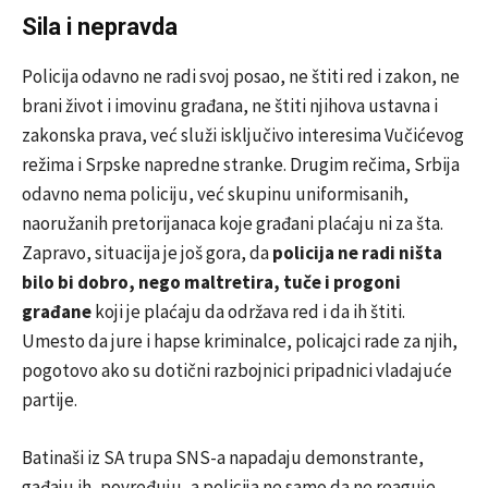
Sila i nepravda
Policija odavno ne radi svoj posao, ne štiti red i zakon, ne
brani život i imovinu građana, ne štiti njihova ustavna i
zakonska prava, već služi isključivo interesima Vučićevog
režima i Srpske napredne stranke. Drugim rečima, Srbija
odavno nema policiju, već skupinu uniformisanih,
naoružanih pretorijanaca koje građani plaćaju ni za šta.
Zapravo, situacija je još gora, da
policija ne radi ništa
bilo bi dobro, nego maltretira, tuče i progoni
građane
koji je plaćaju da održava red i da ih štiti.
Umesto da jure i hapse kriminalce, policajci rade za njih,
pogotovo ako su dotični razbojnici pripadnici vladajuće
partije.
Batinaši iz SA trupa SNS-a napadaju demonstrante,
gađaju ih, povređuju, a policija ne samo da ne reaguje,