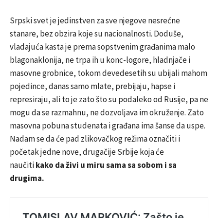
Srpski svet je jedinstven za sve njegove nesrećne
stanare, bez obzira koje su nacionalnosti. Doduše,
vladajuća kasta je prema sopstvenim građanima malo
blagonaklonija, ne trpa ih u konc-logore, hladnjače i
masovne grobnice, tokom devedesetih su ubijali mahom
pojedince, danas samo mlate, prebijaju, hapse i
represiraju, ali to je zato što su podaleko od Rusije, pa ne
mogu da se razmahnu, ne dozvoljava im okruženje. Zato
masovna pobuna studenata i građana ima šanse da uspe.
Nadam se da će pad zlikovačkog režima označiti i
početak jedne nove, drugačije Srbije koja će
naučiti
kako da živi u miru sama sa sobom i sa
drugima.