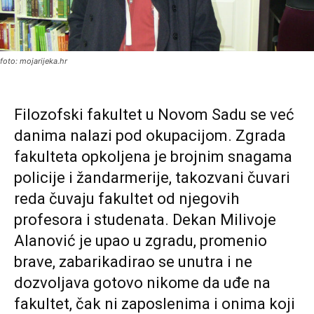
foto: mojarijeka.hr
Filozofski fakultet u Novom Sadu se već
danima nalazi pod okupacijom. Zgrada
fakulteta opkoljena je brojnim snagama
policije i žandarmerije, takozvani čuvari
reda čuvaju fakultet od njegovih
profesora i studenata. Dekan Milivoje
Alanović je upao u zgradu, promenio
brave, zabarikadirao se unutra i ne
dozvoljava gotovo nikome da uđe na
fakultet, čak ni zaposlenima i onima koji