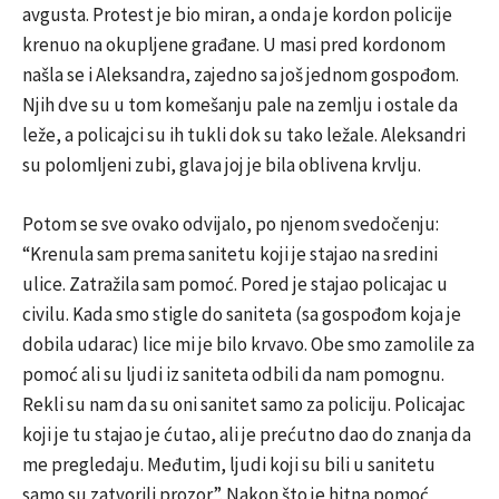
avgusta. Protest je bio miran, a onda je kordon policije
krenuo na okupljene građane. U masi pred kordonom
našla se i Aleksandra, zajedno sa još jednom gospođom.
Njih dve su u tom komešanju pale na zemlju i ostale da
leže, a policajci su ih tukli dok su tako ležale. Aleksandri
su polomljeni zubi, glava joj je bila oblivena krvlju.
Potom se sve ovako odvijalo, po njenom svedočenju:
“Krenula sam prema sanitetu koji je stajao na sredini
ulice. Zatražila sam pomoć. Pored je stajao policajac u
civilu. Kada smo stigle do saniteta (sa gospođom koja je
dobila udarac) lice mi je bilo krvavo. Obe smo zamolile za
pomoć ali su ljudi iz saniteta odbili da nam pomognu.
Rekli su nam da su oni sanitet samo za policiju. Policajac
koji je tu stajao je ćutao, ali je prećutno dao do znanja da
me pregledaju. Međutim, ljudi koji su bili u sanitetu
samo su zatvorili prozor”. Nakon što je hitna pomoć