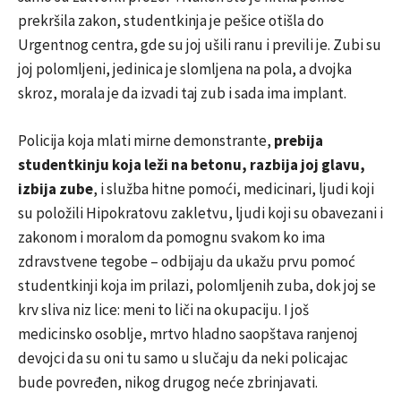
prekršila zakon, studentkinja je pešice otišla do
Urgentnog centra, gde su joj ušili ranu i previli je. Zubi su
joj polomljeni, jedinica je slomljena na pola, a dvojka
skroz, morala je da izvadi taj zub i sada ima implant.
Policija koja mlati mirne demonstrante,
prebija
studentkinju koja leži na betonu, razbija joj glavu,
izbija zube
, i služba hitne pomoći, medicinari, ljudi koji
su položili Hipokratovu zakletvu, ljudi koji su obavezani i
zakonom i moralom da pomognu svakom ko ima
zdravstvene tegobe – odbijaju da ukažu prvu pomoć
studentkinji koja im prilazi, polomljenih zuba, dok joj se
krv sliva niz lice: meni to liči na okupaciju. I još
medicinsko osoblje, mrtvo hladno saopštava ranjenoj
devojci da su oni tu samo u slučaju da neki policajac
bude povređen, nikog drugog neće zbrinjavati.