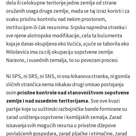
dela ili celokupne teritorije jedne zemlje od strane
oružanih snaga druge zemlje, mada se taj izraz koristi i za
svaku prisilnu kontrolu nad nekim prostorom,
institucijom ili čak resursima. Srpska napredna stranka i
sve njene alotropske modifikacije, cela ta bulumenta
koja je danas okupljena oko Vučića, a juče se taborila oko
Miloševića ima za cilj okupaciju sopstvene zemlje.
Naravno, i susednih zemalja, to su povezani procesi.
Ni SPS, ni SRS, ni SNS, ni ona Arkanova stranka, ni gomila
sličnih strančica nema nikakav drugi smisao postojanja
osim
prisilne kontrole nad stanovništvom sopstvene
zemlje i nad susednim teritorijama.
Sve ove kvazi
partije koje su suštinski razbojničke bande formirane su
zarad uništenja sopstvene i komšijskih zemalja. Zarad
isisavanja svih mogućih resursa u privatne džepove
povlašćenih gospodara, zarad pljačke i otimačine, zarad