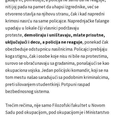
niti joj pada na pamet da uhapsi izgrednike, već se
otvoreno stavlja na njihovu stranu, čak i kad napredni
krimosi nasrću na same policajce. Naprednjačke falange
upadaju u lokale čiji vlasnici podržavaju
proteste,
demoliraju i uništavaju, mlate prisutne,
uključujući i decu, a policija ne reaguje
, ponekad čak
obezbeđuje odstupnicu nasilnicima. Policajci prebijaju
koga stignu, čak i osobe koje nisu ni bile na protestima,
surovo se obračunavaju sa građanima, ponašajući se kao
okupaciona vojska. Jedan policijski komandir, koji se na
tom mestu našao sarađujući sa podobnim kriminalcima,
preti silovanjem studentkinji. Potpuni raspad
bezbednosnog sistema.
Trećim rečima, nije samo Filozofski fakultet u Novom
Sadu pod okupacijom, pod okupacijom je i Ministarstvo