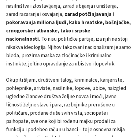
nasilništva i zlostavljanja, zarad ubijanja i uništenja,
zarad razaranja i osvajanja,
zarad potčinjavanja i
pokoravanja miliona ljudi, kako hrvatske, bošnjačke,
crnogorske i albanske, tako i srpske
nacionalnosti.
To nisu političke partije, iza njih ne stoji
nikakva ideologija. Njihov takozvani nacionalizam je samo
bleda, prozirna maska za zločinačke i kriminalne
instinkte, jeftino opravdanje za ubistvo i lopovluk.
Okupiti šljam, društveni talog, kriminalce, karijeriste,
pohlepnike, ariviste, nasilnike, lopove, ubice, naizgled
ugledne članove društva željne novca i moći, javne
ličnosti željne slave i para, razbojnike prerušene u
političare, prodane duše svih vrsta, sociopate i
psihopate, sve one koji bi rođenu majku prodali za
funkciju i podebeo račun u banci – to je osnovna misija