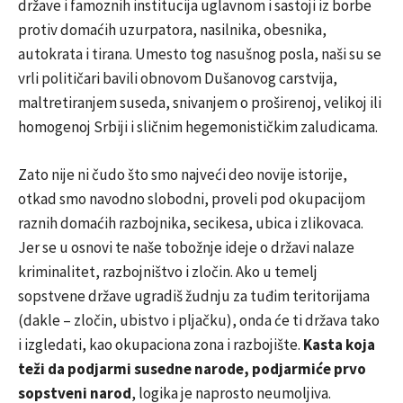
države i famoznih institucija uglavnom i sastoji iz borbe
protiv domaćih uzurpatora, nasilnika, obesnika,
autokrata i tirana. Umesto tog nasušnog posla, naši su se
vrli političari bavili obnovom Dušanovog carstvija,
maltretiranjem suseda, snivanjem o proširenoj, velikoj ili
homogenoj Srbiji i sličnim hegemonističkim zaludicama.
Zato nije ni čudo što smo najveći deo novije istorije,
otkad smo navodno slobodni, proveli pod okupacijom
raznih domaćih razbojnika, secikesa, ubica i zlikovaca.
Jer se u osnovi te naše tobožnje ideje o državi nalaze
kriminalitet, razbojništvo i zločin. Ako u temelj
sopstvene države ugradiš žudnju za tuđim teritorijama
(dakle – zločin, ubistvo i pljačku), onda će ti država tako
i izgledati, kao okupaciona zona i razbojište.
Kasta koja
teži da podjarmi susedne narode, podjarmiće prvo
sopstveni narod
, logika je naprosto neumoljiva.