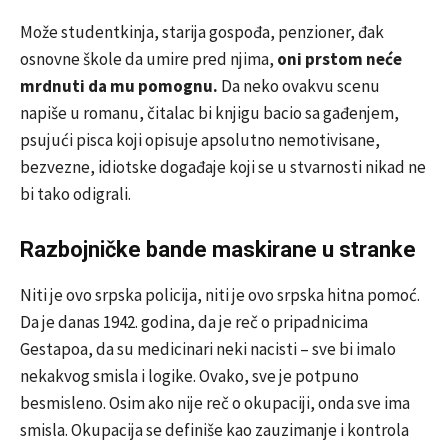
Može studentkinja, starija gospođa, penzioner, đak
osnovne škole da umire pred njima,
oni prstom neće
mrdnuti da mu pomognu.
Da neko ovakvu scenu
napiše u romanu, čitalac bi knjigu bacio sa gađenjem,
psujući pisca koji opisuje apsolutno nemotivisane,
bezvezne, idiotske događaje koji se u stvarnosti nikad ne
bi tako odigrali.
Razbojničke bande maskirane u stranke
Niti je ovo srpska policija, niti je ovo srpska hitna pomoć.
Da je danas 1942. godina, da je reč o pripadnicima
Gestapoa, da su medicinari neki nacisti – sve bi imalo
nekakvog smisla i logike. Ovako, sve je potpuno
besmisleno. Osim ako nije reč o okupaciji, onda sve ima
smisla. Okupacija se definiše kao zauzimanje i kontrola