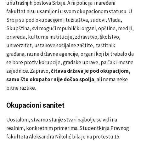
unutrašnjih poslova Srbije. A ni policija i narečeni
fakultet nisu usamljeni u svom okupacionom statusu. U
Srbiji su pod okupacijom i tužilaštva, sudovi, Vlada,
Skupština, svi mogući republički organi, opštine, mediji,
privreda, kulturne institucije, zdravstvo, školstvo,
univerzitet, ustanove socijalne zaštite, zaštitnik
građana, razne državne agencije, organi koji bi trebalo da
se bore protiv korupcije, gradske uprave, pa čak i mesne
zajednice. Zapravo,
čitava država je pod okupacijom,
samo što okupator nije došao spolja
, ali nema neke
bitne razlike.
Okupacioni sanitet
Uostalom, stvarno stanje stvari najbolje se vidi na
realnim, konkretnim primerima. Studentkinja Pravnog
fakulteta Aleksandra Nikolić bila je na protestu 15.