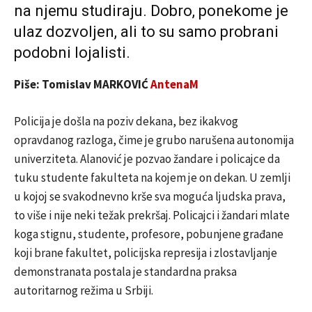
na njemu studiraju. Dobro, ponekome je
ulaz dozvoljen, ali to su samo probrani
podobni lojalisti.
Piše: Tomislav MARKOVIĆ
AntenaM
Policija je došla na poziv dekana, bez ikakvog
opravdanog razloga, čime je grubo narušena autonomija
univerziteta. Alanović je pozvao žandare i policajce da
tuku studente fakulteta na kojem je on dekan. U zemlji
u kojoj se svakodnevno krše sva moguća ljudska prava,
to više i nije neki težak prekršaj. Policajci i žandari mlate
koga stignu, studente, profesore, pobunjene građane
koji brane fakultet, policijska represija i zlostavljanje
demonstranata postala je standardna praksa
autoritarnog režima u Srbiji.