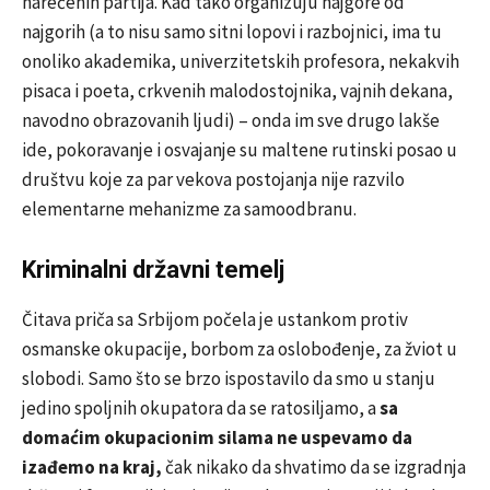
narečenih partija. Kad tako organizuju najgore od
najgorih (a to nisu samo sitni lopovi i razbojnici, ima tu
onoliko akademika, univerzitetskih profesora, nekakvih
pisaca i poeta, crkvenih malodostojnika, vajnih dekana,
navodno obrazovanih ljudi) – onda im sve drugo lakše
ide, pokoravanje i osvajanje su maltene rutinski posao u
društvu koje za par vekova postojanja nije razvilo
elementarne mehanizme za samoodbranu.
Kriminalni državni temelj
Čitava priča sa Srbijom počela je ustankom protiv
osmanske okupacije, borbom za oslobođenje, za žviot u
slobodi. Samo što se brzo ispostavilo da smo u stanju
jedino spoljnih okupatora da se ratosiljamo, a
sa
domaćim okupacionim silama ne uspevamo da
izađemo na kraj,
čak nikako da shvatimo da se izgradnja