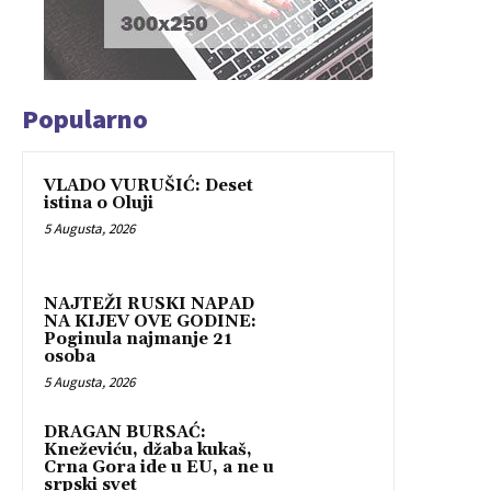
Popularno
VLADO VURUŠIĆ: Deset
istina o Oluji
5 Augusta, 2026
NAJTEŽI RUSKI NAPAD
NA KIJEV OVE GODINE:
Poginula najmanje 21
osoba
5 Augusta, 2026
DRAGAN BURSAĆ:
Kneževiću, džaba kukaš,
Crna Gora ide u EU, a ne u
srpski svet