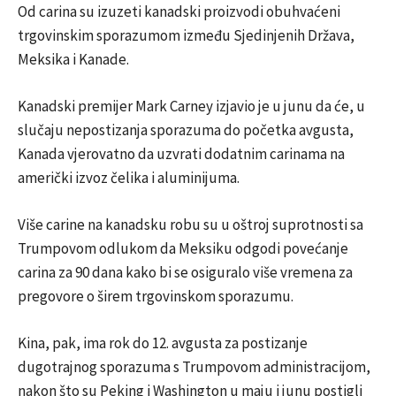
Od carina su izuzeti kanadski proizvodi obuhvaćeni
trgovinskim sporazumom između Sjedinjenih Država,
Meksika i Kanade.
Kanadski premijer Mark Carney izjavio je u junu da će, u
slučaju nepostizanja sporazuma do početka avgusta,
Kanada vjerovatno da uzvrati dodatnim carinama na
američki izvoz čelika i aluminijuma.
Više carine na kanadsku robu su u oštroj suprotnosti sa
Trumpovom odlukom da Meksiku odgodi povećanje
carina za 90 dana kako bi se osiguralo više vremena za
pregovore o širem trgovinskom sporazumu.
Kina, pak, ima rok do 12. avgusta za postizanje
dugotrajnog sporazuma s Trumpovom administracijom,
nakon što su Peking i Washington u maju i junu postigli