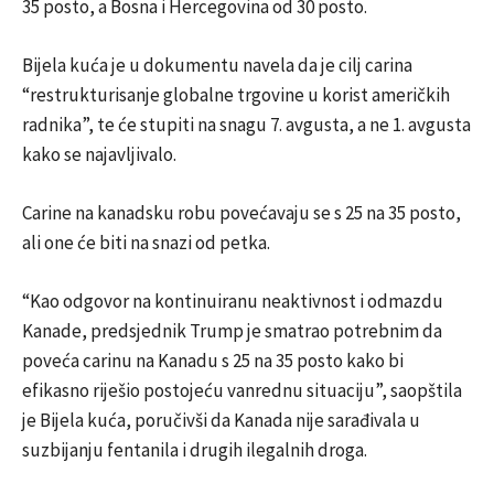
35 posto, a Bosna i Hercegovina od 30 posto.
Bijela kuća je u dokumentu navela da je cilj carina
“restrukturisanje globalne trgovine u korist američkih
radnika”, te će stupiti na snagu 7. avgusta, a ne 1. avgusta
kako se najavljivalo.
Carine na kanadsku robu povećavaju se s 25 na 35 posto,
ali one će biti na snazi od petka.
“Kao odgovor na kontinuiranu neaktivnost i odmazdu
Kanade, predsjednik Trump je smatrao potrebnim da
poveća carinu na Kanadu s 25 na 35 posto kako bi
efikasno riješio postojeću vanrednu situaciju”, saopštila
je Bijela kuća, poručivši da Kanada nije sarađivala u
suzbijanju fentanila i drugih ilegalnih droga.