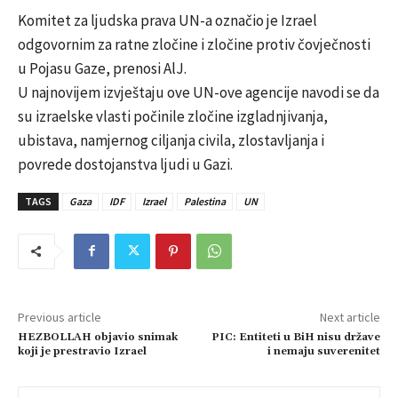
Komitet za ljudska prava UN-a označio je Izrael
odgovornim za ratne zločine i zločine protiv čovječnosti
u Pojasu Gaze, prenosi AlJ.
U najnovijem izvještaju ove UN-ove agencije navodi se da
su izraelske vlasti počinile zločine izgladnjivanja,
ubistava, namjernog ciljanja civila, zlostavljanja i
povrede dostojanstva ljudi u Gazi.
TAGS
Gaza
IDF
Izrael
Palestina
UN
Previous article
Next article
HEZBOLLAH objavio snimak
PIC: Entiteti u BiH nisu države
koji je prestravio Izrael
i nemaju suverenitet