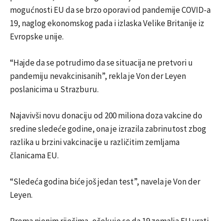
mogućnosti EU da se brzo oporavi od pandemije COVID-a
19, naglog ekonomskog pada i izlaska Velike Britanije iz
Evropske unije.
“Hajde da se potrudimo da se situacija ne pretvori u
pandemiju nevakcinisanih”, rekla je Von der Leyen
poslanicima u Strazburu.
Najavivši novu donaciju od 200 miliona doza vakcine do
sredine sledeće godine, ona je izrazila zabrinutost zbog
razlika u brzini vakcinacije u različitim zemljama
članicama EU.
“Sledeća godina biće još jedan test”, navela je Von der
Leyen.
Prema njenim riječima, očekuje se da 19 zemalja EU vrati