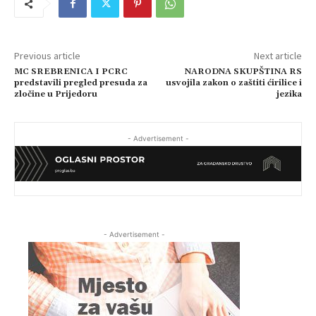
Previous article
Next article
MC SREBRENICA I PCRC
NARODNA SKUPŠTINA RS
predstavili pregled presuda za
usvojila zakon o zaštiti ćirilice i
zločine u Prijedoru
jezika
- Advertisement -
- Advertisement -