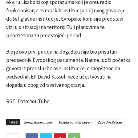
okviru Lisabonskog sporazuma koji je preuredio
funkcionisanje evropskih institucija. Cilj ovog govora je
da šef glavne institucije, Evropske komisije predstavi
viziju o situaciji na teritoriji EU i planovima te
prioritetima za predstojeći period.
Bio je ovo prvi put da na događaju nije bio prisutan
predsednik Evropskog parlamenta. Naime, uoči početka
govora iz pres službe ove institucije je saopšteno da
pedsednik EP David Sassoli neće učestvovati na
događaju zbog zdravstvenog stanja.
RSE, Foto: YouTube
TAGS
Evropska komisija
Ursula von der Leyen
Zapadni Balkan