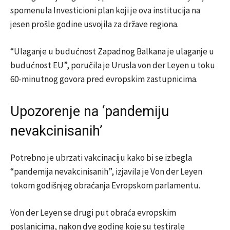
spomenula Investicioni plan koji je ova institucija na
jesen prošle godine usvojila za države regiona.
“Ulaganje u budućnost Zapadnog Balkana je ulaganje u
budućnost EU”, poručila je Urusla von der Leyen u toku
60-minutnog govora pred evropskim zastupnicima.
Upozorenje na ‘pandemiju
nevakcinisanih’
Potrebno je ubrzati vakcinaciju kako bi se izbegla
“pandemija nevakcinisanih”, izjavila je Von der Leyen
tokom godišnjeg obraćanja Evropskom parlamentu.
Von der Leyen se drugi put obraća evropskim
poslanicima, nakon dve godine koje su testirale