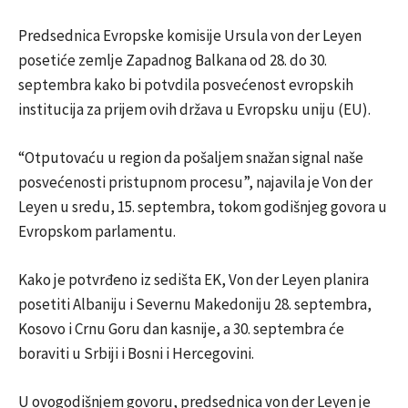
Predsednica Evropske komisije Ursula von der Leyen
posetiće zemlje Zapadnog Balkana od 28. do 30.
septembra kako bi potvdila posvećenost evropskih
institucija za prijem ovih država u Evropsku uniju (EU).
“Otputovaću u region da pošaljem snažan signal naše
posvećenosti pristupnom procesu”, najavila je Von der
Leyen u sredu, 15. septembra, tokom godišnjeg govora u
Evropskom parlamentu.
Kako je potvrđeno iz sedišta EK, Von der Leyen planira
posetiti Albaniju i Severnu Makedoniju 28. septembra,
Kosovo i Crnu Goru dan kasnije, a 30. septembra će
boraviti u Srbiji i Bosni i Hercegovini.
U ovogodišnjem govoru, predsednica von der Leyen je