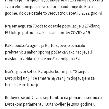
svoju ekonomiju na nivo od pre pandemije do kraja
godine, dok će ostale to verovatno uspeti u 2022. godini.
Krajem avgusta 70 odsto odrasle populacije u 27-članoj
EU bilo je potpuno vakcinisano protiv COVID-a 19.
Kako podseća agencija Rojters, ovo je označilo
prekretnicu nakon sporog početka vakcinacije, ali i
maskiralo velike razlike među zemljama EU.
Inače, govor šefice Evropska komisije o “Stanju u
Evropskoj uniji” se smatra najvažnijim događajem za
briselske institucije.
Redovno se održava u septembru na plenarnoj sednici u
Evroskom parlamentu. Ustanovljen je 2009. godine u