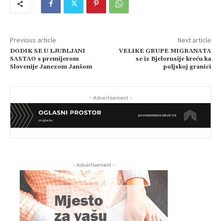
Previous article
Next article
DODIK SE U LJUBLJANI
VELIKE GRUPE MIGRANATA
SASTAO s premijerom
se iz Bjelorusije kreću ka
Slovenije Janezom Janšom
poljskoj granici
- Advertisement -
- Advertisement -