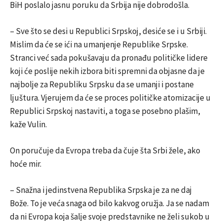
BiH poslalo jasnu poruku da Srbija nije dobrodošla.
– Sve što se desi u Republici Srpskoj, desiće se i u Srbiji.
Mislim da će se ići na umanjenje Republike Srpske.
Stranci već sada pokušavaju da pronađu političke lidere
koji će poslije nekih izbora biti spremni da objasne da je
najbolje za Republiku Srpsku da se umanji i postane
ljuštura. Vjerujem da će se proces političke atomizacije u
Republici Srpskoj nastaviti, a toga se posebno plašim,
kaže Vulin.
On poručuje da Evropa treba da čuje šta Srbi žele, ako
hoće mir.
– Snažna i jedinstvena Republika Srpska je za ne daj
Bože. To je veća snaga od bilo kakvog oružja. Ja se nadam
da ni Evropa koja šalje svoje predstavnike ne želi sukob u