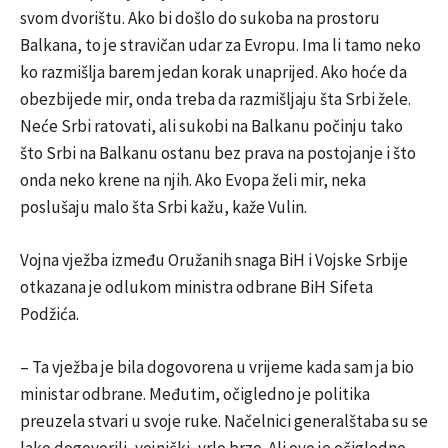
svom dvorištu. Ako bi došlo do sukoba na prostoru
Balkana, to je stravičan udar za Evropu. Ima li tamo neko
ko razmišlja barem jedan korak unaprijed. Ako hoće da
obezbijede mir, onda treba da razmišljaju šta Srbi žele.
Neće Srbi ratovati, ali sukobi na Balkanu počinju tako
što Srbi na Balkanu ostanu bez prava na postojanje i što
onda neko krene na njih. Ako Evopa želi mir, neka
poslušaju malo šta Srbi kažu, kaže Vulin.
Vojna vježba između Oružanih snaga BiH i Vojske Srbije
otkazana je odlukom ministra odbrane BiH Sifeta
Podžića.
– Ta vježba je bila dogovorena u vrijeme kada sam ja bio
ministar odbrane. Međutim, očigledno je politika
preuzela stvari u svoje ruke. Načelnici generalštaba su se