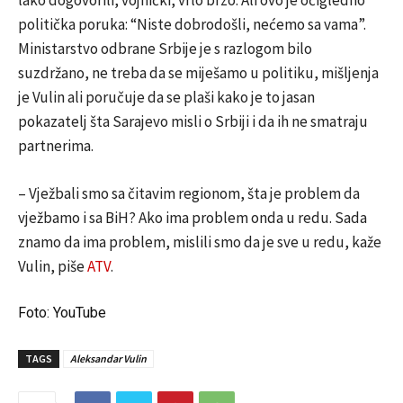
lako dogovorili, vojnički, vrlo brzo. Ali ovo je očigledno
politička poruka: “Niste dobrodošli, nećemo sa vama”.
Ministarstvo odbrane Srbije je s razlogom bilo
suzdržano, ne treba da se miješamo u politiku, mišljenja
je Vulin ali poručuje da se plaši kako je to jasan
pokazatelj šta Sarajevo misli o Srbiji i da ih ne smatraju
partnerima.
– Vježbali smo sa čitavim regionom, šta je problem da
vježbamo i sa BiH? Ako ima problem onda u redu. Sada
znamo da ima problem, mislili smo da je sve u redu, kaže
Vulin, piše
ATV
.
Foto: YouTube
TAGS
Aleksandar Vulin