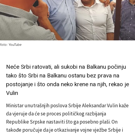
foto: YouTube
Neće Srbi ratovati, ali sukobi na Balkanu počinju
tako što Srbi na Balkanu ostanu bez prava na
postojanje i što onda neko krene na njih, rekao je
Vulin
Ministar unutrašnjih poslova Srbije Aleksandar Vulin kaže
da vjeruje da će se proces političkog razbijanja
Republike Srpske nastaviti što ga posebno plaši. On
takođe poručuje da je otkazivanje vojne vježbe Srbije i