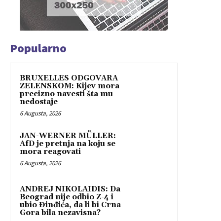
Popularno
BRUXELLES ODGOVARA
ZELENSKOM: Kijev mora
precizno navesti šta mu
nedostaje
6 Augusta, 2026
JAN-WERNER MÜLLER:
AfD je pretnja na koju se
mora reagovati
6 Augusta, 2026
ANDREJ NIKOLAIDIS: Da
Beograd nije odbio Z-4 i
ubio Đinđića, da li bi Crna
Gora bila nezavisna?