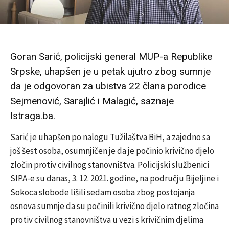
Goran Sarić, policijski general MUP-a Republike
Srpske, uhapšen je u petak ujutro zbog sumnje
da je odgovoran za ubistva 22 člana porodice
Sejmenović, Sarajlić i Malagić, saznaje
Istraga.ba.
Sarić je uhapšen po nalogu Tužilaštva BiH, a zajedno sa
još šest osoba, osumnjičen je da je počinio krivično djelo
zločin protiv civilnog stanovništva. Policijski službenici
SIPA-e su danas, 3. 12. 2021. godine, na području Bijeljine i
Sokoca slobode lišili sedam osoba zbog postojanja
osnova sumnje da su počinili krivično djelo ratnog zločina
protiv civilnog stanovništva u vezi s krivičnim djelima