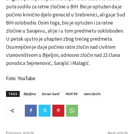
puta sudilo za ratne zločine u BiH. Bio je optužen da je
počinio krivično djelo genocid u Srebrenici, ali ga je Sud
BiH oslobodio. Osim toga, bio je optužen i za ratne
zločine u Sarajevu, ali je i u tom predmetu osklobođen.
U petak ujutro je uhapšen zbog trećeg predmeta.
Osumnjičen je da je počinio ratni zločin nad civilnim
stanovništvom u Bijeljini, odnosno zločin nad 22 člana
porodica Sejmenović, Sarajlić i Malagić.
Foto: YouTube
TAGS
Bijeljina
Goran Sarić
MUP RS
ratni zločin
Previous article
Next article