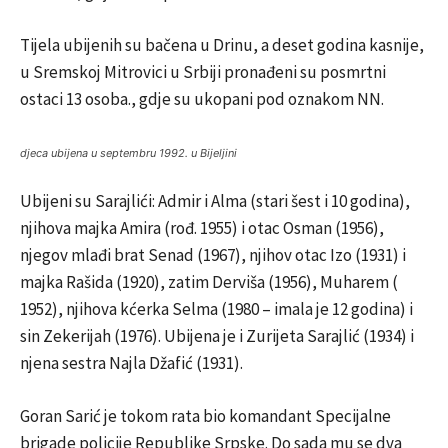
Tijela ubijenih su bačena u Drinu, a deset godina kasnije,
u Sremskoj Mitrovici u Srbiji pronađeni su posmrtni
ostaci 13 osoba., gdje su ukopani pod oznakom NN.
djeca ubijena u septembru 1992. u Bijeljini
Ubijeni su Sarajlići: Admir i
Alma
(stari šest i 10 godina),
njihova majka
Amira
(rođ. 1955) i otac Osman (1956),
njegov mlađi
brat
Senad (1967), njihov otac Izo (1931) i
majka Rašida (1920), zatim Derviša (1956), Muharem (
1952), njihova kćerka Selma (1980 – imala je 12 godina) i
sin Zekerijah (1976). Ubijena je i Zurijeta Sarajlić (1934) i
njena sestra Najla Džafić (1931).
Goran Sarić je tokom rata bio komandant Specijalne
brigade policije Republike Srpske. Do sada mu se dva