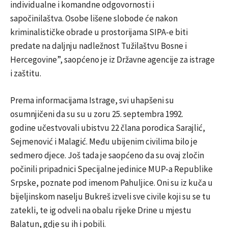
individualne i komandne odgovornosti i
sapočinilaštva. Osobe lišene slobode će nakon
kriminalističke obrade u prostorijama SIPA-e biti
predate na daljnju nadležnost Tužilaštvu Bosne i
Hercegovine”, saopćeno je iz Državne agencije za istrage
i zaštitu.
Prema informacijama Istrage, svi uhapšeni su
osumnjičeni da su su u zoru 25. septembra 1992.
godine učestvovali ubistvu 22 člana porodica Sarajlić,
Sejmenović i Malagić. Među ubijenim civilima bilo je
sedmero djece. Još tada je saopćeno da su ovaj zločin
počinili pripadnici Specijalne jedinice MUP-a Republike
Srpske, poznate pod imenom Pahuljice. Oni su iz kuča u
bijeljinskom naselju Bukreš izveli sve civile
koji
su se tu
zatekli, te ig odveli na obalu rijeke Drine u mjestu
Balatun, gdje su ih i pobili.