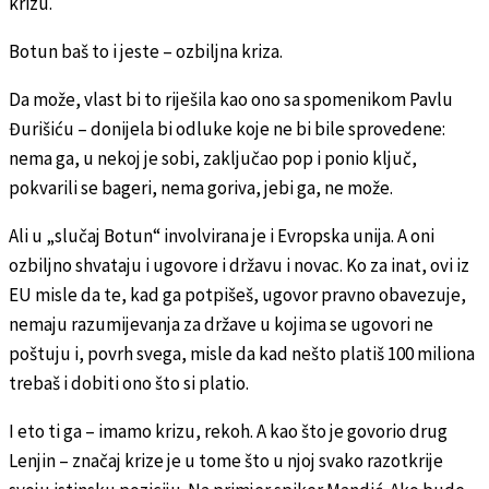
krizu.
Botun baš to i jeste – ozbiljna kriza.
Da može, vlast bi to riješila kao ono sa spomenikom Pavlu
Đurišiću – donijela bi odluke koje ne bi bile sprovedene:
nema ga, u nekoj je sobi, zaključao pop i ponio ključ,
pokvarili se bageri, nema goriva, jebi ga, ne može.
Ali u „slučaj Botun“ involvirana je i Evropska unija. A oni
ozbiljno shvataju i ugovore i državu i novac. Ko za inat, ovi iz
EU misle da te, kad ga potpišeš, ugovor pravno obavezuje,
nemaju razumijevanja za države u kojima se ugovori ne
poštuju i, povrh svega, misle da kad nešto platiš 100 miliona
trebaš i dobiti ono što si platio.
I eto ti ga – imamo krizu, rekoh. A kao što je govorio drug
Lenjin – značaj krize je u tome što u njoj svako razotkrije