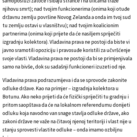
samoposluzi zatoče i šibaju strance i na ulicama traže
njihovu smrt); nad tvojim funkcionerima (onima koji otuđe
državnu zemlju površine Novog Zelanda a onda im tvoj sud
tu zemlju ostavi u vlasništvu); nad tvojim koalicionim
partnerima (onima koji prijete da će nasiljem spriječiti
izgradnju kolektora). Vladavina prava ne postoji da biste vi
javno sramotili opoziciju i pravosuđe koristili za učvršćenje
svoje vlasti. Vladavina prava ne postoji da bi se primjenjivala
samo na bivše, dok su sadašnji funkcioneri izuzeti od nje.
Vladavina prava podrazumijeva i da se sprovode zakonite
odluke države. Kao na primjer – izgradnja kolektora u
Botunu. Ako neko prijeti da će fizički spriječiti tu gradnju i
pritom saopštava da će na lokalnom referendumu donijeti
odluku koja navodno van snage stavlja odluke države, ako
zakoni države ne važe na čitavoj njenoj teritoriji i vlast nije u
stanju sprovesti vlastite odluke – onda imamo ozbiljnu