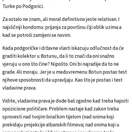
Turke po Podgorici.
Za ostalo ne znam, ali moral definitivno jeste relativan. I
najsličniji kondomu: prijanja za površinu čiji oblik uzima a
kad se potroši zamijeni se novim.
Kada podgoričke i državne vlasti iskazuju odlučnost da će
graditi kolektor u Botunu, da li to znači da oni snažno
vjeruju u ono što čine? Nipošto. Oni bi najradije da to ne
grade. Ali moraju. Jer je u međuvremenu Botun postao test
njihove sposobnosti da upravljaju. Kao što je postao i test
vladavine prava.
Vidite, vladavina prava je dođe baš zgodno kad treba hapsiti
opozicione političare. Problem nastaje kad zakon treba
sprovesti nad tvojim biračkim tijelom (nad onima koji
prekidaju projekcije albanskih filmova; nad onima koji u