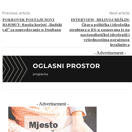
Previous article
Next article
POKROVSK POSTAJE NOVI
INTERVIEW, MILIVOJ BEŠLIN:
BAHMUT: Rusija koristi „ljudski
Čitava politička i ideološka
val“ za napredovanje u Donbasu
struktura u RS-u zasnovana je na
nacionalističkoj ideologiji i
vrijednostima poraženog
kvislinštva
- Advertisement -
- Advertisement -