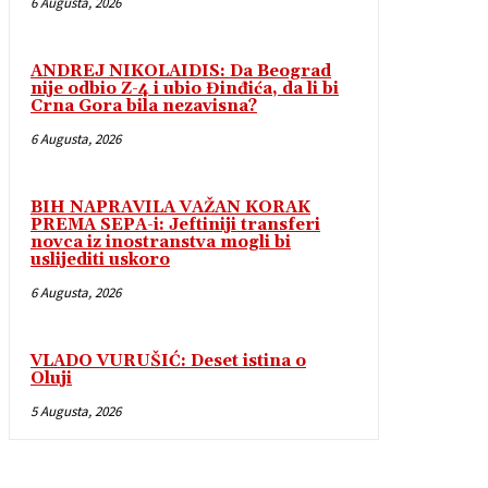
6 Augusta, 2026
ANDREJ NIKOLAIDIS: Da Beograd
nije odbio Z-4 i ubio Đinđića, da li bi
Crna Gora bila nezavisna?
6 Augusta, 2026
BIH NAPRAVILA VAŽAN KORAK
PREMA SEPA-i: Jeftiniji transferi
novca iz inostranstva mogli bi
uslijediti uskoro
6 Augusta, 2026
VLADO VURUŠIĆ: Deset istina o
Oluji
5 Augusta, 2026