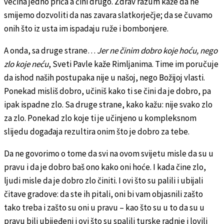
većina jedno priča a čini drugo. Zdrav razum kaže da ne
smijemo dozvoliti da nas zavara slatkorječje; da se čuvamo
onih što iz usta im ispadaju ruže i bombonjere.
A onda, sa druge strane…
Jer ne činim dobro koje hoću, nego
zlo koje neću
, Sveti Pavle kaže Rimljanima. Time im poručuje
da ishod naših postupaka nije u našoj, nego Božijoj vlasti.
Ponekad misliš dobro, učiniš kako ti se čini da je dobro, pa
ipak ispadne zlo. Sa druge strane, kako kažu: nije svako zlo
za zlo. Ponekad zlo koje ti je učinjeno u kompleksnom
slijedu događaja rezultira onim što je dobro za tebe.
Da ne govorimo o tome da svi na ovom svijetu misle da su u
pravu i da je dobro baš ono kako oni hoće. I kada čine zlo,
ljudi misle da je dobro zlo činiti. I ovi što su palili i ubijali
čitave gradove: da ste ih pitali, oni bi vam objasnili zašto
tako treba i zašto su oni u pravu – kao što su u to da su u
pravu bili ubijeđeni i ovi što su spalili turske radnje i lovili