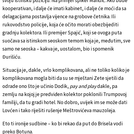
svoju istinsku poziciju. Na primjer spiker Mandić. Ako bude
kooperativan, i dalje će imati kabinet, i dalje će moći da sa
delagacijama postavlja vijence na grobove četnika. Ili
rukovodstvo policije, koja će očito morati obezbijediti
gradnju kolektora. Ili premijer Spajić, koji se ovoga puta
suočava sa istinskom seoskom temom koja je, međutim, sve
samo ne seoska – kakva je, uostalom, bio i spomenik
Đurišiću.
Situacija je, dakle, vrlo komplikovana, ali ne toliko koliko je
komplikovana mogla biti da su se mještani Zete sjetili da
odrade ono što je učinio Dodik,
pay and play
dakle, pa
zemlju na kojoj je predviđen kolektor poklonili Trumpovoj
familiji, da tu gradi hotel. No dobro, uvijek im se može dati
Lovćen i tako riješiti rušenje Meštrovićeva mauzoleja.
Eto ti ironije sudbine – ko bi rekao da put do Brisela vodi
preko Botuna.