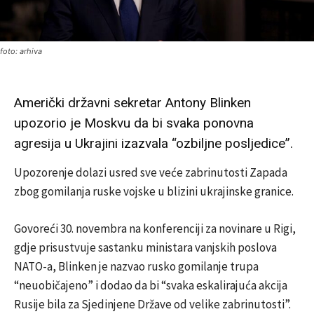
foto: arhiva
Američki državni sekretar Antony Blinken
upozorio je Moskvu da bi svaka ponovna
agresija u Ukrajini izazvala “ozbiljne posljedice”.
Upozorenje dolazi usred sve veće zabrinutosti Zapada
zbog gomilanja ruske vojske u blizini ukrajinske granice.
Govoreći 30. novembra na konferenciji za novinare u Rigi,
gdje prisustvuje sastanku ministara vanjskih poslova
NATO-a, Blinken je nazvao rusko gomilanje trupa
“neuobičajeno” i dodao da bi “svaka eskalirajuća akcija
Rusije bila za Sjedinjene Države od velike zabrinutosti”.