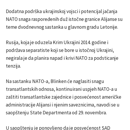
Dodatna podrška ukrajinskoj vojsci i potencijal jačanja
NATO snaga raspoređenih duž istočne granice Alijanse su
teme dvodnevnog sastanka u glavnom gradu Letonije.
Rusija, koja je oduzela Krim Ukrajini 2014. godine i
podržava separatiste koji se bore u istočnoj Ukrajini,
negirala je da planira napad i krivi NATO za podsticanje
tenzija.
Na sastanku NATO-a, Blinken će naglasiti snagu
transatlantskih odnosa, kontinuirani uspjeh NATO-a u
zaštiti transatlantske zajednice i posvećenost američke
administracije Alijansi i njenim saveznicima, navodi se u
saopštenju State Departmenta od 29. novembra.
U saopštenju je ponovljeno da je posvećenost SAD