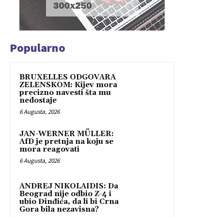
Popularno
BRUXELLES ODGOVARA
ZELENSKOM: Kijev mora
precizno navesti šta mu
nedostaje
6 Augusta, 2026
JAN-WERNER MÜLLER:
AfD je pretnja na koju se
mora reagovati
6 Augusta, 2026
ANDREJ NIKOLAIDIS: Da
Beograd nije odbio Z-4 i
ubio Đinđića, da li bi Crna
Gora bila nezavisna?