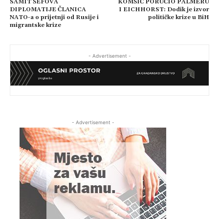
SAMIT ŠEFOVA
KOMŠIĆ PORUČIO PALMERU
DIPLOMATIJE ČLANICA
I EICHHORST: Dodik je izvor
NATO-a o prijetnji od Rusije i
političke krize u BiH
migrantske krize
- Advertisement -
- Advertisement -