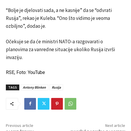
“Bolje je djelovati sada, a ne kasnije” da se “odvrati
Rusija”, rekao je Kuleba. “Ono što vidimo je veoma
ozbiljno”, dodao je.
Očekuje se da će ministri NATO-a razgovarati o
planovima za vanredne situacije ukoliko Rusija izvrši
invaziju.
RSE, Foto: YouTube
TAGS
Antony Blinken
Rusija
Previous article
Next article