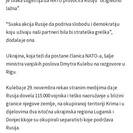
je svaka sugestija da NATO provocira Rusiju “očigledno
lažna”.
“Svaka akcija Rusije da podriva slobodu i demokratiju
koju uživaju naši partneri bila bi strateška greška”,
dodala je ona.
Ukrajina, koja teži da postane članica NATO-a, šalje
ministra vanjskih poslova Dmytra Kulebu na razgovore u
Rigu.
Kuleba je 29. novembra rekao stranim medijima da je
Rusija dovela 115.000 vojnika i teško naoružanje u blizini
granice njegove zemlje, na okupiranoj teritoriji Krima i u
dijelovima dva istočna ukrajinska regiona Lugansk i
Donjeckkoje su okupirali separatisti koje podržava
Rusija.