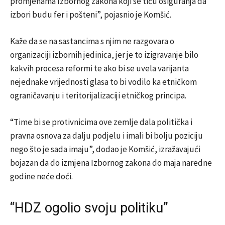
promjenama Izbornog zakona koji se tiču osiguranja da
izbori budu fer i pošteni”, pojasnio je Komšić.
Kaže da se na sastancima s njim ne razgovara o
organizaciji izbornih jedinica, jer je to izigravanje bilo
kakvih procesa reformi te ako bi se uvela varijanta
nejednake vrijednosti glasa to bi vodilo ka etničkom
ograničavanju i teritorijalizaciji etničkog principa.
“Time bi se protivnicima ove zemlje dala politička i
pravna osnova za dalju podjelu i imali bi bolju poziciju
nego što je sada imaju”, dodao je Komšić, izražavajući
bojazan da do izmjena Izbornog zakona do maja naredne
godine neće doći.
“HDZ ogolio svoju politiku”