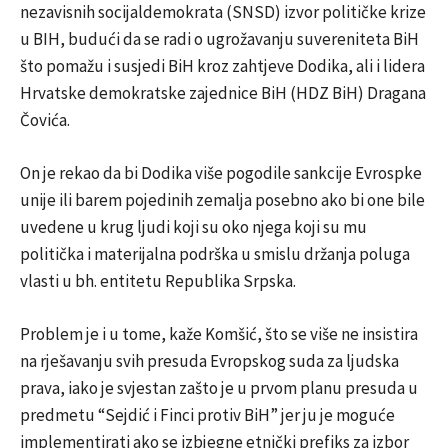
nezavisnih socijaldemokrata (SNSD) izvor političke krize
u BIH, budući da se radi o ugrožavanju suvereniteta BiH
što pomažu i susjedi BiH kroz zahtjeve Dodika, ali i lidera
Hrvatske demokratske zajednice BiH (HDZ BiH) Dragana
Čovića.
On je rekao da bi Dodika više pogodile sankcije Evrospke
unije ili barem pojedinih zemalja posebno ako bi one bile
uvedene u krug ljudi koji su oko njega koji su mu
politička i materijalna podrška u smislu držanja poluga
vlasti u bh. entitetu Republika Srpska.
Problem je i u tome, kaže Komšić, što se više ne insistira
na rješavanju svih presuda Evropskog suda za ljudska
prava, iako je svjestan zašto je u prvom planu presuda u
predmetu “Sejdić i Finci protiv BiH” jer ju je moguće
implementirati ako se izbjegne etnički prefiks za izbor