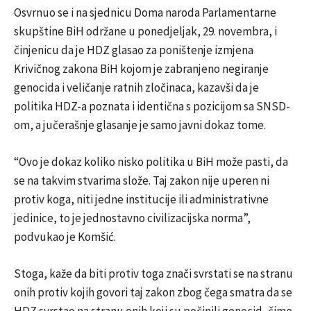
Osvrnuo se i na sjednicu Doma naroda Parlamentarne
skupštine BiH održane u ponedjeljak, 29. novembra, i
činjenicu da je HDZ glasao za poništenje izmjena
Krivičnog zakona BiH kojom je zabranjeno negiranje
genocida i veličanje ratnih zločinaca, kazavši da je
politika HDZ-a poznata i identična s pozicijom sa SNSD-
om, a jučerašnje glasanje je samo javni dokaz tome.
“Ovo je dokaz koliko nisko politika u BiH može pasti, da
se na takvim stvarima slože. Taj zakon nije uperen ni
protiv koga, niti jedne institucije ili administrativne
jedinice, to je jednostavno civilizacijska norma”,
podvukao je Komšić.
Stoga, kaže da biti protiv toga znači svrstati se na stranu
onih protiv kojih govori taj zakon zbog čega smatra da se
HDZ svrstao na stranu onih koji su počinili genocid, čime