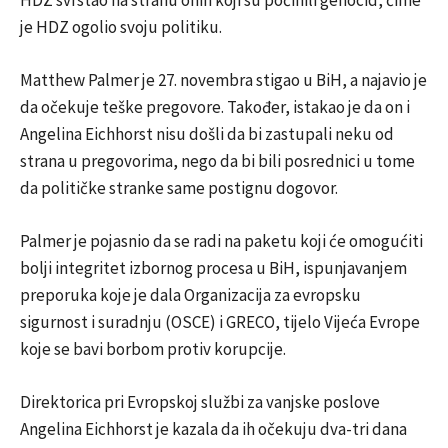
je HDZ ogolio svoju politiku.
Matthew Palmer je 27. novembra stigao u BiH, a najavio je
da očekuje teške pregovore. Također, istakao je da on i
Angelina Eichhorst nisu došli da bi zastupali neku od
strana u pregovorima, nego da bi bili posrednici u tome
da političke stranke same postignu dogovor.
Palmer je pojasnio da se radi na paketu koji će omogućiti
bolji integritet izbornog procesa u BiH, ispunjavanjem
preporuka koje je dala Organizacija za evropsku
sigurnost i suradnju (OSCE) i GRECO, tijelo Vijeća Evrope
koje se bavi borbom protiv korupcije.
Direktorica pri Evropskoj službi za vanjske poslove
Angelina Eichhorst je kazala da ih očekuju dva-tri dana