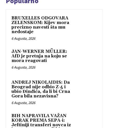
Popularno
BRUXELLES ODGOVARA
ZELENSKOM: Kijev mora
precizno navesti šta mu
nedostaje
6 Augusta, 2026
JAN-WERNER MÜLLER:
AfD je pretnja na koju se
mora reagovati
6 Augusta, 2026
ANDREJ NIKOLAIDIS: Da
Beograd nije odbio Z-4 i
ubio Đinđića, da li bi Crna
Gora bila nezavisna?
6 Augusta, 2026
BIH NAPRAVILA VAŽAN
KORAK PREMA SEPA-i:
Jeftiniji transferi novca iz