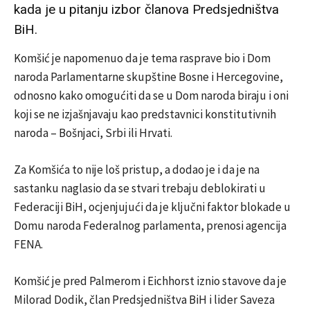
kada je u pitanju izbor članova Predsjedništva
BiH.
Komšić je napomenuo da je tema rasprave bio i Dom
naroda Parlamentarne skupštine Bosne i Hercegovine,
odnosno kako omogućiti da se u Dom naroda biraju i oni
koji se ne izjašnjavaju kao predstavnici konstitutivnih
naroda – Bošnjaci, Srbi ili Hrvati.
Za Komšića to nije loš pristup, a dodao je i da je na
sastanku naglasio da se stvari trebaju deblokirati u
Federaciji BiH, ocjenjujući da je ključni faktor blokade u
Domu naroda Federalnog parlamenta, prenosi agencija
FENA.
Komšić je pred Palmerom i Eichhorst iznio stavove da je
Milorad Dodik, član Predsjedništva BiH i lider Saveza