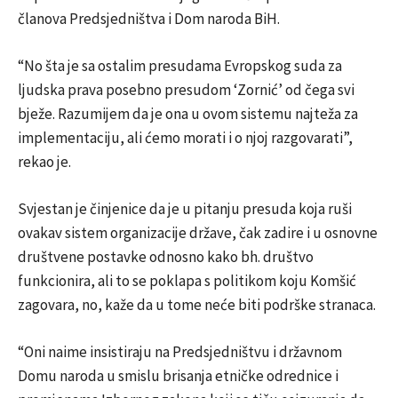
članova Predsjedništva i Dom naroda BiH.
“No šta je sa ostalim presudama Evropskog suda za
ljudska prava posebno presudom ‘Zornić’ od čega svi
bježe. Razumijem da je ona u ovom sistemu najteža za
implementaciju, ali ćemo morati i o njoj razgovarati”,
rekao je.
Svjestan je činjenice da je u pitanju presuda koja ruši
ovakav sistem organizacije države, čak zadire i u osnovne
društvene postavke odnosno kako bh. društvo
funkcionira, ali to se poklapa s politikom koju Komšić
zagovara, no, kaže da u tome neće biti podrške stranaca.
“Oni naime insistiraju na Predsjedništvu i državnom
Domu naroda u smislu brisanja etničke odrednice i