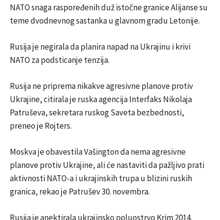
NATO snaga raspoređenih duž istočne granice Alijanse su
teme dvodnevnog sastanka u glavnom gradu Letonije.
Rusija je negirala da planira napad na Ukrajinu i krivi
NATO za podsticanje tenzija.
Rusija ne priprema nikakve agresivne planove protiv
Ukrajine, citirala je ruska agencija Interfaks Nikolaja
Patruševa, sekretara ruskog Saveta bezbednosti,
preneo je Rojters.
Moskva je obavestila Vašington da nema agresivne
planove protiv Ukrajine, ali će nastaviti da pažljivo prati
aktivnosti NATO-a i ukrajinskih trupa u blizini ruskih
granica, rekao je Patrušev 30. novembra.
Rusija je anektirala ukrajinsko poluostrvo Krim 2014.