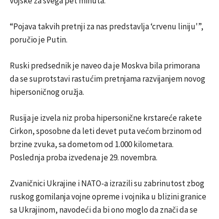
vojske za svega pet minuta.
“Pojava takvih pretnji za nas predstavlja ‘crvenu liniju'”,
poručio je Putin.
Ruski predsednik je naveo da je Moskva bila primorana
da se suprotstavi rastućim pretnjama razvijanjem novog
hipersoničnog oružja.
Rusija je izvela niz proba hipersonične krstareće rakete
Cirkon, sposobne da leti devet puta većom brzinom od
brzine zvuka, sa dometom od 1.000 kilometara.
Poslednja proba izvedena je 29. novembra.
Zvaničnici Ukrajine i NATO-a izrazili su zabrinutost zbog
ruskog gomilanja vojne opreme i vojnika u blizini granice
sa Ukrajinom, navodeći da bi ono moglo da znači da se