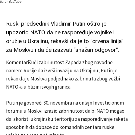
foto: YouTube
Ruski predsednik Vladimir Putin oštro je
upozorio NATO da ne raspoređuje vojnike i
oružje u Ukrajinu, rekavši da je to “crvena linija”
za Moskvu i da će izazvati “snažan odgovor”.
Komentarišući zabrinutost Zapada zbog navodne
namere Rusije da izvrši invaziju na Ukrajinu, Putin je
rekao da je Moskva podjednako zabrinuta zbog vežbi
NATO-a u blizini svojih granica.
Putin je govoreći 30. novembra na onlajn Investicionom
forumu u Moskvi izrazio zabrinutost da bi NATO mogao
da iskoristi ukrajinsku teritoriju za raspoređivanje raketa
sposobnih da dobace do komandnih centara ruske