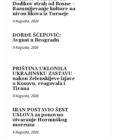
Dodikov strah od Bosne –
Razumijevanje kulture na
nivou likova iz Turneje
9 Augusta, 2026
ĐORĐE ŠĆEPOVIĆ:
Avgust u Beogradu
9 Augusta, 2026
PRIŠTINA UKLONILA
UKRAJINSKU ZASTAVU
nakon Zelenskijeve izjave
o Kosovu, reagovala i
Tirana
9 Augusta, 2026
IRAN POSTAVIO ŠEST
USLOVA za ponovno
otvaranje Hormuškog
moreuza
8 Augusta, 2026