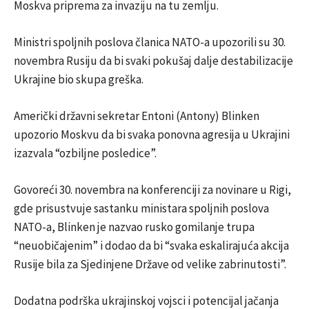
Moskva priprema za invaziju na tu zemlju.
Ministri spoljnih poslova članica NATO-a upozorili su 30.
novembra Rusiju da bi svaki pokušaj dalje destabilizacije
Ukrajine bio skupa greška.
Američki državni sekretar Entoni (Antony) Blinken
upozorio Moskvu da bi svaka ponovna agresija u Ukrajini
izazvala “ozbiljne posledice”.
Govoreći 30. novembra na konferenciji za novinare u Rigi,
gde prisustvuje sastanku ministara spoljnih poslova
NATO-a, Blinken je nazvao rusko gomilanje trupa
“neuobičajenim” i dodao da bi “svaka eskalirajuća akcija
Rusije bila za Sjedinjene Države od velike zabrinutosti”.
Dodatna podrška ukrajinskoj vojsci i potencijal jačanja