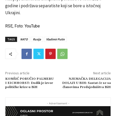
godine i podržava separatiste koji se bore u istočnoj
Ukrajini.
RSE, Foto: YouTube
TAGS
NATO
Rusija
Vladimir Putin
Previous article
Next article
KOMŠIĆ PORUČIO PALMERU
NJEMAČKA DELEGACIJA
I EICHHORST: Dodik je izvor
DOLAZI U BIH: Sastat će se sa
političke krize u BiH
članovima Predsjedništva BiH
- Advertisement -