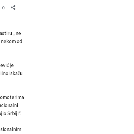
astiru „ne
 u nekom od
ević je
ilno iskažu
 promoterima
acionalni
io Srbiji“.
esionalnim