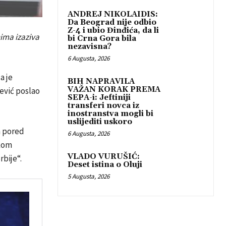
ANDREJ NIKOLAIDIS:
Da Beograd nije odbio
Z-4 i ubio Đinđića, da li
nima izaziva
bi Crna Gora bila
nezavisna?
6 Augusta, 2026
a je
BIH NAPRAVILA
VAŽAN KORAK PREMA
ević poslao
SEPA-i: Jeftiniji
transferi novca iz
inostranstva mogli bi
uslijediti uskoro
a pored
6 Augusta, 2026
skom
VLADO VURUŠIĆ:
rbije“.
Deset istina o Oluji
5 Augusta, 2026