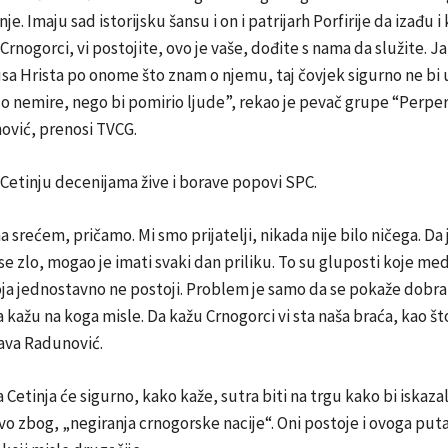
e. Imaju sad istorijsku šansu i on i patrijarh Porfirije da izađu i
Crnogorci, vi postojite, ovo je vaše, dođite s nama da služite. J
sa Hrista po onome što znam o njemu, taj čovjek sigurno ne bi 
alo nemire, nego bi pomirio ljude”, rekao je pevač grupe “Perper
ović, prenosi TVCG.
Cetinju decenijama žive i borave popovi SPC.
ma srećem, pričamo. Mi smo prijatelji, nikada nije bilo ničega. Da
e zlo, mogao je imati svaki dan priliku. To su gluposti koje medi
a jednostavno ne postoji. Problem je samo da se pokaže dobra 
 kažu na koga misle. Da kažu Crnogorci vi sta naša braća, kao št
ava Radunović.
 Cetinja će sigurno, kako kaže, sutra biti na trgu kako bi iskazal
o zbog, „negiranja crnogorske nacije“. Oni postoje i ovoga put