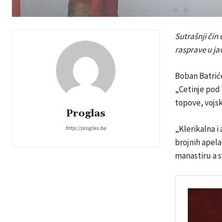
Sutrašnji čin
rasprave u jav
Boban Batrićev
„Cetinje pod
topove, vojsk
Proglas
„Klerikalna i
http://proglas.ba
brojnih apela
manastiru a s