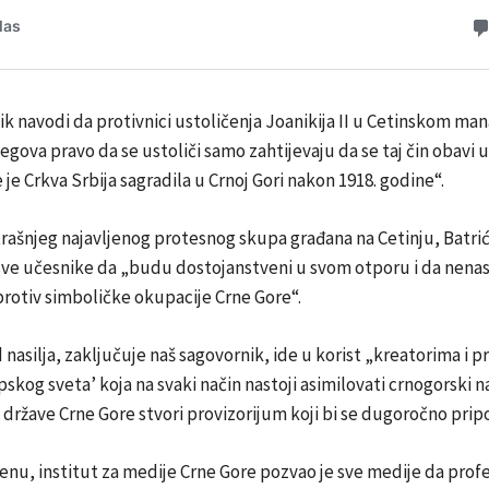
k navodi da protivnici ustoličenja Joanikija II u Cetinskom man
egova pravo da se ustoliči samo zahtijevaju da se taj čin obavi
 je Crkva Srbija sagradila u Crnoj Gori nakon 1918. godine“.
ašnjeg najavljenog protesnog skupa građana na Cetinju, Batrić
sve učesnike da „budu dostojanstveni u svom otporu i da nenas
protiv simboličke okupacije Crne Gore“.
d nasilja, zaključuje naš sagovornik, ide u korist „kreatorima i
rpskog sveta’ koja na svaki način nastoji asimilovati crnogorski n
d države Crne Gore stvori provizorijum koji bi se dugoročno pripoj
u, institut za medije Crne Gore pozvao je sve medije da prof