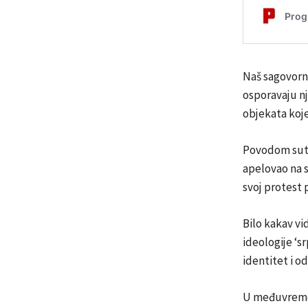
Naš sagovorni
osporavaju nj
objekata koje
Povodom sutr
apelovao na 
svoj protest 
Bilo kakav vi
ideologije ‘s
identitet i o
U međuvremen