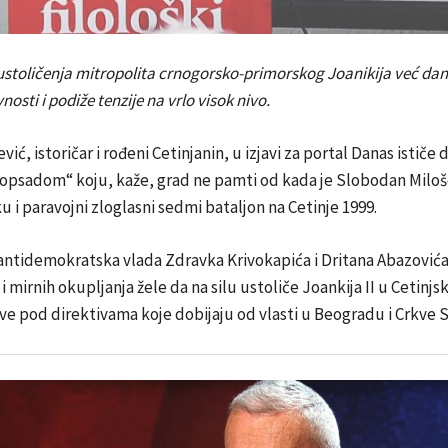
 ustoličenja mitropolita crnogorsko-primorskog Joanikija već da
nosti i podiže tenzije na vrlo visok nivo.
ić, istoričar i rođeni Cetinjanin, u izjavi za portal Danas ističe d
 opsadom“ koju, kaže, grad ne pamti od kada je Slobodan Miloš
u i paravojni zloglasni sedmi bataljon na Cetinje 1999.
 antidemokratska vlada Zdravka Krivokapića i Dritana Abazović
 i mirnih okupljanja žele da na silu ustoliče Joankija II u Cetinj
ve pod direktivama koje dobijaju od vlasti u Beogradu i Crkve S