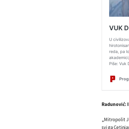
Radunović: I
„Mitropolit J
svi ga Cetinj