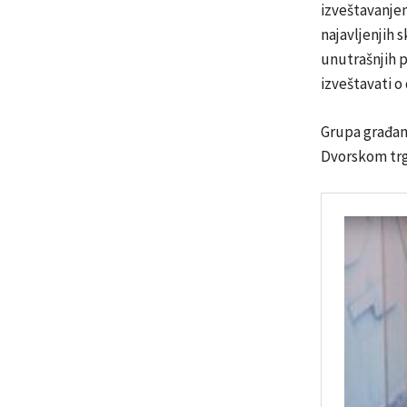
izveštavanjem
najavljenjih 
unutrašnjih p
izveštavati o
Grupa građana
Dvorskom trgu