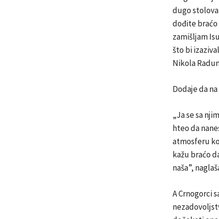
dugo stolovanj
dođite braćo 
zamišljam Isu
što bi izaziv
Nikola Radun
Dodaje da na 
„Ja se sa nji
hteo da nanes
atmosferu koj
kažu braćo da
naša”, naglaš
A Crnogorci sa
nezadovoljstv