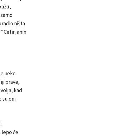
 kažu,
a samo
uradio ništa
” Cetinjanin
 je neko
ji prave,
volja, kad
o su oni
i
a lepo će