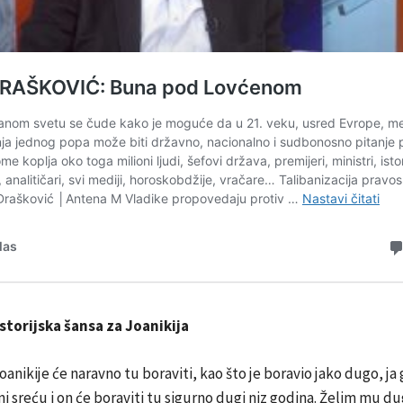
storijska šansa za Joanikija
oanikije će naravno tu boraviti, kao što je boravio jako dugo, ja
ani sreću i on će boraviti tu sigurno dugi niz godina. Želim mu du