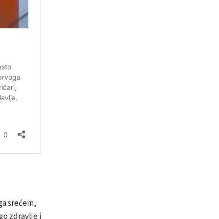
 ga srećem,
go zdravlje i