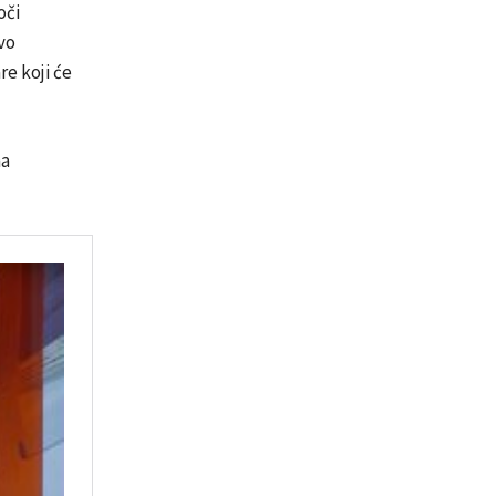
oči
vo
re koji će
na