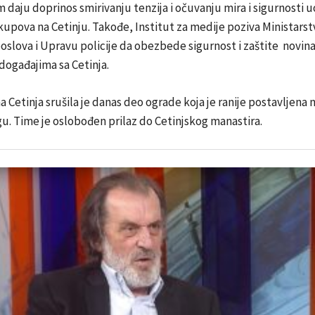
 daju doprinos smirivanju tenzija i očuvanju mira i sigurnosti u
skupova na Cetinju. Takođe, Institut za medije poziva Ministarst
oslova i Upravu policije da obezbede sigurnost i zaštite novina
 događajima sa Cetinja.
 Cetinja srušila je danas deo ograde koja je ranije postavljena 
. Time je oslobođen prilaz do Cetinjskog manastira.