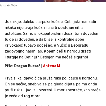
foto: YouTube
Joanikije, daleko ti srpska kuća, a Cetinjski manastir
nikako nije tvoja kuća, niti si ti dostojan niti si
ustoličen. Samo si okupatorskim desantom doveden
tu đe si doveden, e da bi se iz kontrolne sobe
Krivokapić tupavo počešao, a Vučić u Beogradu
zadovoljno nasmijao. Kojem ćeš ti narodu držati
liturgije na Cetinju? Cetinjanima nećeš sigurno!
Piše: Dragan Bursać│
Antena M
Prva slika: djevojčica pruža ruku policajcu u kordonu.
On se nećka, snebiva se, pa gleda dijete, pa mu onda
pruži ruku. Ljudi su ozareni. U moru nesreće, kap sreće
je veća od tog mora.