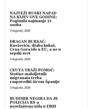
NAJTEŽI RUSKI NAPAD
NA KIJEV OVE GODINE:
Poginula najmanje 21
osoba
5 Augusta, 2026
DRAGAN BURSAĆ:
Kneževiću, džaba kukaš,
Crna Gora ide u EU, a ne u
srpski svet
5 Augusta, 2026
CEUTA TRAŽI POMOĆ:
Stotine maloljetnih
migranata treba
rasporediti širom Španije
5 Augusta, 2026
BUDIMIR NEGIRA DA JE
POLICIJA RS-a
neovlašteno ušla u FBiH