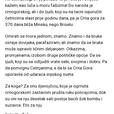
kažem, kao luča u moru fašizma! Do naroda je
crnogorskog, ali i do ljudi, koji su na tacni isporučili
četnicima vlast prije godinu dana, pa je Crna gora za
370 dana bliža Minsku, nego Briselu.
Umirati se mora jednom, znamo. Znamo i da bruka
ostaje dovijeka, parafaziram, ali znamo da se bruka
može ispraviti ličnim deljanjem. Otkazima,
promjenama, izobom druge političke opcije. Da se
ljudi, koji su se odljudili vrate sebi, svojima i dobru. Pa
da pomognu Cetnjanima, e da bi se Crna Gora
oporavila od udaraca srpskog sveta.
Za koga? Za onu djevojčicu, koja je ogrnuta
crnogorskom zastavom pružila ruku policajcima, dok
su oni na nju desetak sati poslije bacili šok bombu i
suzavce. Eto za nju.