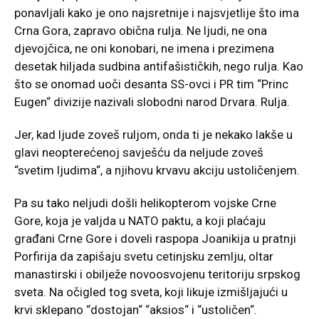
ponavljali kako je ono najsretnije i najsvjetlije što ima
Crna Gora, zapravo obična rulja. Ne ljudi, ne ona
djevojčica, ne oni konobari, ne imena i prezimena
desetak hiljada sudbina antifašističkih, nego rulja. Kao
što se onomad uoči desanta SS-ovci i PR tim “Princ
Eugen“ divizije nazivali slobodni narod Drvara. Rulja.
Jer, kad ljude zoveš ruljom, onda ti je nekako lakše u
glavi neopterećenoj savješću da neljude zoveš
“svetim ljudima“, a njihovu krvavu akciju ustoličenjem.
Pa su tako neljudi došli helikopterom vojske Crne
Gore, koja je valjda u NATO paktu, a koji plaćaju
građani Crne Gore i doveli raspopa Joanikija u pratnji
Porfirija da zapišaju svetu cetinjsku zemlju, oltar
manastirski i obilježe novoosvojenu teritoriju srpskog
sveta. Na očigled tog sveta, koji likuje izmišljajući u
krvi sklepano “dostojan“ “aksios“ i “ustoličen“.