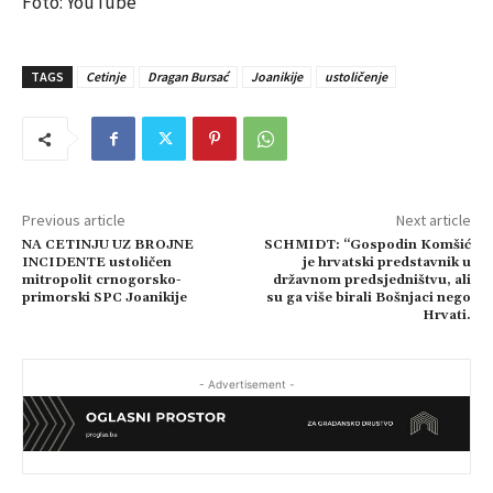
Foto: YouTube
TAGS
Cetinje
Dragan Bursać
Joanikije
ustoličenje
Previous article
Next article
NA CETINJU UZ BROJNE
SCHMIDT: “Gospodin Komšić
INCIDENTE ustoličen
je hrvatski predstavnik u
mitropolit crnogorsko-
državnom predsjedništvu, ali
primorski SPC Joanikije
su ga više birali Bošnjaci nego
Hrvati.
- Advertisement -