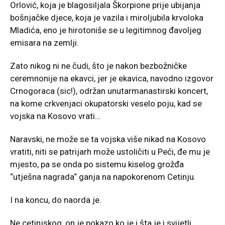
Orlović, koja je blagosiljala Škorpione prije ubijanja
bošnjačke djece, koja je vazila i miroljubila krvoloka
Mladića, eno je hirotoniše se u legitimnog đavoljeg
emisara na zemlji.
Zato nikog ni ne čudi, što je nakon bezbožničke
ceremnonije na ekavci, jer je ekavica, navodno izgovor
Crnogoraca (sic!), održan unutarmanastirski koncert,
na kome crkvenjaci okupatorski veselo poju, kad se
vojska na Kosovo vrati…
Naravski, ne može se ta vojska više nikad na Kosovo
vratiti, niti se patrijarh može ustoličiti u Peći, đe mu je
mjesto, pa se onda po sistemu kiselog grožđa
“utješna nagrada“ ganja na napokorenom Cetinju.
I na koncu, do naorda je.
Ne cetinjskog, on je pokazo ko je i šta je i svijetli,