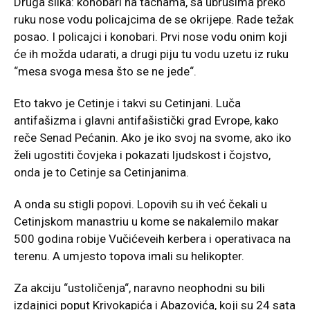
Druga slika: konobari na tacnama, sa ubrusima preko
ruku nose vodu policajcima de se okrijepe. Rade težak
posao. I policajci i konobari. Prvi nose vodu onim koji
će ih možda udarati, a drugi piju tu vodu uzetu iz ruku
“mesa svoga mesa što se ne jede“.
Eto takvo je Cetinje i takvi su Cetinjani. Luča
antifašizma i glavni antifašistički grad Evrope, kako
reče Senad Pećanin. Ako je iko svoj na svome, ako iko
želi ugostiti čovjeka i pokazati ljudskost i čojstvo,
onda je to Cetinje sa Cetinjanima.
A onda su stigli popovi. Lopovih su ih već čekali u
Cetinjskom manastriu u kome se nakalemilo makar
500 godina robije Vučićeveih kerbera i operativaca na
terenu. A umjesto topova imali su helikopter.
Za akciju “ustoličenja“, naravno neophodni su bili
izdajnici poput Krivokapića i Abazovića, koji su 24 sata