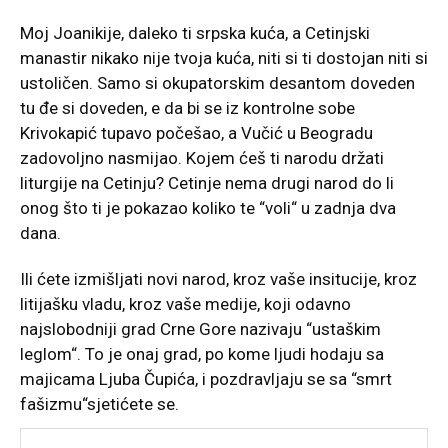
Moj Joanikije, daleko ti srpska kuća, a Cetinjski
manastir nikako nije tvoja kuća, niti si ti dostojan niti si
ustoličen. Samo si okupatorskim desantom doveden
tu đe si doveden, e da bi se iz kontrolne sobe
Krivokapić tupavo počešao, a Vučić u Beogradu
zadovoljno nasmijao. Kojem ćeš ti narodu držati
liturgije na Cetinju? Cetinje nema drugi narod do li
onog što ti je pokazao koliko te “voli“ u zadnja dva
dana.
Ili ćete izmišljati novi narod, kroz vaše insitucije, kroz
litijašku vladu, kroz vaše medije, koji odavno
najslobodniji grad Crne Gore nazivaju “ustaškim
leglom“. To je onaj grad, po kome ljudi hodaju sa
majicama Ljuba Čupića, i pozdravljaju se sa “smrt
fašizmu“sjetićete se.