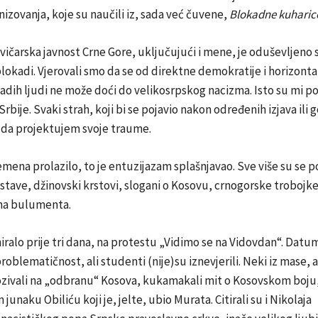
zovanja, koje su naučili iz, sada već čuvene,
Blokadne kuharic
jevičarska javnost Crne Gore, uključujući i mene, je oduševljeno 
okadi. Vjerovali smo da se od direktne demokratije i horizont
adih ljudi ne može doći do velikosrpskog nacizma. Isto su mi po
z Srbije. Svaki strah, koji bi se pojavio nakon određenih izjava ili
 da projektujem svoje traume.
remena prolazilo, to je entuzijazam splašnjavao. Sve više su se po
tave, džinovski krstovi, slogani o Kosovu, crnogorske trobojke 
lna bulumenta.
iralo prije tri dana, na protestu „Vidimo se na Vidovdan“. Dat
roblematičnost, ali studenti (nije)su iznevjerili. Neki iz mase, a
ozivali na „odbranu“ Kosova, kukamakali mit o Kosovskom boju,
junaku Obiliću koji je, jelte, ubio Murata. Citirali su i Nikolaja