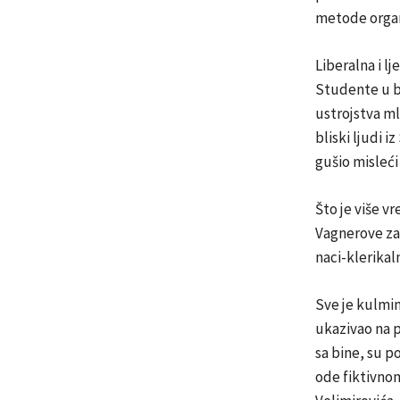
metode organi
Liberalna i l
Studente u bl
ustrojstva ml
bliski ljudi i
gušio misleći
Što je više v
Vagnerove zas
naci-klerika
Sve je kulmin
ukazivao na p
sa bine, su p
ode fiktivnom 