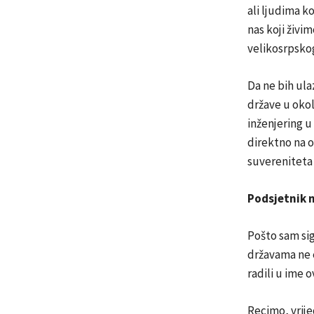
ali ljudima k
nas koji živim
velikosrpskog
Da ne bih ula
države u okol
inženjering u
direktno na 
suvereniteta
Podsjetnik n
Pošto sam sig
državama ne e
radili u ime 
Recimo, vrije