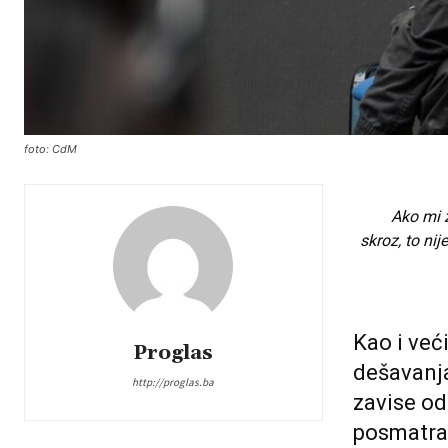
foto: CdM
Ako mi z
skroz, to ni
Kao i već
Proglas
dešavanja
http://proglas.ba
zavise od
posmatra 