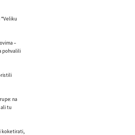
i “Veliku
movima –
a pohvalili
istili
rupe: na
ali tu
 koketirati,