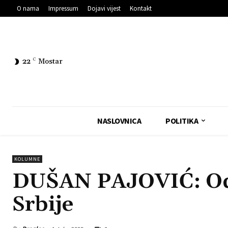
O nama
Impressum
Dojavi vijest
Kontakt
22
C
Mostar
NASLOVNICA
POLITIKA
KOLUMNE
DUŠAN PAJOVIĆ: Od v
Srbije