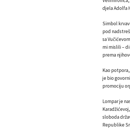
Velimirovića,
djela Adolfa 
Simbol krvav
pod nadstrešn
sa Vučićevom
mi mislili – 
prema njihovo
Kao potpora, 
je bio govorn
promociju org
Lompar je nas
Karadžićevoj,
sloboda držav
Republike Srp