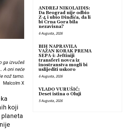
ANDREJ NIKOLAIDIS:
Da Beograd nije odbio
Z-4 i ubio Đinđića, da li
bi Crna Gora bila
nezavisna?
6 Augusta, 2026
BIH NAPRAVILA
VAŽAN KORAK PREMA
SEPA-i: Jeftiniji
transferi novca iz
o ga izvučeš
inostranstva mogli bi
o… A oni neće
uslijediti uskoro
je nož tamo.
6 Augusta, 2026
Malcolm X
VLADO VURUŠIĆ:
Deset istina o Oluji
čka
5 Augusta, 2026
ih koji
a planeta
nije