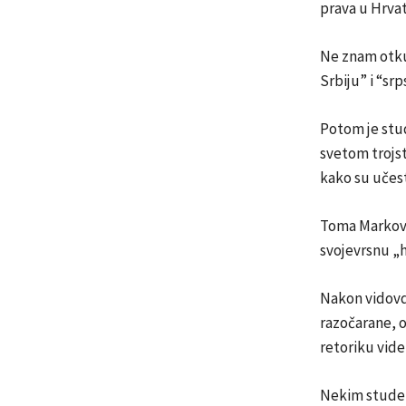
prava u Hrvat
Ne znam otkud
Srbiju” i “srp
Potom je stud
svetom trojstv
kako su učest
Toma Markovi
svojevrsnu „h
Nakon vidovda
razočarane, o
retoriku vide 
Nekim studen