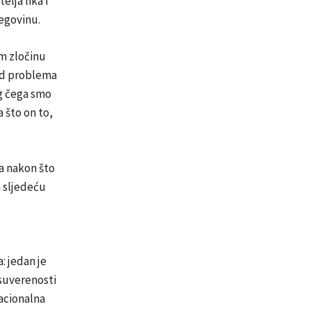
lja lika i
cegovinu.
m zločinu
red problema
og čega smo
a što on to,
na nakon što
a sljedeću
: jedan je
 suverenosti
acionalna