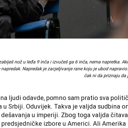
abiješ nož u leđa 9 inča i izvučeš ga 6 inča, nema napretka. Ak
je napredak. Napredak je zacjeljivanje rane koju je ubod napravi
čak ni da priznaju da 
ina ljudi odavde, pomno sam pratio sva politi
 u Srbiji. Oduvijek. Takva je valjda sudbina on
 dešavanja u imperiji. Zbog toga valjda čitav
predsjedničke izbore u Americi. Ali Amerika 