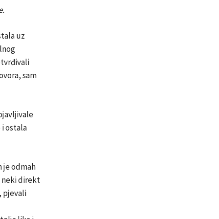
e.
stala uz
alnog
tvrđivali
 govora, sam
javljivale
i ostala
um je odmah
 neki direkt
 pjevali