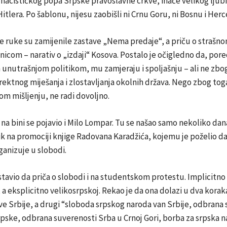
 nacističkog popa Srpske pravoslavne crkve, inače velikog ljubite
Hitlera. Po šablonu, nijesu zaobišli ni Crnu Goru, ni Bosnu i Her
e ruke su zamijenile zastave „Nema predaje“, a priču o strašno
icom – narativ o „izdaji“ Kosova. Postalo je očigledno da, po
 unutrašnjom politikom, mu zamjeraju i spoljašnju – ali ne zb
direktnog miješanja i zlostavljanja okolnih država. Nego zbog tog
m mišljenju, ne radi dovoljno.
na bini se pojavio i Milo Lompar. Tu se našao samo nekoliko da
ik na promociji knjige Radovana Karadžića, kojemu je poželio d
anizuje u slobodi.
tavio da priča o slobodi i na studentskom protestu. Implicitno
 a eksplicitno velikosrpskoj. Rekao je da ona dolazi u dva koraka
e Srbije, a drugi “sloboda srpskog naroda van Srbije, odbrana
ske, odbrana suverenosti Srba u Crnoj Gori, borba za srpska n