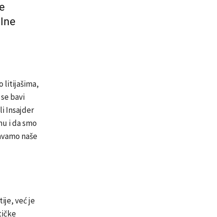
je
alne
 litijašima,
 se bavi
i Insajder
nu i da smo
tavamo naše
ije, već je
tičke