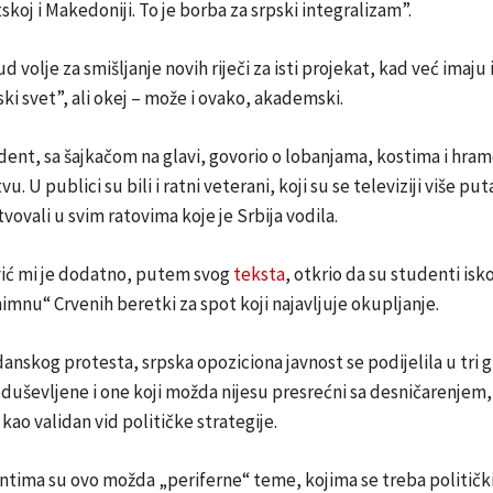
skoj i Makedoniji. To je borba za srpski integralizam”.
 volje za smišljanje novih riječi za isti projekat, kad već imaju 
ski svet”, ali okej – može i ovako, akademski.
ent, sa šajkačom na glavi, govorio o lobanjama, kostima i hra
u. U publici su bili i ratni veterani, koji su se televiziji više put
vovali u svim ratovima koje je Srbija vodila.
ć mi je dodatno, putem svog
teksta
, otkrio da su studenti iskor
imnu“ Crvenih beretki za spot koji najavljuje okupljanje.
nskog protesta, srpska opoziciona javnost se podijelila u tri g
duševljene i one koji možda nijesu presrećni sa desničarenjem, 
kao validan vid političke strategije.
tima su ovo možda „periferne“ teme, kojima se treba politički