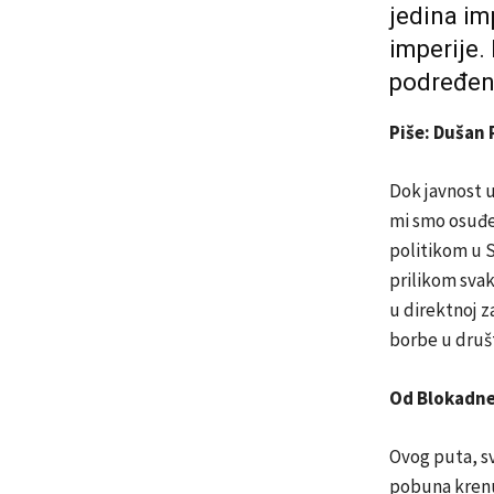
jedina imp
imperije.
podređeno
Piše: Dušan
Dok javnost u 
mi smo osuđen
politikom u S
prilikom svak
u direktnoj z
borbe u društv
Od Blokadne
Ovog puta, sv
pobuna krenu