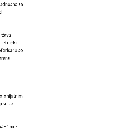
 Odnosno za
d
država
i etnički
eferisaću se
branu
kolonijalnim
i su se
alert
: nije