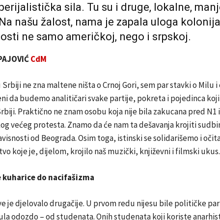
erijalistička sila. Tu su i druge, lokalne, man
 Na našu žalost, nama je zapala uloga kolonij
sti ne samo američkoj, nego i srpskoj.
 PAJOVIĆ
CdM
Srbiji ne zna maltene ništa o Crnoj Gori, sem par stavki o Milu i o
i da budemo analitičari svake partije, pokreta i pojedinca koji
rbiji. Praktično ne znam osobu koja nije bila zakucana pred N1 il
og većeg protesta. Znamo da će nam ta dešavanja krojiti sudbi
avisnosti od Beograda. Osim toga, istinski se solidarišemo i oči
o koje je, dijelom, krojilo naš muzički, književni i filmski ukus.
 kuharice do nacifašizma
e je djelovalo drugačije. U prvom redu nijesu bile političke part
la odozdo – od studenata. Onih studenata koji koriste anarhis