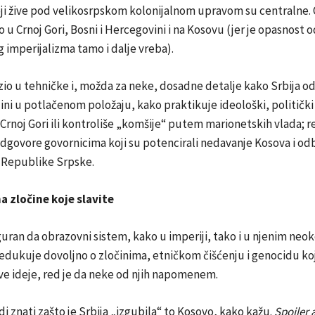
oji žive pod velikosrpskom kolonijalnom upravom su centralne.
o u Crnoj Gori, Bosni i Hercegovini i na Kosovu (jer je opasnost o
 imperijalizma tamo i dalje vreba).
zio u tehničke i, možda za neke, dosadne detalje kako Srbija o
ini u potlačenom položaju, kako praktikuje ideološki, politički 
 Crnoj Gori ili kontroliše „komšije“ putem marionetskih vlada; r
odgovore govornicima koji su potencirali nedavanje Kosova i od
 Republike Srpske.
a zločine koje slavite
uran da obrazovni sistem, kako u imperiji, tako i u njenim neo
dukuje dovoljno o zločinima, etničkom čišćenju i genocidu koj
ove ideje, red je da neke od njih napomenem.
di znati zašto je Srbija „izgubila“ to Kosovo, kako kažu.
Spoiler 