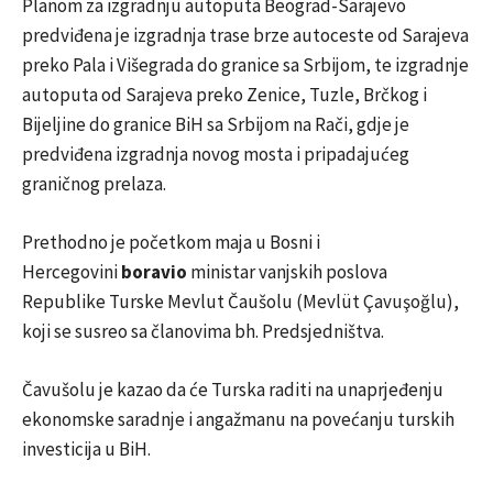
Planom za izgradnju autoputa Beograd-Sarajevo
predviđena je izgradnja trase brze autoceste od Sarajeva
preko Pala i Višegrada do granice sa Srbijom, te izgradnje
autoputa od Sarajeva preko Zenice, Tuzle, Brčkog i
Bijeljine do granice BiH sa Srbijom na Rači, gdje je
predviđena izgradnja novog mosta i pripadajućeg
graničnog prelaza.
Prethodno je početkom maja u Bosni i
Hercegovini
boravio
ministar vanjskih poslova
Republike Turske Mevlut Čaušolu (Mevlüt Çavuşoğlu),
koji se susreo sa članovima bh. Predsjedništva.
Čavušolu je kazao da će Turska raditi na unaprjeđenju
ekonomske saradnje i angažmanu na povećanju turskih
investicija u BiH.