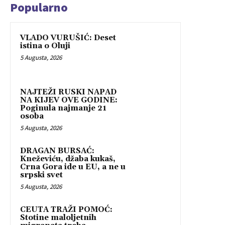
Popularno
VLADO VURUŠIĆ: Deset
istina o Oluji
5 Augusta, 2026
NAJTEŽI RUSKI NAPAD
NA KIJEV OVE GODINE:
Poginula najmanje 21
osoba
5 Augusta, 2026
DRAGAN BURSAĆ:
Kneževiću, džaba kukaš,
Crna Gora ide u EU, a ne u
srpski svet
5 Augusta, 2026
CEUTA TRAŽI POMOĆ:
Stotine maloljetnih