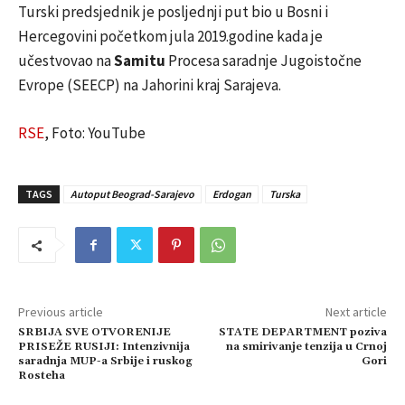
Turski predsjednik je posljednji put bio u Bosni i
Hercegovini početkom jula 2019.godine kada je
učestvovao na
Samitu
Procesa saradnje Jugoistočne
Evrope (SEECP) na Jahorini kraj Sarajeva.
RSE
, Foto: YouTube
TAGS
Autoput Beograd-Sarajevo
Erdogan
Turska
Previous article
Next article
SRBIJA SVE OTVORENIJE
STATE DEPARTMENT poziva
PRISEŽE RUSIJI: Intenzivnija
na smirivanje tenzija u Crnoj
saradnja MUP-a Srbije i ruskog
Gori
Rosteha