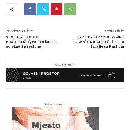
Previous article
Next article
SEX I RAT ADISE
SAD POVEĆAVAJU VOJNU
BUSULADŽIĆ, roman koji će
POMOĆ UKRAJINI dok rastu
odjeknuti u regionu
tenzije sa Rusijom
- Advertisement -
- Advertisement -