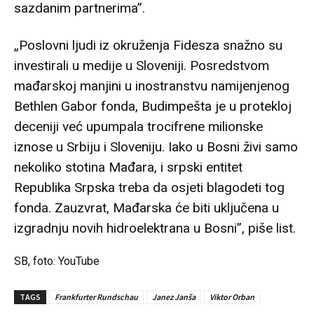
sazdanim partnerima”.
„Poslovni ljudi iz okruženja Fidesza snažno su
investirali u medije u Sloveniji. Posredstvom
mađarskoj manjini u inostranstvu namijenjenog
Bethlen Gabor fonda, Budimpešta je u protekloj
deceniji već upumpala trocifrene milionske
iznose u Srbiju i Sloveniju. Iako u Bosni živi samo
nekoliko stotina Mađara, i srpski entitet
Republika Srpska treba da osjeti blagodeti tog
fonda. Zauzvrat, Mađarska će biti uključena u
izgradnju novih hidroelektrana u Bosni”, piše list.
SB, foto: YouTube
TAGS
Frankfurter Rundschau
Janez Janša
Viktor Orban