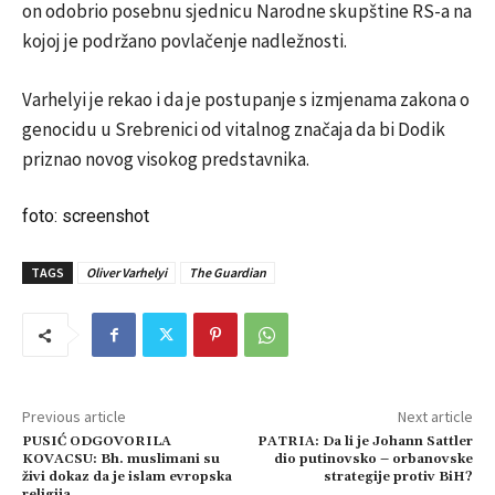
on odobrio posebnu sjednicu Narodne skupštine RS-a na
kojoj je podržano povlačenje nadležnosti.
Varhelyi je rekao i da je postupanje s izmjenama zakona o
genocidu u Srebrenici od vitalnog značaja da bi Dodik
priznao novog visokog predstavnika.
foto: screenshot
TAGS
Oliver Varhelyi
The Guardian
Previous article
Next article
PUSIĆ ODGOVORILA
PATRIA: Da li je Johann Sattler
KOVACSU: Bh. muslimani su
dio putinovsko – orbanovske
živi dokaz da je islam evropska
strategije protiv BiH?
religija