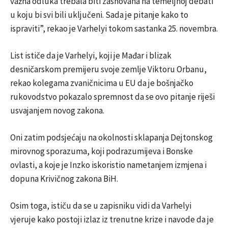
važna odluka trebala biti zasnovana na temeljnoj debati
u koju bi svi bili uključeni. Sada je pitanje kako to
ispraviti”, rekao je Varhelyi tokom sastanka 25. novembra.
List ističe da je Varhelyi, koji je Mađar i blizak
desničarskom premijeru svoje zemlje Viktoru Orbanu,
rekao kolegama zvaničnicima u EU da je bošnjačko
rukovodstvo pokazalo spremnost da se ovo pitanje riješi
usvajanjem novog zakona.
Oni zatim podsjećaju na okolnosti sklapanja Dejtonskog
mirovnog sporazuma, koji podrazumijeva i Bonske
ovlasti, a koje je Inzko iskoristio nametanjem izmjena i
dopuna Krivičnog zakona BiH.
Osim toga, ističu da se u zapisniku vidi da Varhelyi
vjeruje kako postoji izlaz iz trenutne krize i navode da je