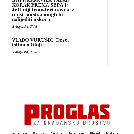
BIH NAPRAVILA VAŽAN
KORAK PREMA SEPA-i:
Jeftiniji transferi novca iz
inostranstva mogli bi
uslijediti uskoro
6 Augusta, 2026
VLADO VURUŠIĆ: Deset
istina o Oluji
5 Augusta, 2026
Naslovnica
Politika
Društvo
Kolumne
Planet
Kultura