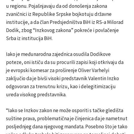
u regionu. Pojašnjavaju da od donošenja zakona
zvaničnici iz Republike Srpske bojkotuju državne
institucije, a da član Predsjedništva BiH iz RS-a Milorad
Dodik, zbog “Inzkovog zakona” pokreće i povlačenje
Srba iz institucija BiH.
Iako je međunarodna zajednica osudila Dodikove
poteze, oni ističu da su procurili zapisi koji otkrivaju da
je evropski komesar za proširenje Oliver Varhelyi
zaključio da je bivši visoki predstavnik Valentin Inzko
odgovoran za trenutnu krizu, kao i delegitimizaciju
ureda visokog predstavnika.
“Iako se Inzkov zakon ne može osporiti s tačke gledišta
suštine prava, problematična je činjenica da je nametnut
posljednjeg dana njegovog mandata. Posebno što je tako