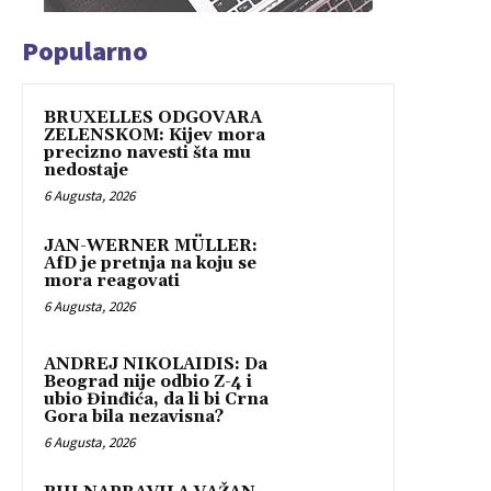
Popularno
BRUXELLES ODGOVARA
ZELENSKOM: Kijev mora
precizno navesti šta mu
nedostaje
6 Augusta, 2026
JAN-WERNER MÜLLER:
AfD je pretnja na koju se
mora reagovati
6 Augusta, 2026
ANDREJ NIKOLAIDIS: Da
Beograd nije odbio Z-4 i
ubio Đinđića, da li bi Crna
Gora bila nezavisna?
6 Augusta, 2026