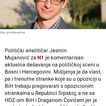
foto: privatna arhiva
Politički analitičar Jasmin
Mujanović za
N1
je komentarisao
aktuelna dešavanja na političkoj sceni u
Bosni i Hercegovini. Mišljenja je da vlast,
pa i trenutne stranke koje su u opoziciji u
BiH trebaju pregovarati s opozicionim
strankama u Republici Srpskoj, a ne sa
HDZ-om BiH i Draganom Čovićem jer je