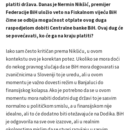
platiti država. Danas je Nermin Nikšić, premijer
Federacije BiH uložio veto na Fiskalnom vijeću BiH
čime se odbija mogućnost otplate ovog duga
raspodjelom dobiti Centralne banke BiH. Ovaj dug će
se povećavati, ko će ga na kraju platiti?
Iako sam često kritičan prema Nikšiću, u ovom
kontekstu ovo je korektan potez. Ukoliko se mora doći
do nekog pravnog slučaja da se BiH mora dogovarati sa
zvaničnicima u Sloveniji to je uredu, ali u ovom
momentu je važno dovesti režim u Banjaluci do
finansijskog kolapsa. Ako je potrebno da se u ovom
momentu mora nabiti dodatni dug državi to je sasvim
normalno u političkom smislu, a u finansijskom nije
idealno, ali to će dodatno biti otežavajuće na Dodika. BiH
je odgovorila na sve ove izazove, ali u realnim
okolnostima mislim da se stvari razvijaju u sasvim