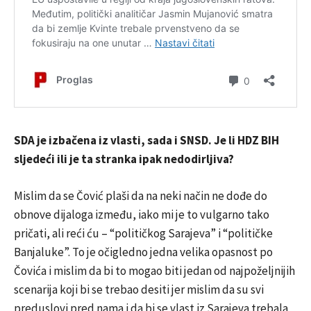
SDA je izbačena iz vlasti, sada i SNSD. Je li HDZ BIH
sljedeći ili je ta stranka ipak nedodirljiva?
Mislim da se Čović plaši da na neki način ne dođe do
obnove dijaloga između, iako mi je to vulgarno tako
pričati, ali reći ću – “političkog Sarajeva” i “političke
Banjaluke”. To je očigledno jedna velika opasnost po
Čovića i mislim da bi to mogao biti jedan od najpoželjnijih
scenarija koji bi se trebao desiti jer mislim da su svi
preduslovi pred nama i da bi se vlast iz Sarajeva trebala