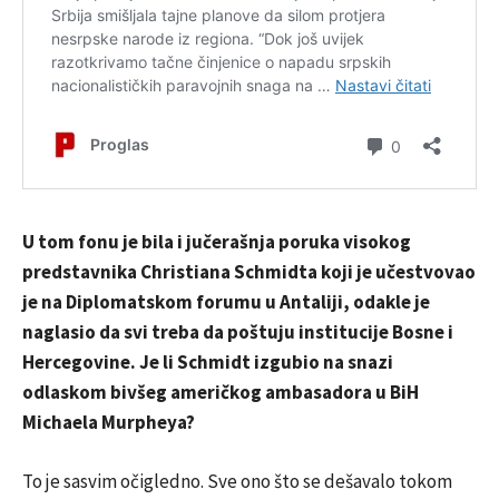
U tom fonu je bila i jučerašnja poruka visokog
predstavnika Christiana Schmidta koji je učestvovao
je na Diplomatskom forumu u Antaliji, odakle je
naglasio da svi treba da poštuju institucije Bosne i
Hercegovine. Je li Schmidt izgubio na snazi
odlaskom bivšeg američkog ambasadora u BiH
Michaela Murpheya?
To je sasvim očigledno. Sve ono što se dešavalo tokom