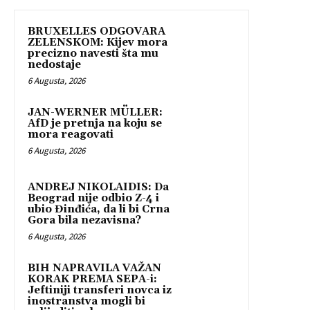
BRUXELLES ODGOVARA
ZELENSKOM: Kijev mora
precizno navesti šta mu
nedostaje
6 Augusta, 2026
JAN-WERNER MÜLLER:
AfD je pretnja na koju se
mora reagovati
6 Augusta, 2026
ANDREJ NIKOLAIDIS: Da
Beograd nije odbio Z-4 i
ubio Đinđića, da li bi Crna
Gora bila nezavisna?
6 Augusta, 2026
BIH NAPRAVILA VAŽAN
KORAK PREMA SEPA-i:
Jeftiniji transferi novca iz
inostranstva mogli bi