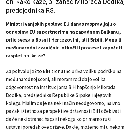
on, kako kaže, blizanac Milorada Dodika,
predsjednika RS.
Ministri vanjskih poslova EU danas raspravljaju o
odnosima EU sa partnerima na zapadnom Balkanu,
prije svega u Bosni i Hercegovini, ali i Srbiji. Mogu li
međunarodni zvaničnici otkočiti procese i započeti
rasplet bh. krize?
Za pohvalu je što BiH trenutno uživa veliku podršku na
međunarodnoj sceni, ali moram reći da je velika
odgovornost na institucijama BiH hapšenje Milorada
Dodika, predsjednika Republike Srpske i njegovih
kolega. Mislim da je na neki način neodgovorno, naivno
pa čak i štetno sa perspektive državnosti BiH očekivati
da će neki stranac hapsiti nekoga ko primarno ruši
ustavni poredak ove države. Dakle, možemo mi u nekom