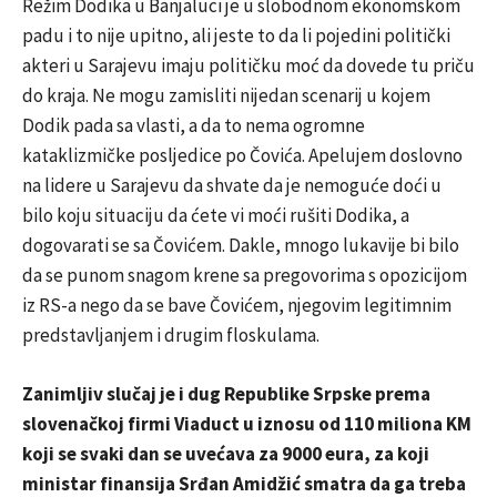
Režim Dodika u Banjaluci je u slobodnom ekonomskom
padu i to nije upitno, ali jeste to da li pojedini politički
akteri u Sarajevu imaju političku moć da dovede tu priču
do kraja. Ne mogu zamisliti nijedan scenarij u kojem
Dodik pada sa vlasti, a da to nema ogromne
kataklizmičke posljedice po Čovića. Apelujem doslovno
na lidere u Sarajevu da shvate da je nemoguće doći u
bilo koju situaciju da ćete vi moći rušiti Dodika, a
dogovarati se sa Čovićem. Dakle, mnogo lukavije bi bilo
da se punom snagom krene sa pregovorima s opozicijom
iz RS-a nego da se bave Čovićem, njegovim legitimnim
predstavljanjem i drugim floskulama.
Zanimljiv slučaj je i dug Republike Srpske prema
slovenačkoj firmi Viaduct u iznosu od 110 miliona KM
koji se svaki dan se uvećava za 9000 eura, za koji
ministar finansija Srđan Amidžić smatra da ga treba