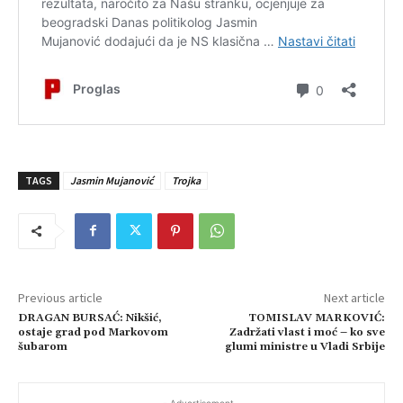
TAGS
Jasmin Mujanović
Trojka
Previous article
Next article
DRAGAN BURSAĆ: Nikšić,
TOMISLAV MARKOVIĆ:
ostaje grad pod Markovom
Zadržati vlast i moć – ko sve
šubarom
glumi ministre u Vladi Srbije
- Advertisement -