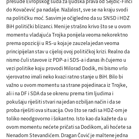
presude Evropskog suda za ljudska prava od Sejdić-Finci
do Kovačević pa nadalje. Nažalost, sve se na kraju svodi
na političku moć. Sasvim je očigledno da su SNSD i HDZ
BiH politički blizanci. Meni je strašno krivo što se u ovom
momentu vladajuća Trojka ponijela veoma nekorektno
prema opoziciji u RS-u koja je zauzela jedan veoma
principijelan stav u cijeloj ovoj političkoj krizi. Realno da
nismo čuli stavove iz PDP-a i SDS-a i danas ih čujemo u
vezi politike koju provodi Milorad Dodik, mi bismo vrlo
vjerovatno imali neko kvazi ratno stanje u BiH. Bilo bi
važno u ovom momentu sa strane pojedinaca iz Trojke,
ali i na DF i SDA da se okrenu prema tim ljudima i
pokušaju riješiti stvari na jedan ozbiljan način i da se
proba riješiti ova situacija. Ovo što se radi sa HDZ-om je
toliko neodgovorno i šokantno. Isto kao da kažete da u
ovom momentu nećete pričati sa Dodikom, ali hoćete sa
Nenadom Stevandićem. Dragan Čović je maltene jedna