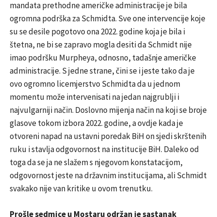
mandata prethodne američke administracije je bila
ogromna podrška za Schmidta. Sve one intervencije koje
su se desile pogotovo ona 2022. godine koja je bila i
štetna, ne bi se zapravo mogla desiti da Schmidt nije
imao podršku Murpheya, odnosno, tadašnje američke
administracije. S jedne strane, čini se i jeste tako da je
ovo ogromno licemjerstvo Schmidta da u jednom
momentu može intervenisati na jedan najgrublji i
najvulgarniji način. Doslovno mijenja način na koji se broje
glasove tokom izbora 2022. godine, a ovdje kada je
otvoreni napad na ustavni poredak BiH on sjedi skrštenih
ruku i stavlja odgovornost na institucije BiH. Daleko od
toga da se ja ne slažem s njegovom konstatacijom,
odgovornost jeste na državnim institucijama, ali Schmidt
svakako nije van kritike u ovom trenutku.
Prošle sedmice u Mostaru održan je sastanak