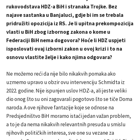
rukovodstava HDZ-a BiH i stranaka Trojke. Bez
najave sastanka u Banjaluci, gdje bi im se trebala
pridružiti opozicija iz RS. Je li upitna prekompozicija
vlasti u BiH zbog izbornog zakona o kome u
Federaciji BiH nema dogovora? Hoće li HDZ uspjeti
isposlovati ovaj izborni zakon u ovoj krizi i to na
osnovu vlastite želje i kako njima odgovara?
Ne možemo reći da nije bilo nikakvih pomaka ako
uzmemo upravo u obzir ovu intervenciju Schmidta iz
2022. godine. Nije ispunjen uslov HDZ-a, ali jeste veliki
dio onog što su oni zagovarali pogotovo što se tiče Doma
naroda. A ove njihove fantazije koje se odnose na
Predsjedništvo BiH moramo istaći jedan važan problem,
a to je da nema nikakvih relevantnih presuda u smislu
njihovih političkih interesa, sve one su vezane za