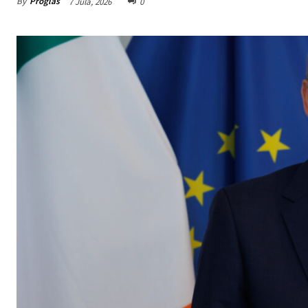
By
Proglas
7 Jula, 2026
0