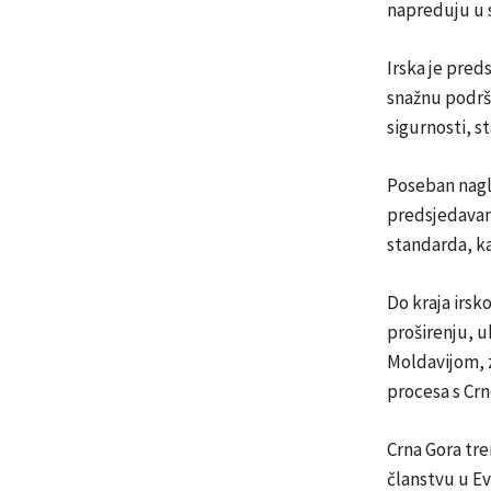
napreduju u s
Irska je pred
snažnu podršk
sigurnosti, st
Poseban nagla
predsjedavanj
standarda, k
Do kraja irsk
proširenju, u
Moldavijom, 
procesa s Cr
Crna Gora tr
članstvu u Ev