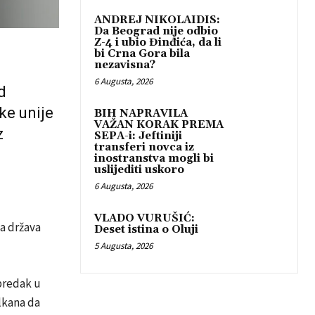
ANDREJ NIKOLAIDIS:
Da Beograd nije odbio
Z-4 i ubio Đinđića, da li
bi Crna Gora bila
nezavisna?
6 Augusta, 2026
d
ke unije
BIH NAPRAVILA
VAŽAN KORAK PREMA
z
SEPA-i: Jeftiniji
transferi novca iz
inostranstva mogli bi
uslijediti uskoro
6 Augusta, 2026
VLADO VURUŠIĆ:
a država
Deset istina o Oluji
5 Augusta, 2026
apredak u
lkana da