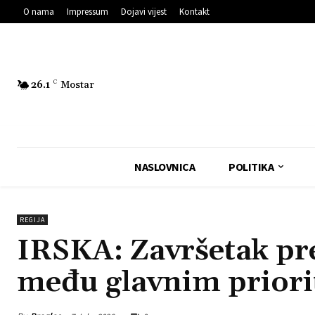
O nama
Impressum
Dojavi vijest
Kontakt
26.1
C
Mostar
NASLOVNICA
POLITIKA
REGIJA
IRSKA: Završetak p
među glavnim priori