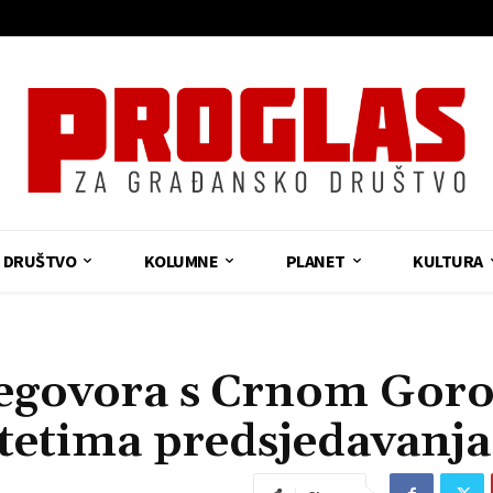
DRUŠTVO
KOLUMNE
PLANET
KULTURA
regovora s Crnom Gor
tetima predsjedavanj