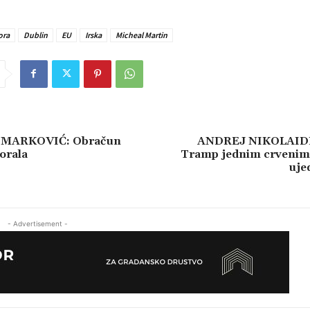
ora
Dublin
EU
Irska
Micheal Martin
MARKOVIĆ: Obračun
ANDREJ NIKOLAIDIS
orala
Tramp jednim crvenim
ujed
- Advertisement -