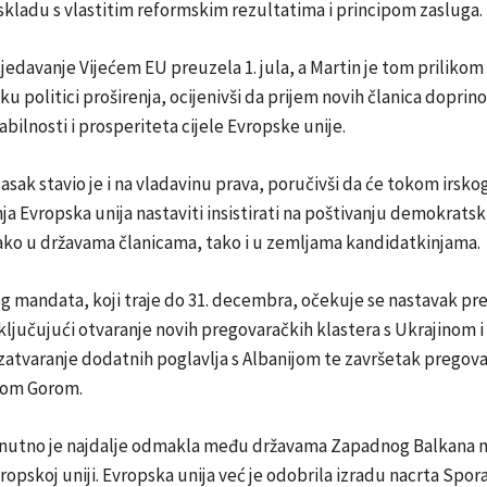
kladu s vlastitim reformskim rezultatima i principom zasluga.
sjedavanje Vijećem EU preuzela 1. jula, a Martin je tom priliko
u politici proširenja, ocijenivši da prijem novih članica doprino
abilnosti i prosperiteta cijele Evropske unije.
sak stavio je i na vladavinu prava, poručivši da će tokom irsko
a Evropska unija nastaviti insistirati na poštivanju demokratsk
ako u državama članicama, tako i u zemljama kandidatkinjama.
og mandata, koji traje do 31. decembra, očekuje se nastavak pr
ključujući otvaranje novih pregovaračkih klastera s Ukrajinom i
zatvaranje dodatnih poglavlja s Albanijom te završetak pregov
nom Gorom.
enutno je najdalje odmakla među državama Zapadnog Balkana n
ropskoj uniji. Evropska unija već je odobrila izradu nacrta Spo