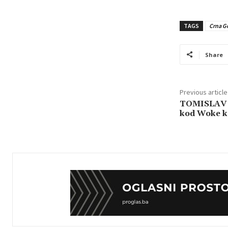
TAGS
Crna G
Share
Previous article
TOMISLAV 
kod Woke k