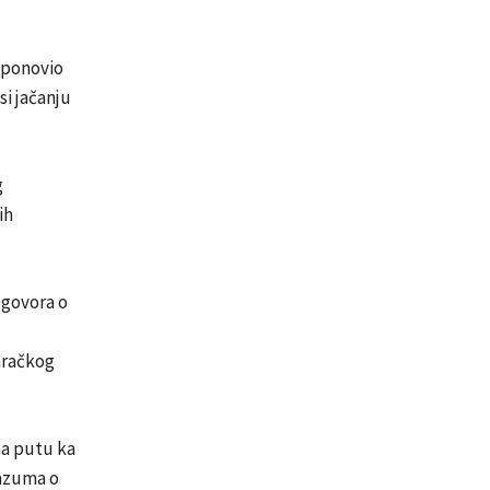
m ponovio
si jačanju
g
ih
egovora o
aračkog
a putu ka
razuma o