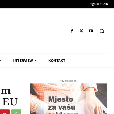
Sign in / Join
INTERVIEW
KONTAKT
- Advertisement -
om
a EU