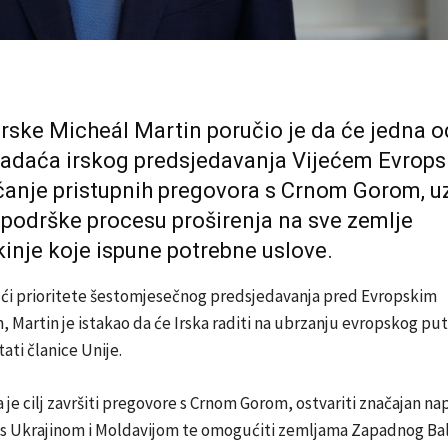
Irske Micheál Martin poručio je da će jedna o
zadaća irskog predsjedavanja Vijećem Evrops
čanje pristupnih pregovora s Crnom Gorom, u
podrške procesu proširenja na sve zemlje
inje koje ispune potrebne uslove.
ući prioritete šestomjesečnog predsjedavanja pred Evropskim
Martin je istakao da će Irska raditi na ubrzanju evropskog put
ati članice Unije.
a je cilj završiti pregovore s Crnom Gorom, ostvariti značajan n
s Ukrajinom i Moldavijom te omogućiti zemljama Zapadnog Ba