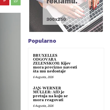
Popularno
BRUXELLES
ODGOVARA
ZELENSKOM: Kijev
mora precizno navesti
šta mu nedostaje
6 Augusta, 2026
JAN-WERNER
MÜLLER: AfD je
pretnja na koju se
mora reagovati
6 Augusta, 2026