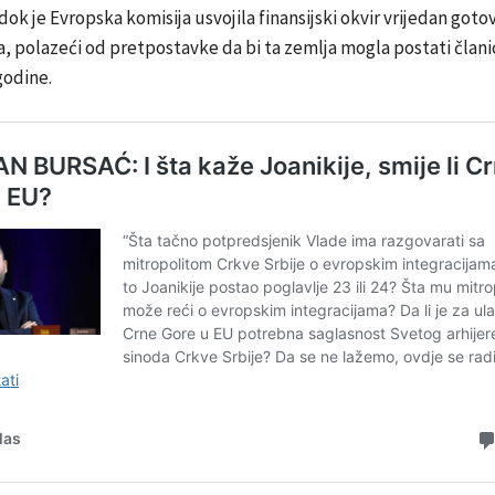
dok je Evropska komisija usvojila finansijski okvir vrijedan goto
a, polazeći od pretpostavke da bi ta zemlja mogla postati član
godine.