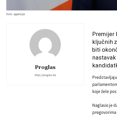
foto: agencije
Premijer 
ključnih 
biti okon
nastavak 
kandidatk
Proglas
http://proglas.ba
Predstavljaj
parlamentom, 
koje žele post
Naglasio je d
pregovorima 