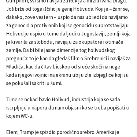
Gun piloti; svi smo navijali za Rokija a mrzili Ivana Dragu.
Još brže od toga iščilio je genij Holivuda. Koji je – žanr se,
dakako, zove vestern – uspio da nas ubijedi da navijamo
za genocid a protiv onih koji se genocidu suprotstavljaju.
Holivud je uspio u tome da ljudi u Jugoslaviji, zemlji koja
je krvarila za slobodu, navijaju za okupatore i otimače
zemlje. Da bi bile jasne dimenzije tog holivudskog
pregnuća: to je kao da gledaš film o Srebrenici i navijaš za
Mladića, kao da čitav bioskop od sreće skoči na noge
kada njegovi vojnici na ekranu ubiju zle izbjeglice koji su
se pokušali sakriti u šumi.
Time se nekad bavio Holivud, industrija koja se sada
iscrpljuje u naporu da nam objasni ko se treba popišati u
kojem WC-u.
Elem; Tramp je spizdio porodično srebro. Amerika je