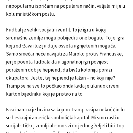
nepopularnu ispričam na popularan način, valjala mi je u
kolumnističkom poslu.
Fudbal je veliki socijalni ventil. To je igra u kojoj
siromašne zemlje mogu pobijediti one bogate. To je igra
koja održava iluziju da je osveta ugnjetenih moguća.
Samo smećar neće navijati za Maroko protiv Francuske,
jer je poenta fudbala da u agonalnoj igri povijest
poraženih dobije hepiend, da bivša kolonija porazi
okupatora. Jeste, taj hepiend je lažan – no koji nije?
Tramp se na sve to počkao onda kada je ukinuo crveni
karton bijedniku koji je pristao na to.
Fascinantna je brzina sa kojom Tramp rasipa nekoć činilo
se beskrajni američki simbolički kapital. Mi smo rasli u
socijalističkoj zemlji ali smo svi do jednog željeli biti Top