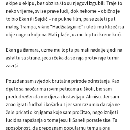
ekipe u ekipu, bez obzira što su njegovi izgubili. Traje to
neko vrijeme, svi se prave ludi, dok nekome – obično je
to bio Ekan ili Sejdić – ne pukne film, pa se zaleti put
malog Trampa, vikne “Hadžialagiiiiić” i uleti mu klizeći sa
obje noge u koljena. Mali plače, uzme loptu i krene kući.
Ekan ga išamara, uzme mu loptu pa mali nadalje sjedi na
asfaltu sa strane, jeca i čeka da se raja protiv raje turnir
završi.
Pouzdan sam svjedok brutalne prirode odrastanja. Kao
dijete sa naočarima i svim peticama u školi, bio sam
predodređen da me djeca zlostavljaju. Ali nisu. Jer sam
znao igrati fudbal i košarku. I jer sam razumio da raja ne
žele pričati o knjigama koje sam pročitao, nego iznijeti
lucidna zapažanja o tome jesu li Saneli porasle sise. Ta
sposobnost, da prepoznam popularnu temu a onu