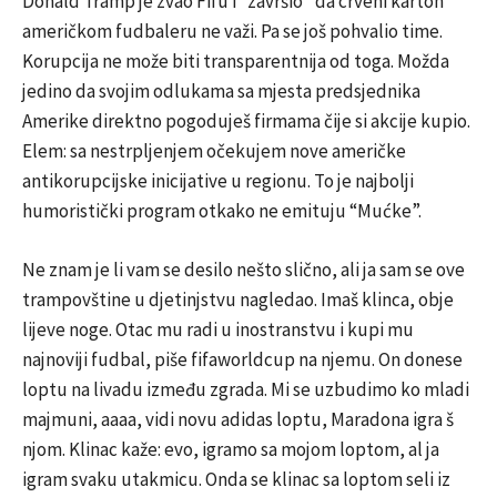
Donald Tramp je zvao Fifu i “završio” da crveni karton
američkom fudbaleru ne važi. Pa se još pohvalio time.
Korupcija ne može biti transparentnija od toga. Možda
jedino da svojim odlukama sa mjesta predsjednika
Amerike direktno pogoduješ firmama čije si akcije kupio.
Elem: sa nestrpljenjem očekujem nove američke
antikorupcijske inicijative u regionu. To je najbolji
humoristički program otkako ne emituju “Mućke”.
Ne znam je li vam se desilo nešto slično, ali ja sam se ove
trampovštine u djetinjstvu nagledao. Imaš klinca, obje
lijeve noge. Otac mu radi u inostranstvu i kupi mu
najnoviji fudbal, piše fifaworldcup na njemu. On donese
loptu na livadu između zgrada. Mi se uzbudimo ko mladi
majmuni, aaaa, vidi novu adidas loptu, Maradona igra š
njom. Klinac kaže: evo, igramo sa mojom loptom, al ja
igram svaku utakmicu. Onda se klinac sa loptom seli iz