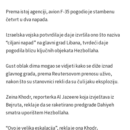
e
Prema istoj agenciji, avion F-35 pogodio je stambenu
n
četvrt u dva napada.
d
o
Izraelska vojska potvrdila je da je izvršila ono što naziva
f
“ciljani napad” na glavni grad Libana, tvrdeći da je
l
pogodila blizu ključnih objekata Hezbollaha.
i
Gust oblak dima mogao se vidjeti kako se diže iznad
s
glavnog grada, prema Reutersovom prenosu uživo,
t
nakon što su stanovnici rekli da su čuli jaku eksploziju.
Zeina Khodr, reporterka Al Jazeere koja izvještava iz
Bejruta, rekla je da se raketirano predgrađe Dahiyeh
smatra uporištem Hezbollaha.
“Ovo je velika eskalacija”, rekla je ona Khodr
.