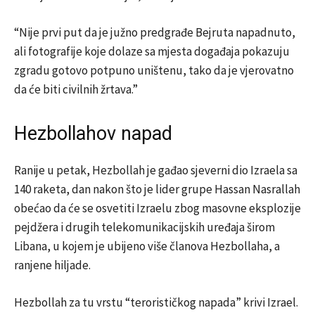
“Nije prvi put da je južno predgrađe Bejruta napadnuto,
ali fotografije koje dolaze sa mjesta događaja pokazuju
zgradu gotovo potpuno uništenu, tako da je vjerovatno
da će biti civilnih žrtava.”
Hezbollahov napad
Ranije u petak, Hezbollah je gađao sjeverni dio Izraela sa
140 raketa, dan nakon što je lider grupe Hassan Nasrallah
obećao da će se osvetiti Izraelu zbog masovne eksplozije
pejdžera i drugih telekomunikacijskih uređaja širom
Libana, u kojem je ubijeno više članova Hezbollaha, a
ranjene hiljade.
Hezbollah za tu vrstu “terorističkog napada” krivi Izrael.