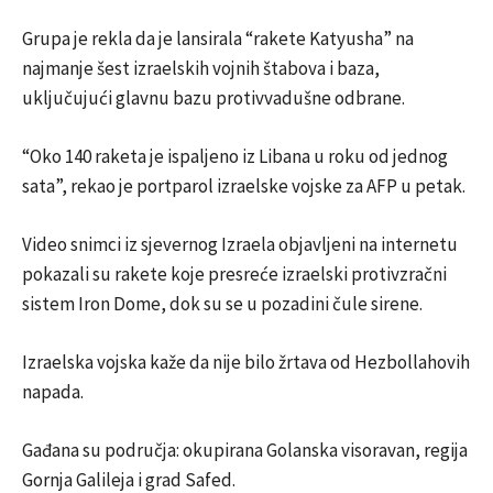
Grupa je rekla da je lansirala “rakete Katyusha” na
najmanje šest izraelskih vojnih štabova i baza,
uključujući glavnu bazu protivvadušne odbrane.
“Oko 140 raketa je ispaljeno iz Libana u roku od jednog
sata”, rekao je portparol izraelske vojske za AFP u petak.
Video snimci iz sjevernog Izraela objavljeni na internetu
pokazali su rakete koje presreće izraelski protivzračni
sistem Iron Dome, dok su se u pozadini čule sirene.
Izraelska vojska kaže da nije bilo žrtava od Hezbollahovih
napada.
Gađana su područja: okupirana Golanska visoravan, regija
Gornja Galileja i grad Safed.