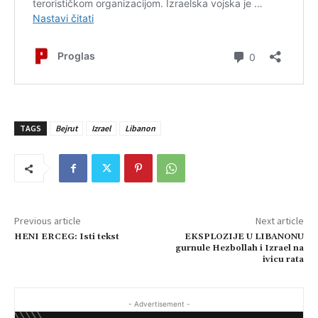
TAGS
Bejrut
Izrael
Libanon
Previous article
Next article
HENI ERCEG: Isti tekst
EKSPLOZIJE U LIBANONU
gurnule Hezbollah i Izrael na
ivicu rata
- Advertisement -