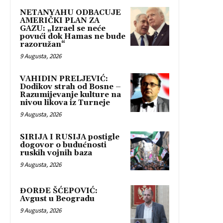
NETANYAHU ODBACUJE
AMERIČKI PLAN ZA
GAZU: „Izrael se neće
povući dok Hamas ne bude
razoružan“
9 Augusta, 2026
VAHIDIN PRELJEVIĆ:
Dodikov strah od Bosne –
Razumijevanje kulture na
nivou likova iz Turneje
9 Augusta, 2026
SIRIJA I RUSIJA postigle
dogovor o budućnosti
ruskih vojnih baza
9 Augusta, 2026
ĐORĐE ŠĆEPOVIĆ:
Avgust u Beogradu
9 Augusta, 2026