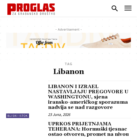
- Advertisement -
TAG
Libanon
LIBANON I IZRAEL
NASTAVLJAJU PREGOVORE U
WASHINGTONU, sjena
iransko-američkog sporazuma
nadvija se nad razgovore
23 Juna, 2026
BLISKI ISTOK
UPRKOS PRIJETNJAMA
TEHERANA: Hormuški tjesnac
ostao otvoren, promet na nivou