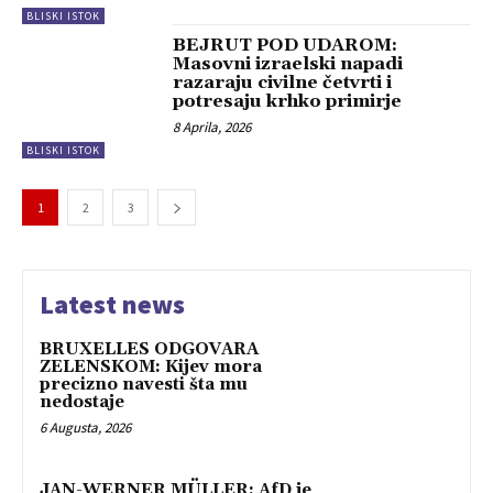
BLISKI ISTOK
BEJRUT POD UDAROM:
Masovni izraelski napadi
razaraju civilne četvrti i
potresaju krhko primirje
8 Aprila, 2026
BLISKI ISTOK
1
2
3
Latest news
BRUXELLES ODGOVARA
ZELENSKOM: Kijev mora
precizno navesti šta mu
nedostaje
6 Augusta, 2026
JAN-WERNER MÜLLER: AfD je