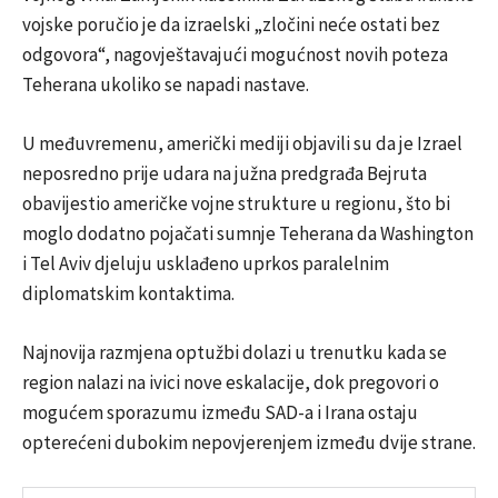
vojske poručio je da izraelski „zločini neće ostati bez
odgovora“, nagovještavajući mogućnost novih poteza
Teherana ukoliko se napadi nastave.
U međuvremenu, američki mediji objavili su da je Izrael
neposredno prije udara na južna predgrađa Bejruta
obavijestio američke vojne strukture u regionu, što bi
moglo dodatno pojačati sumnje Teherana da Washington
i Tel Aviv djeluju usklađeno uprkos paralelnim
diplomatskim kontaktima.
Najnovija razmjena optužbi dolazi u trenutku kada se
region nalazi na ivici nove eskalacije, dok pregovori o
mogućem sporazumu između SAD-a i Irana ostaju
opterećeni dubokim nepovjerenjem između dvije strane.