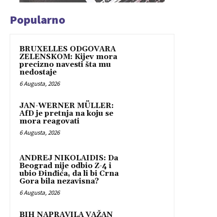
Popularno
BRUXELLES ODGOVARA
ZELENSKOM: Kijev mora
precizno navesti šta mu
nedostaje
6 Augusta, 2026
JAN-WERNER MÜLLER:
AfD je pretnja na koju se
mora reagovati
6 Augusta, 2026
ANDREJ NIKOLAIDIS: Da
Beograd nije odbio Z-4 i
ubio Đinđića, da li bi Crna
Gora bila nezavisna?
6 Augusta, 2026
BIH NAPRAVILA VAŽAN