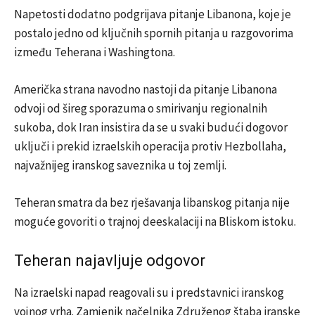
Napetosti dodatno podgrijava pitanje Libanona, koje je
postalo jedno od ključnih spornih pitanja u razgovorima
između Teherana i Washingtona.
Američka strana navodno nastoji da pitanje Libanona
odvoji od šireg sporazuma o smirivanju regionalnih
sukoba, dok Iran insistira da se u svaki budući dogovor
uključi i prekid izraelskih operacija protiv Hezbollaha,
najvažnijeg iranskog saveznika u toj zemlji.
Teheran smatra da bez rješavanja libanskog pitanja nije
moguće govoriti o trajnoj deeskalaciji na Bliskom istoku.
Teheran najavljuje odgovor
Na izraelski napad reagovali su i predstavnici iranskog
vojnog vrha. Zamjenik načelnika Združenog štaba iranske