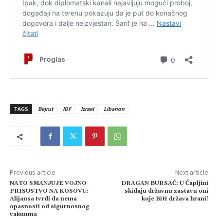
TAGS
Bejrut
IDF
Izrael
Libanon
Previous article
Next article
NATO SMANJUJE VOJNO
DRAGAN BURSAĆ: U Čapljini
PRISUSTVO NA KOSOVU:
skidaju državnu zastavu oni
Alijansa tvrdi da nema
koje BiH država hrani!
opasnosti od sigurnosnog
vakuuma