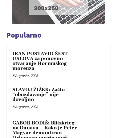
Popularno
IRAN POSTAVIO ŠEST
USLOVA za ponovno
otvaranje Hormuškog
moreuza
8 Augusta, 2026
SLAVOJ ŽIŽEK: Zašto
“obuzdavanje” nije
dovoljno
8 Augusta, 2026
GABOR BODIŠ: Blitzkrieg
na Dunavu – Kako je Peter
Magyar demontirao
Orbanovu mrežu moći