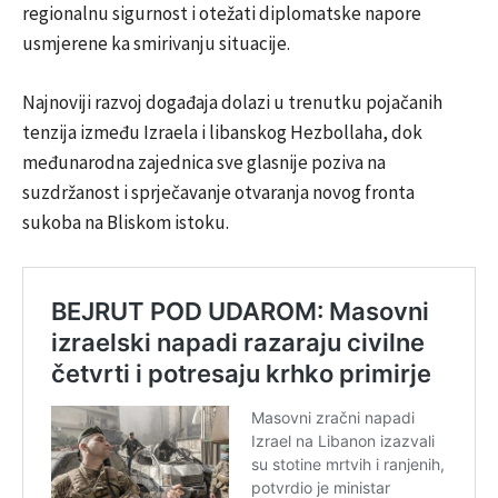
regionalnu sigurnost i otežati diplomatske napore
usmjerene ka smirivanju situacije.
Najnoviji razvoj događaja dolazi u trenutku pojačanih
tenzija između Izraela i libanskog Hezbollaha, dok
međunarodna zajednica sve glasnije poziva na
suzdržanost i sprječavanje otvaranja novog fronta
sukoba na Bliskom istoku.