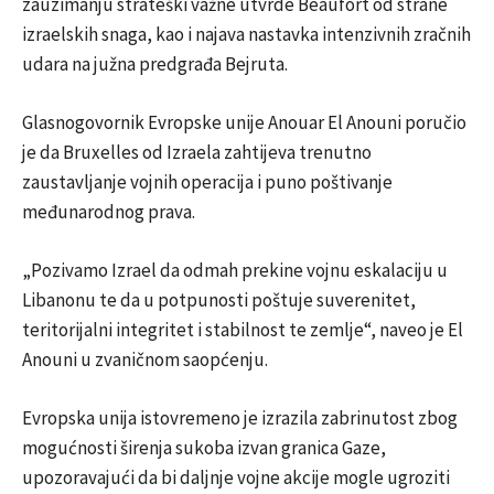
zauzimanju strateški važne utvrde Beaufort od strane
izraelskih snaga, kao i najava nastavka intenzivnih zračnih
udara na južna predgrađa Bejruta.
Glasnogovornik Evropske unije Anouar El Anouni poručio
je da Bruxelles od Izraela zahtijeva trenutno
zaustavljanje vojnih operacija i puno poštivanje
međunarodnog prava.
„Pozivamo Izrael da odmah prekine vojnu eskalaciju u
Libanonu te da u potpunosti poštuje suverenitet,
teritorijalni integritet i stabilnost te zemlje“, naveo je El
Anouni u zvaničnom saopćenju.
Evropska unija istovremeno je izrazila zabrinutost zbog
mogućnosti širenja sukoba izvan granica Gaze,
upozoravajući da bi daljnje vojne akcije mogle ugroziti