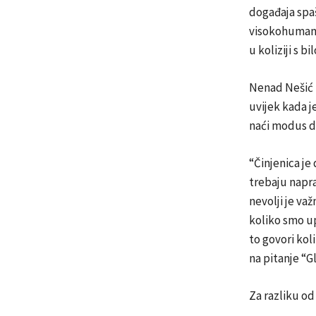
događaja spaš
visokohumano,
u koliziji s 
Nenad Nešić ka
uvijek kada j
naći modus d
“Činjenica je
trebaju napra
nevolji je važ
koliko smo up
to govori kol
na pitanje “G
Za razliku od