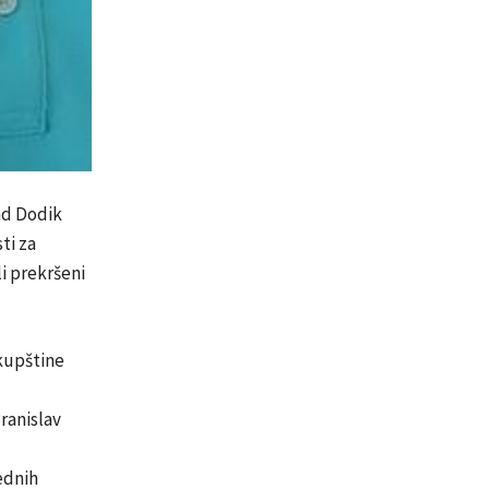
ad Dodik
ti za
li prekršeni
skupštine
ranislav
ednih