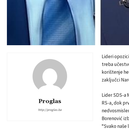
Lideri opozic
treba učestvo
korištenje he
zaključci Na
Lider SDS-a M
Proglas
RS-a, dok prv
nedvosmisleni
http://proglas.ba
Borenović izb
“Svako naše l