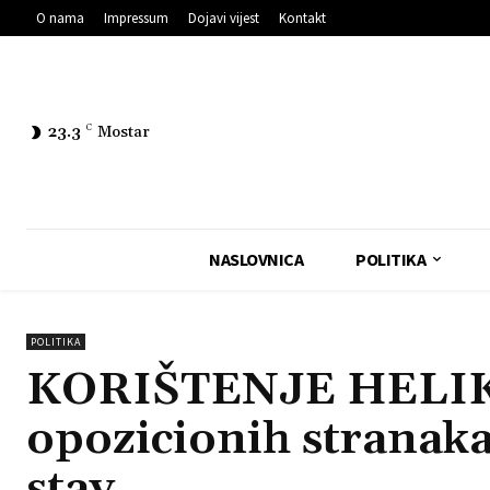
O nama
Impressum
Dojavi vijest
Kontakt
23.3
C
Mostar
NASLOVNICA
POLITIKA
POLITIKA
KORIŠTENJE HELIK
opozicionih stranak
stav