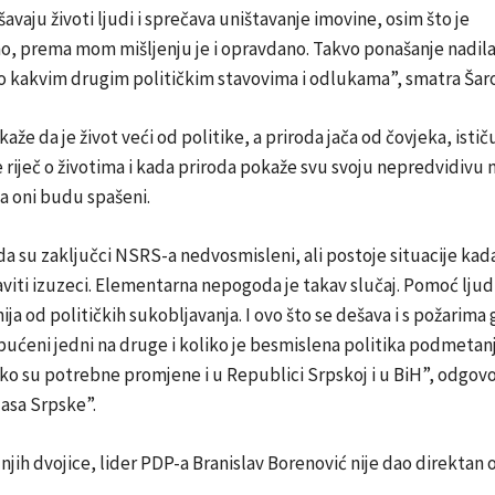
avaju životi ljudi i sprečava uništavanje imovine, osim što je
 prema mom mišljenju je i opravdano. Takvo ponašanje nadilazi
bilo kakvim drugim političkim stavovima i odlukama”, smatra Šaro
že da je život veći od politike, a priroda jača od čovjeka, istič
e riječ o životima i kada priroda pokaže svu svoju nepredvidivu 
a oni budu spašeni.
 da su zaključci NSRS-a nedvosmisleni, ali postoje situacije kad
viti izuzeci. Elementarna nepogoda je takav slučaj. Pomoć lju
nija od političkih sukobljavanja. I ovo što se dešava i s požarima 
ućeni jedni na druge i koliko je besmislena politika podmetan
iko su potrebne promjene i u Republici Srpskoj i u BiH”, odgovo
lasa Srpske”.
 njih dvojice, lider PDP-a Branislav Borenović nije dao direktan 