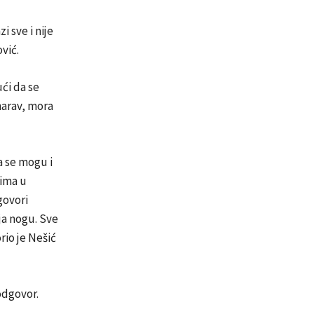
 sve i nije
vić.
ući da se
narav, mora
a se mogu i
dima u
govori
ja nogu. Sve
rio je Nešić
odgovor.