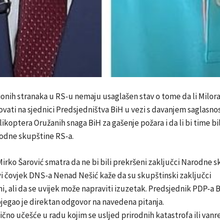
ionih stranaka u RS-u nemaju usaglašen stav o tome da li Milor
vati na sjednici Predsjedništva BiH u vezi s davanjem saglasnos
likoptera Oružanih snaga BiH za gašenje požara i da li bi time bi
rodne skupštine RS-a.
irko Šarović smatra da ne bi bili prekršeni zaključci Narodne 
i čovjek DNS-a Nenad Nešić kaže da su skupštinski zaključci
, ali da se uvijek može napraviti izuzetak. Predsjednik PDP-a B
jegao je direktan odgovor na navedena pitanja.
ično učešće u radu kojim se usljed prirodnih katastrofa ili vanr