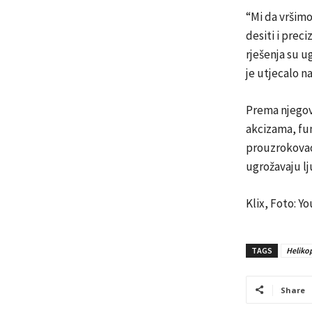
“Mi da vršimo
desiti i preci
rješenja su u
je utjecalo na
Prema njegov
akcizama, funk
prouzrokovao 
ugrožavaju lj
Klix, Foto: Y
TAGS
Heliko
Share