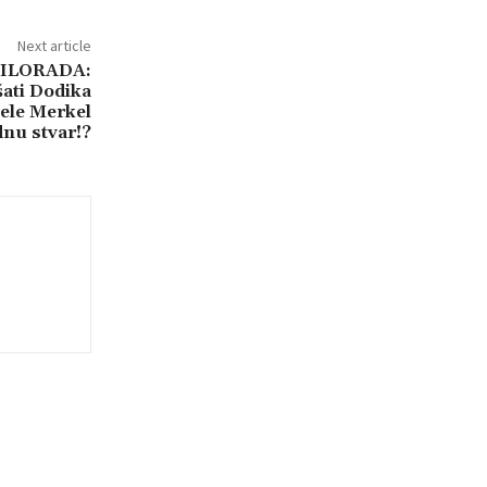
Next article
ILORADA:
ati Dodika
gele Merkel
dnu stvar!?