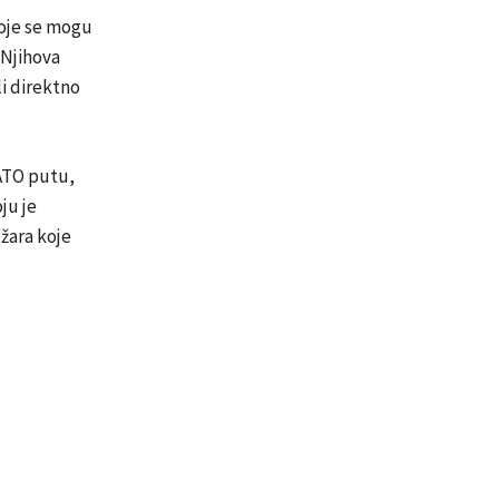
koje se mogu
. Njihova
i direktno
ATO putu,
ju je
žara koje