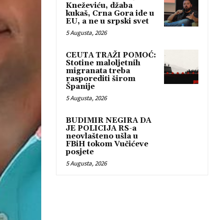
Kneževiću, džaba
kukaš, Crna Gora ide u
EU, a ne u srpski svet
5 Augusta, 2026
CEUTA TRAŽI POMOĆ:
Stotine maloljetnih
migranata treba
rasporediti širom
Španije
5 Augusta, 2026
BUDIMIR NEGIRA DA
JE POLICIJA RS-a
neovlašteno ušla u
FBiH tokom Vučićeve
posjete
5 Augusta, 2026