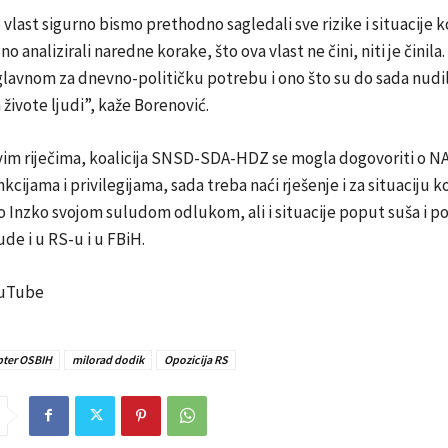
 vlast sigurno bismo prethodno sagledali sve rizike i situacije 
zno analizirali naredne korake, što ova vlast ne čini, niti je činila
glavnom za dnevno-političku potrebu i ono što su do sada nudil
 živote ljudi”, kaže Borenović.
im riječima, koalicija SNSD-SDA-HDZ se mogla dogovoriti o N
cijama i privilegijama, sada treba naći rješenje i za situaciju ko
Inzko svojom suludom odlukom, ali i situacije poput suša i po
ude i u RS-u i u FBiH.
ouTube
pter OSBIH
milorad dodik
Opozicija RS