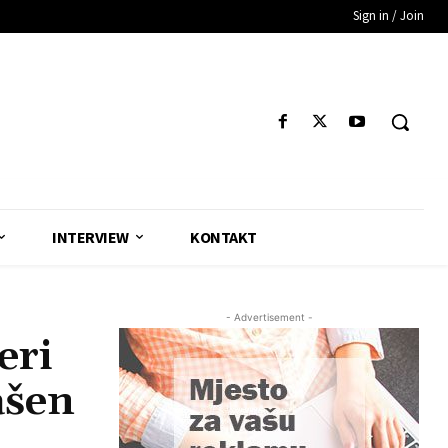
Sign in / Join
INTERVIEW
KONTAKT
- Advertisement -
eri
ašen