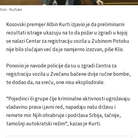
foto: YouTube
Kosovski premijer Albin Kurti izjavio je da preliminarni
rezultati istrage ukazuju na to da požar u zgradi u kojoj
se nalazi Centar za registraciju vozila u Zubinom Potoku
nije bilo slučajan već da je namjerno izazvan, piše Klix.
Ponovio je navode policije da su u zgradi Centra za
registraciju vozila u Zvečanu bačene dvije ručne bombe,
te dodao da, na sreću, one nisu eksplodirale.
“Pojedinci ili grupe čije kriminalne aktivnosti ugrožavaju
vladavinu prava i javni red, napadaju našu državu i
remete mir. Njih ohrabruje i podržava Srbija, tačnije,
tamošnji autokratski režim“, kazao je Kurti.