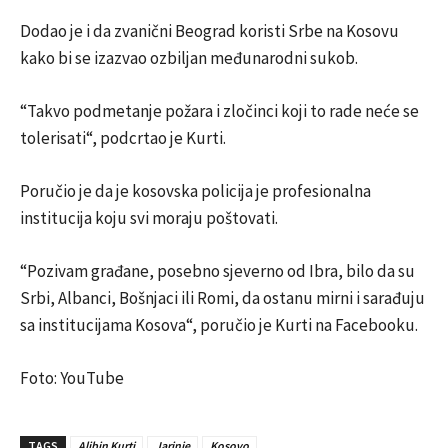
Dodao je i da zvanični Beograd koristi Srbe na Kosovu
kako bi se izazvao ozbiljan međunarodni sukob.
“Takvo podmetanje požara i zločinci koji to rade neće se
tolerisati“, podcrtao je Kurti.
Poručio je da je kosovska policija je profesionalna
institucija koju svi moraju poštovati.
“Pozivam građane, posebno sjeverno od Ibra, bilo da su
Srbi, Albanci, Bošnjaci ili Romi, da ostanu mirni i sarađuju
sa institucijama Kosova“, poručio je Kurti na Facebooku.
Foto: YouTube
TAGS
Aljbin Kurti
Jarinje
Kosovo