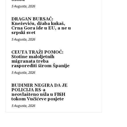
5 Augusta, 2026
DRAGAN BURSAĆ:
Kneževiću, džaba kukaš,
Crna Gora ide u EU, a ne u
srpski svet
5 Augusta, 2026
CEUTA TRAŽI POMOĆ:
Stotine maloljetnih
migranata treba
rasporediti širom Španije
5 Augusta, 2026
BUDIMIR NEGIRA DA JE
POLICIJA RS-a
neovlašteno ušla u FBiH
tokom Vučićeve posjete
5 Augusta, 2026