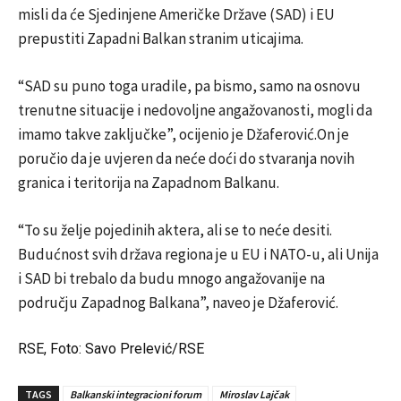
misli da će Sjedinjene Američke Države (SAD) i EU
prepustiti Zapadni Balkan stranim uticajima.
“SAD su puno toga uradile, pa bismo, samo na osnovu
trenutne situacije i nedovoljne angažovanosti, mogli da
imamo takve zaključke”, ocijenio je Džaferović.On je
poručio da je uvjeren da neće doći do stvaranja novih
granica i teritorija na Zapadnom Balkanu.
“To su želje pojedinih aktera, ali se to neće desiti.
Budućnost svih država regiona je u EU i NATO-u, ali Unija
i SAD bi trebalo da budu mnogo angažovanije na
području Zapadnog Balkana”, naveo je Džaferović.
RSE, Foto: Savo Prelević/RSE
TAGS
Balkanski integracioni forum
Miroslav Lajčak