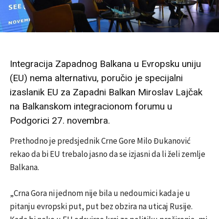
Integracija Zapadnog Balkana u Evropsku uniju
(EU) nema alternativu, poručio je specijalni
izaslanik EU za Zapadni Balkan Miroslav Lajčak
na Balkanskom integracionom forumu u
Podgorici 27. novembra.
Prethodno je predsjednik Crne Gore Milo Đukanović
rekao da bi EU trebalo jasno da se izjasni da li želi zemlje
Balkana.
„Crna Gora ni jednom nije bila u nedoumici kada je u
pitanju evropski put, put bez obzira na uticaj Rusije.