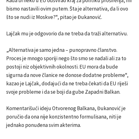
Kada bi neko u EU odsvirao kraj za politiku proširenja, mi
bismo nastavili ovim putem. Šta je alternativa, da li ovo
što se nudi iz Moskve?“, pitao je Đukanović.
Lajčak mu je odgovorio da ne treba da traži alternativu.
„Alternativa je samo jedna – punopravno članstvo.
Proces je mnogo sporiji nego što smo se nadali ali za to
postoji niz objektivnih okolnosti. EU mora da bude
sigurna da nove članice ne donose dodatne probleme“,
kazao je Lajčak, dodajući da ne treba čekati da EU riješi
svoje probleme i da se boji da gube Zapadni Balkan.
Komentarišući ideju Otvorenog Balkana, Đukanović je
poručio da ona nije konzistentno formulisana, niti je
jednako ponuđena svim akterima.