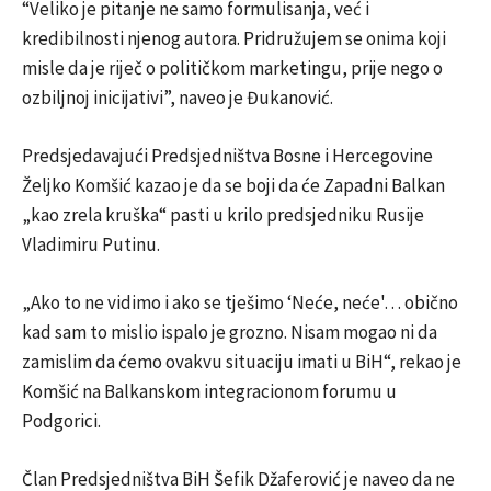
“Veliko je pitanje ne samo formulisanja, već i
kredibilnosti njenog autora. Pridružujem se onima koji
misle da je riječ o političkom marketingu, prije nego o
ozbiljnoj inicijativi”, naveo je Đukanović.
Predsjedavajući Predsjedništva Bosne i Hercegovine
Željko Komšić kazao je da se boji da će Zapadni Balkan
„kao zrela kruška“ pasti u krilo predsjedniku Rusije
Vladimiru Putinu.
„Ako to ne vidimo i ako se tješimo ‘Neće, neće'… obično
kad sam to mislio ispalo je grozno. Nisam mogao ni da
zamislim da ćemo ovakvu situaciju imati u BiH“, rekao je
Komšić na Balkanskom integracionom forumu u
Podgorici.
Član Predsjedništva BiH Šefik Džaferović je naveo da ne