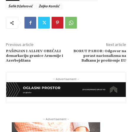
Šefik Džaferović
Željko Komšić
Previous article
Next article
PAŠINJAN I ALIJEV OBEĆALI
BORUT PAHOR: Odgovor na
demarkaciju granice Armenije i
porast nacionalizma na
Azerbejdžana
Balkanu je proširenje EU
- Advertisement -
- Advertisement -