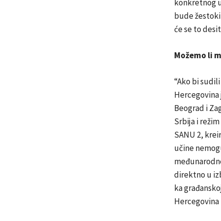
konkretnog ul
bude žestoki
će se to desit
Možemo li m
“Ako bi sudil
Hercegovina j
Beograd i Zag
Srbija i režim
SANU 2, krei
učine nemogu
međunarodnoj
direktno u i
ka građanskoj
Hercegovina b