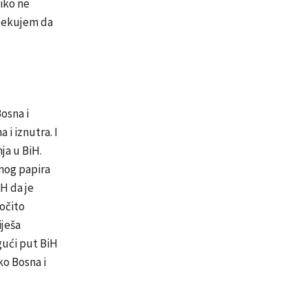
iko ne
očekujem da
osna i
 i iznutra. I
ja u BiH.
enog papira
iH da je
očito
iješa
gući put BiH
o Bosna i