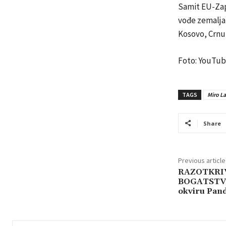
Samit EU-Zapa
vođe zemalja 
Kosovo, Crnu 
Foto: YouTu
TAGS
Miro La
Share
Previous article
RAZOTKRI
BOGATSTVO
okviru Pand