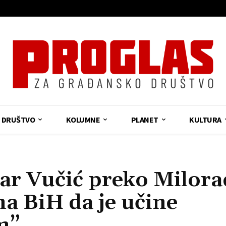
DRUŠTVO
KOLUMNE
PLANET
KULTURA
r Vučić preko Milora
na BiH da je učine
m”