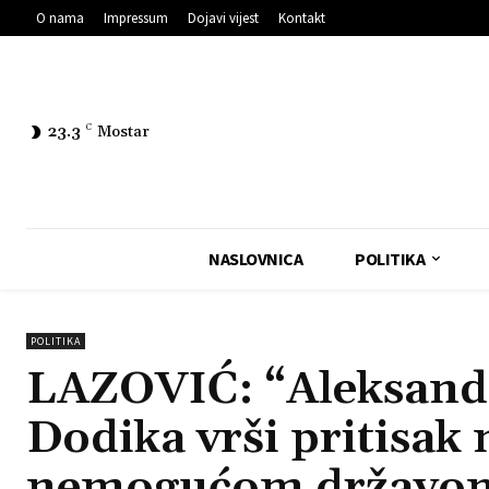
O nama
Impressum
Dojavi vijest
Kontakt
23.3
C
Mostar
NASLOVNICA
POLITIKA
POLITIKA
LAZOVIĆ: “Aleksanda
Dodika vrši pritisak 
nemogućom državo