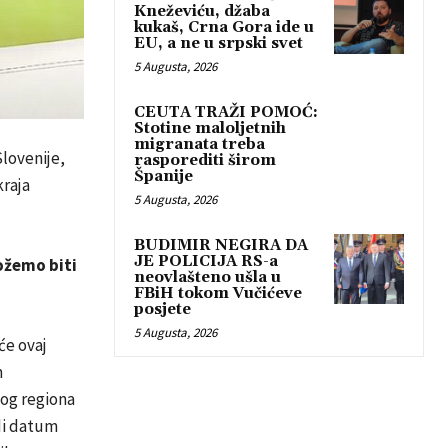
Kneževiću, džaba
kukaš, Crna Gora ide u
EU, a ne u srpski svet
5 Augusta, 2026
CEUTA TRAŽI POMOĆ:
Stotine maloljetnih
migranata treba
Slovenije,
rasporediti širom
Španije
kraja
5 Augusta, 2026
BUDIMIR NEGIRA DA
JE POLICIJA RS-a
možemo biti
neovlašteno ušla u
FBiH tokom Vučićeve
posjete
5 Augusta, 2026
će ovaj
m
og regiona
edi datum