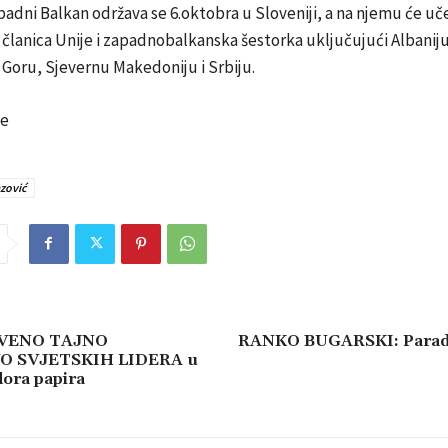
dni Balkan održava se 6.oktobra u Sloveniji, a na njemu će uč
članica Unije i zapadnobalkanska šestorka uključujući Albaniju
Goru, Sjevernu Makedoniju i Srbiju.
be
zović
VENO TAJNO
RANKO BUGARSKI: Paradn
 SVJETSKIH LIDERA u
ora papira