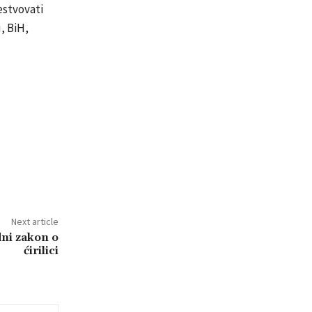
estvovati
, BiH,
Next article
i zakon o
ćirilici