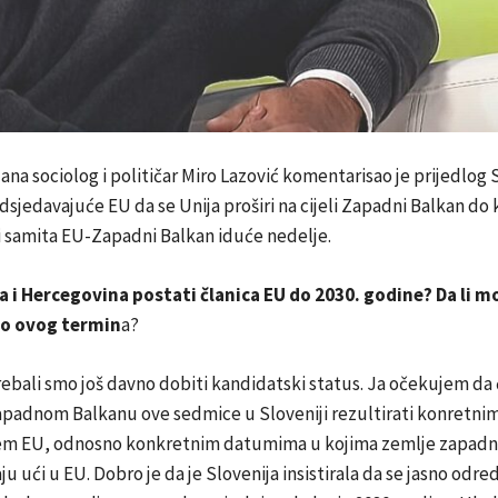
na sociolog i političar Miro Lazović komentarisao je prijedlog 
sjedavajuće EU da se Unija proširi na cijeli Zapadni Balkan do 
i samita EU-Zapadni Balkan iduće nedelje.
a i Hercegovina postati članica EU do 2030. godine? Da li 
do ovog termin
a?
trebali smo još davno dobiti kandidatski status. Ja očekujem da 
apadnom Balkanu ove sedmice u Sloveniji rezultirati konretni
em EU, odnosno konkretnim datumima u kojima zemlje zapadn
aju ući u EU. Dobro je da je Slovenija insistirala da se jasno odr