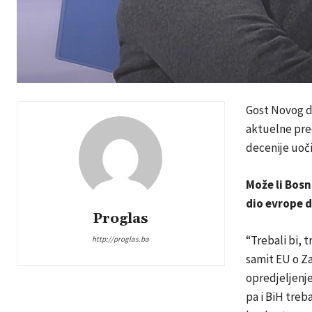
Gost Novog da
aktuelne pred
decenije uoč
Može li Bosn
dio evrope 
Proglas
“Trebali bi, 
http://proglas.ba
samit EU o Z
opredjeljenj
pa i BiH treb