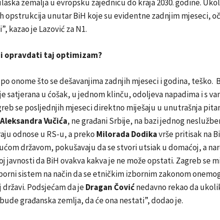
aska zemalja u evropsku zajednicu do kraja 2030. godine. Ukol
h opstrukcija unutar BiH koje su evidentne zadnjim mjeseci, 
i”, kazao je Lazović za N1.
i opravdati taj optimizam?
i po onome što se dešavanjima zadnjih mjeseci i godina, teško. B
e satjerana u ćošak, u jednom klinču, odoljeva napadima i s vana
reb se posljednjih mjeseci direktno miješaju u unutrašnja pitan
Aleksandra Vučića
, ne građani Srbije, na bazi jednog neslužb
raju odnose u RS-u, a preko
Milorada Dodika
vrše pritisak na B
ćom državom, pokušavaju da se stvori utsiak u domaćoj, a nar
 javnosti da BiH ovakva kakva je ne može opstati. Zagreb se m
zborni sistem na način da se etničkim izbornim zakonom onemo
 državi. Podsjećam da je
Dragan Čović
nedavno rekao da ukolik
ude građanska zemlja, da će ona nestati”, dodao je.