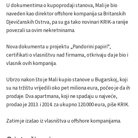
U dokumentima o kupoprodaji stanova, Mali je bio
naveden kao direktor offshore kompanija sa Britanskih
Djevičanskih Ostrva, pa su ga tako novinari KRIK-a ranije
povezali sa ovim nekretninama.
Nova dokumenta u projektu „Pandorini papiri“,
certifikati o vlasništvu nad firmama, otkrivaju da je bio i
vlasnik ovih kompanija.
Ubrzo nakon što je Mali kupio stanove u Bugarskoj, koji
su na tržištu vrijedili oko pet miliona eura, počeo je da ih
prodaje. Dva apartmana, koji ne spadaju u najveće,
prodao je 2013. i 2014. za ukupno 120.000 eura, piše KRIK.
Zatim je izašao iz vlasništva u offshore kompanijama.