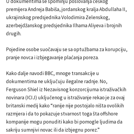
U dokumentima se spominju poslovanja češkog
premijera Andreja Babiša, jordanskog kralja Abdullaha II,
ukrajinskog predsjednika Volodimira Zelenskog,
azerbejdžanskog predsjednika Ilhama Aliyeva i brojnih
drugih.
Pojedine osobe suočavaju se sa optužbama za korupciju,
pranje novca i izbjegavanje plaćanja poreza.
Kako dalje navodi BBC, mnoge transakcije u
dokumentima ne uključuju ilegalne radnje. No,
Ferguson Shiel iz Nezavisnog konzorcijuma istraživačkih
novinara (ICIJ) uključenog u istraživanje rekao je za ovaj
britanski medij kako “ranije nije postojalo ništa ovolikih
razmjera i da to pokazuje stvarnost toga šta offshore
kompanije mogu ponuditi kako bi pomogle ljudima da
sakriju sumnjivi novac ili da izbjegnu porez.”