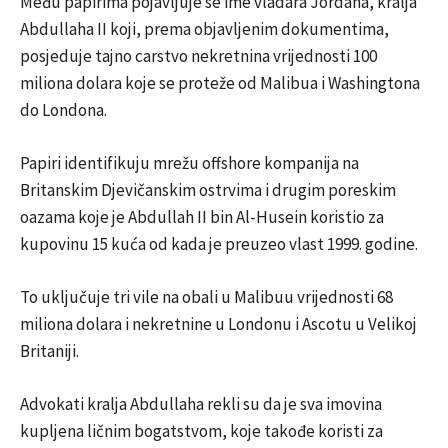
Među papirima pojavljuje se ime vladara Jordana, kralja
Abdullaha II koji, prema objavljenim dokumentima,
posjeduje tajno carstvo nekretnina vrijednosti 100
miliona dolara koje se proteže od Malibua i Washingtona
do Londona.
Papiri identifikuju mrežu offshore kompanija na
Britanskim Djevičanskim ostrvima i drugim poreskim
oazama koje je Abdullah II bin Al-Husein koristio za
kupovinu 15 kuća od kada je preuzeo vlast 1999. godine.
To uključuje tri vile na obali u Malibuu vrijednosti 68
miliona dolara i nekretnine u Londonu i Ascotu u Velikoj
Britaniji.
Advokati kralja Abdullaha rekli su da je sva imovina
kupljena ličnim bogatstvom, koje takođe koristi za