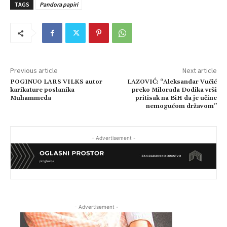
TAGS
Pandora papiri
Previous article
Next article
POGINUO LARS VILKS autor
LAZOVIĆ: “Aleksandar Vučić
karikature poslanika
preko Milorada Dodika vrši
Muhammeda
pritisak na BiH da je učine
nemogućom državom”
- Advertisement -
- Advertisement -