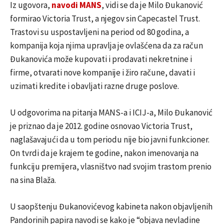
Iz ugovora,
navodi MANS
, vidi se da je Milo Đukanović
formirao Victoria Trust, a njegov sin
Capecastel Trust.
Trastovi su uspostavljeni na period od 80 godina, a
kompanija koja njima upravlja je ovlašćena da za račun
Đukanovića može kupovati i prodavati nekretnine i
firme, otvarati nove kompanije i žiro račune, davati i
uzimati kredite i obavljati razne druge poslove.
U odgovorima na pitanja MANS-a i ICIJ-a, Milo Đukanović
je priznao da je 2012. godine osnovao Victoria Trust,
naglašavajući da u tom periodu nije bio javni funkcioner.
On tvrdi da je krajem te godine, nakon imenovanja na
funkciju premijera, vlasništvo nad svojim trastom prenio
na sina Blaža.
U saopštenju Đukanovićevog kabineta nakon objavljenih
Pandorinih papira navodi se kako je “objava nevladine