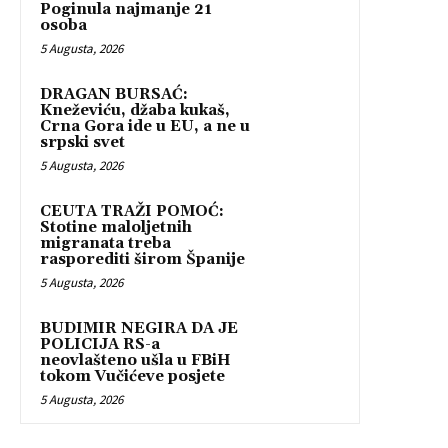
Poginula najmanje 21
osoba
5 Augusta, 2026
DRAGAN BURSAĆ:
Kneževiću, džaba kukaš,
Crna Gora ide u EU, a ne u
srpski svet
5 Augusta, 2026
CEUTA TRAŽI POMOĆ:
Stotine maloljetnih
migranata treba
rasporediti širom Španije
5 Augusta, 2026
BUDIMIR NEGIRA DA JE
POLICIJA RS-a
neovlašteno ušla u FBiH
tokom Vučićeve posjete
5 Augusta, 2026