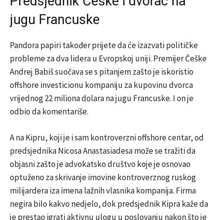
Predsjednik Češke i dvorac na
jugu Francuske
Pandora papiri također prijete da će izazvati političke
probleme za dva lidera u Evropskoj uniji. Premijer Češke
Andrej Babiš suočava se s pitanjem zašto je iskoristio
offshore investicionu kompaniju za kupovinu dvorca
vrijednog 22 miliona dolara na jugu Francuske. I on je
odbio da komentariše.
A na Kipru, koji je i sam kontroverzni offshore centar, od
predsjednika Nicosa Anastasiadesa može se tražiti da
objasni zašto je advokatsko društvo koje je osnovao
optuženo za skrivanje imovine kontroverznog ruskog
milijardera iza imena lažnih vlasnika kompanija. Firma
negira bilo kakvo nedjelo, dok predsjednik Kipra kaže da
je prestao igrati aktivnu ulogu u poslovanju nakon što je