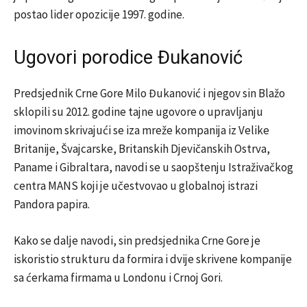
postao lider opozicije 1997. godine.
Ugovori porodice Đukanović
Predsjednik Crne Gore Milo Đukanović i njegov sin Blažo
sklopili su 2012. godine tajne ugovore o upravljanju
imovinom skrivajući se iza mreže kompanija iz Velike
Britanije, Švajcarske, Britanskih Djevičanskih Ostrva,
Paname i Gibraltara, navodi se u saopštenju Istraživačkog
centra MANS koji je učestvovao u globalnoj istrazi
Pandora papira.
Kako se dalje navodi, sin predsjednika Crne Gore je
iskoristio strukturu da formira i dvije skrivene kompanije
sa ćerkama firmama u Londonu i Crnoj Gori.