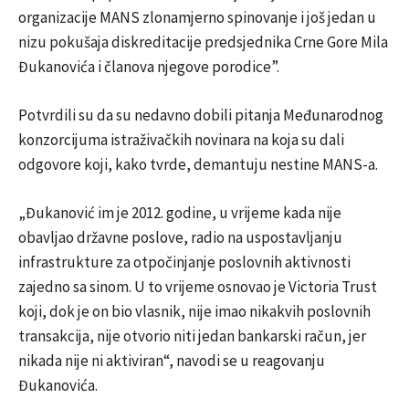
organizacije MANS zlonamjerno spinovanje i još jedan u
nizu pokušaja diskreditacije predsjednika Crne Gore Mila
Đukanovića i članova njegove porodice”.
Potvrdili su da su nedavno dobili pitanja Međunarodnog
konzorcijuma istraživačkih novinara na koja su dali
odgovore koji, kako tvrde, demantuju nestine MANS-a.
„Đukanović im je 2012. godine, u vrijeme kada nije
obavljao državne poslove, radio na uspostavljanju
infrastrukture za otpočinjanje poslovnih aktivnosti
zajedno sa sinom. U to vrijeme osnovao je Victoria Trust
koji, dok je on bio vlasnik, nije imao nikakvih poslovnih
transakcija, nije otvorio niti jedan bankarski račun, jer
nikada nije ni aktiviran“, navodi se u reagovanju
Đukanovića.