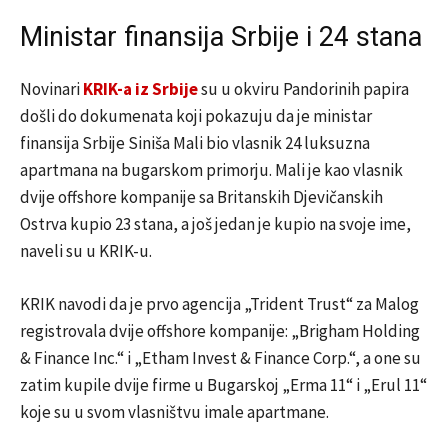
Ministar finansija Srbije i 24 stana
Novinari
KRIK-a iz Srbije
su u okviru Pandorinih papira
došli do dokumenata koji pokazuju da je ministar
finansija Srbije Siniša Mali bio vlasnik 24 luksuzna
apartmana na bugarskom primorju. Mali je kao vlasnik
dvije offshore kompanije sa Britanskih Djevičanskih
Ostrva kupio 23 stana, a još jedan je kupio na svoje ime,
naveli su u KRIK-u.
KRIK navodi da je prvo agencija „Trident Trust“ za Malog
registrovala dvije offshore kompanije: „Brigham Holding
& Finance Inc.“ i „Etham Invest & Finance Corp.“, a one su
zatim kupile dvije firme u Bugarskoj „Erma 11“ i „Erul 11“
koje su u svom vlasništvu imale apartmane.