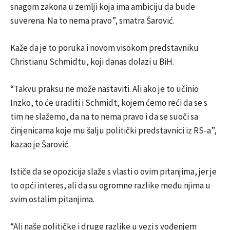
snagom zakona u zemlji koja ima ambiciju da bude
suverena. Na to nema pravo”, smatra Šarović.
Kaže da je to poruka i novom visokom predstavniku
Christianu Schmidtu, koji danas dolazi u BiH.
“Takvu praksu ne može nastaviti. Ali ako je to učinio
Inzko, to će uraditi i Schmidt, kojem ćemo reći da se s
tim ne slažemo, da na to nema pravo i da se suoči sa
činjenicama koje mu šalju politički predstavnici iz RS-a”,
kazao je Šarović.
Ističe da se opozicija slaže s vlasti o ovim pitanjima, jer je
to opći interes, ali da su ogromne razlike među njima u
svim ostalim pitanjima.
“Ali naše političke i druge razlike u vezi s vođenjem