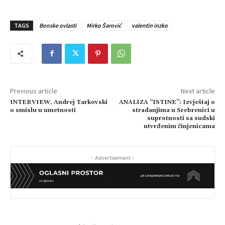
TAGS
Bonske ovlasti
Mirko Šarović
valentin inzko
Previous article
Next article
INTERVIEW, Andrej Tarkovski
ANALIZA “ISTINE”: Izvještaj o
o smislu u umetnosti
stradanjima u Srebrenici u
suprotnosti sa sudski
utvrđenim činjenicama
- Advertisement -