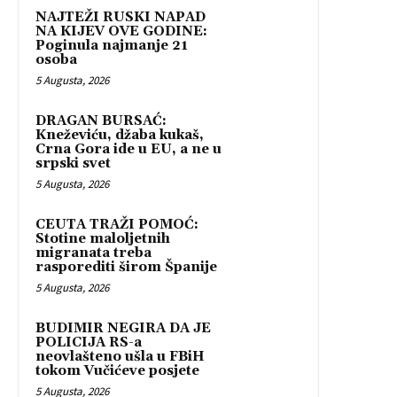
NAJTEŽI RUSKI NAPAD
NA KIJEV OVE GODINE:
Poginula najmanje 21
osoba
5 Augusta, 2026
DRAGAN BURSAĆ:
Kneževiću, džaba kukaš,
Crna Gora ide u EU, a ne u
srpski svet
5 Augusta, 2026
CEUTA TRAŽI POMOĆ:
Stotine maloljetnih
migranata treba
rasporediti širom Španije
5 Augusta, 2026
BUDIMIR NEGIRA DA JE
POLICIJA RS-a
neovlašteno ušla u FBiH
tokom Vučićeve posjete
5 Augusta, 2026