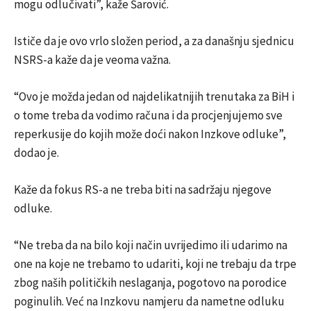
mogu odlučivati”, kaže Šarović.
Ističe da je ovo vrlo složen period, a za današnju sjednicu
NSRS-a kaže da je veoma važna.
“Ovo je možda jedan od najdelikatnijih trenutaka za BiH i
o tome treba da vodimo računa i da procjenjujemo sve
reperkusije do kojih može doći nakon Inzkove odluke”,
dodao je.
Kaže da fokus RS-a ne treba biti na sadržaju njegove
odluke.
“Ne treba da na bilo koji način uvrijedimo ili udarimo na
one na koje ne trebamo to udariti, koji ne trebaju da trpe
zbog naših političkih neslaganja, pogotovo na porodice
poginulih. Već na Inzkovu namjeru da nametne odluku