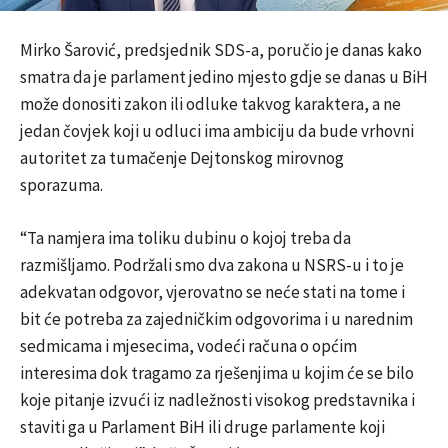
Mirko Šarović, predsjednik SDS-a, poručio je danas kako
smatra da je parlament jedino mjesto gdje se danas u BiH
može donositi zakon ili odluke takvog karaktera, a ne
jedan čovjek koji u odluci ima ambiciju da bude vrhovni
autoritet za tumačenje Dejtonskog mirovnog
sporazuma.
“Ta namjera ima toliku dubinu o kojoj treba da
razmišljamo. Podržali smo dva zakona u NSRS-u i to je
adekvatan odgovor, vjerovatno se neće stati na tome i
bit će potreba za zajedničkim odgovorima i u narednim
sedmicama i mjesecima, vodeći računa o općim
interesima dok tragamo za rješenjima u kojim će se bilo
koje pitanje izvući iz nadležnosti visokog predstavnika i
staviti ga u Parlament BiH ili druge parlamente koji