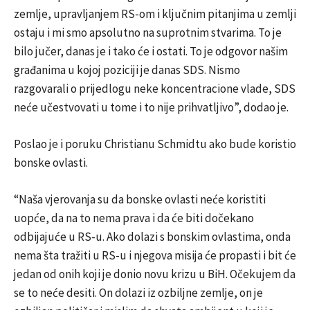
zemlje, upravljanjem RS-om i ključnim pitanjima u zemlji
ostaju i mi smo apsolutno na suprotnim stvarima. To je
bilo jučer, danas je i tako će i ostati. To je odgovor našim
građanima u kojoj poziciji je danas SDS. Nismo
razgovarali o prijedlogu neke koncentracione vlade, SDS
neće učestvovati u tome i to nije prihvatljivo”, dodao je.
Poslao je i poruku Christianu Schmidtu ako bude koristio
bonske ovlasti.
“Naša vjerovanja su da bonske ovlasti neće koristiti
uopće, da na to nema prava i da će biti dočekano
odbijajuće u RS-u. Ako dolazi s bonskim ovlastima, onda
nema šta tražiti u RS-u i njegova misija će propasti i bit će
jedan od onih koji je donio novu krizu u BiH. Očekujem da
se to neće desiti. On dolazi iz ozbiljne zemlje, on je