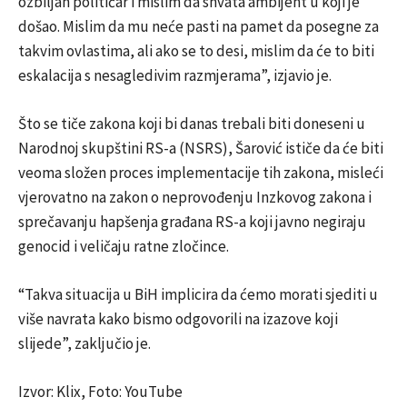
ozbiljan političar i mislim da shvata ambijent u koji je
došao. Mislim da mu neće pasti na pamet da posegne za
takvim ovlastima, ali ako se to desi, mislim da će to biti
eskalacija s nesagledivim razmjerama”, izjavio je.
Što se tiče zakona koji bi danas trebali biti doneseni u
Narodnoj skupštini RS-a (NSRS), Šarović ističe da će biti
veoma složen proces implementacije tih zakona, misleći
vjerovatno na zakon o neprovođenju Inzkovog zakona i
sprečavanju hapšenja građana RS-a koji javno negiraju
genocid i veličaju ratne zločince.
“Takva situacija u BiH implicira da ćemo morati sjediti u
više navrata kako bismo odgovorili na izazove koji
slijede”, zaključio je.
Izvor: Klix, Foto: YouTube