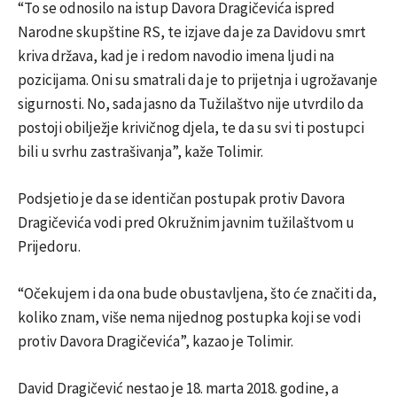
“To se odnosilo na istup Davora Dragičevića ispred
Narodne skupštine RS, te izjave da je za Davidovu smrt
kriva država, kad je i redom navodio imena ljudi na
pozicijama. Oni su smatrali da je to prijetnja i ugrožavanje
sigurnosti. No, sada jasno da Tužilaštvo nije utvrdilo da
postoji obilježje krivičnog djela, te da su svi ti postupci
bili u svrhu zastrašivanja”, kaže Tolimir.
Podsjetio je da se identičan postupak protiv Davora
Dragičevića vodi pred Okružnim javnim tužilaštvom u
Prijedoru.
“Očekujem i da ona bude obustavljena, što će značiti da,
koliko znam, više nema nijednog postupka koji se vodi
protiv Davora Dragičevića”, kazao je Tolimir.
David Dragičević nestao je 18. marta 2018. godine, a