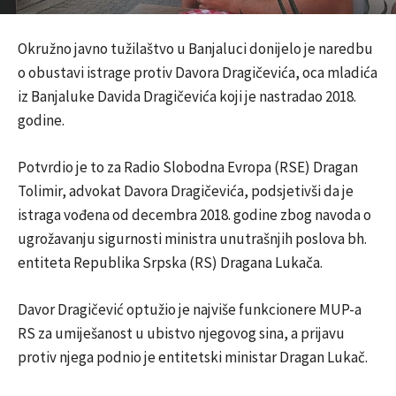
Okružno javno tužilaštvo u Banjaluci donijelo je naredbu
o obustavi istrage protiv Davora Dragičevića, oca mladića
iz Banjaluke Davida Dragičevića koji je nastradao 2018.
godine.
Potvrdio je to za Radio Slobodna Evropa (RSE) Dragan
Tolimir, advokat Davora Dragičevića, podsjetivši da je
istraga vođena od decembra 2018. godine zbog navoda o
ugrožavanju sigurnosti ministra unutrašnjih poslova bh.
entiteta Republika Srpska (RS) Dragana Lukača.
Davor Dragičević optužio je najviše funkcionere MUP-a
RS za umiješanost u ubistvo njegovog sina, a prijavu
protiv njega podnio je entitetski ministar Dragan Lukač.