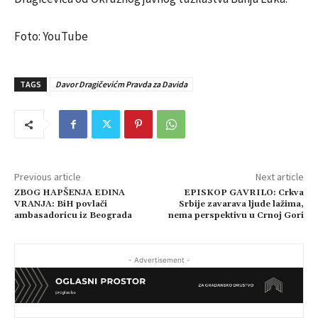
Foto: YouTube
TAGS
Davor Dragičevićm Pravda za Davida
Previous article
Next article
ZBOG HAPŠENJA EDINA
EPISKOP GAVRILO: Crkva
VRANJA: BiH povlači
Srbije zavarava ljude lažima,
ambasadoricu iz Beograda
nema perspektivu u Crnoj Gori
- Advertisement -