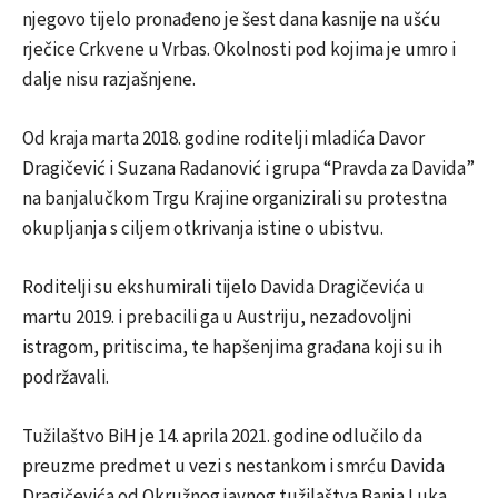
njegovo tijelo pronađeno je šest dana kasnije na ušću
rječice Crkvene u Vrbas. Okolnosti pod kojima je umro i
dalje nisu razjašnjene.
Od kraja marta 2018. godine roditelji mladića Davor
Dragičević i Suzana Radanović i grupa “Pravda za Davida”
na banjalučkom Trgu Krajine organizirali su protestna
okupljanja s ciljem otkrivanja istine o ubistvu.
Roditelji su ekshumirali tijelo Davida Dragičevića u
martu 2019. i prebacili ga u Austriju, nezadovoljni
istragom, pritiscima, te hapšenjima građana koji su ih
podržavali.
Tužilaštvo BiH je 14. aprila 2021. godine odlučilo da
preuzme predmet u vezi s nestankom i smrću Davida
Dragičevića od Okružnog javnog tužilaštva Banja Luka.