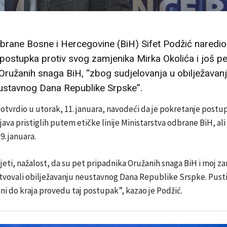
brane Bosne i Hercegovine (BiH) Sifet Podžić naredio
postupka protiv svog zamjenika Mirka Okolića i još pe
Oružanih snaga BiH, “zbog sudjelovanja u obilježavanj
eustavnog Dana Republike Srpske”.
potvrdio u utorak, 11. januara, navodeći da je pokretanje postu
java pristiglih putem etičke linije Ministarstva odbrane BiH, ali
9. januara.
jeti, nažalost, da su pet pripadnika Oružanih snaga BiH i moj z
stvovali obilježavanju neustavnog Dana Republike Srspke. Pust
ni do kraja provedu taj postupak”, kazao je Podžić.