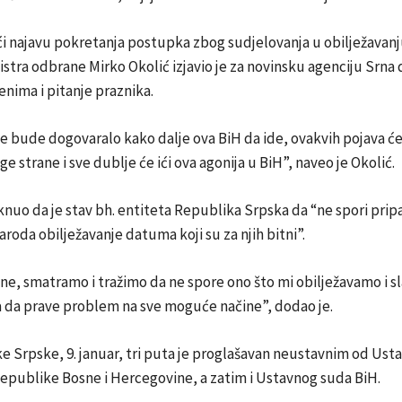
 najavu pokretanja postupka zbog sudjelovanja u obilježavanju
stra odbrane Mirko Okolić izjavio je za novinsku agenciju Srna 
nima i pitanje praznika.
e bude dogovaralo kako dalje ova BiH da ide, ovakvih pojava će b
ge strane i sve dublje će ići ova agonija u BiH”, naveo je Okolić.
aknuo da je stav bh. entiteta Republika Srpska da “ne spori pri
roda obilježavanje datuma koji su za njih bitni”.
ne, smatramo i tražimo da ne spore ono što mi obilježavamo i sl
a da prave problem na sve moguće načine”, dodao je.
 Srpske, 9. januar, tri puta je proglašavan neustavnim od Ust
epublike Bosne i Hercegovine, a zatim i Ustavnog suda BiH.