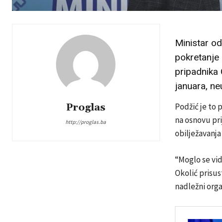
Ministar od
pokretanje 
pripadnika 
januara, n
Proglas
Podžić je to 
na osnovu pri
http://proglas.ba
obilježavanja 
“Moglo se vid
Okolić prisu
nadležni orga