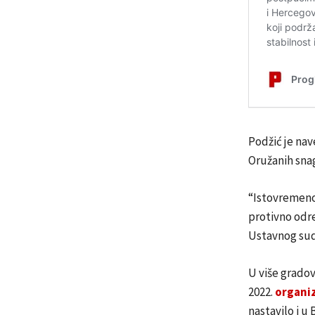
Podžić je nav
Oružanih sna
“Istovremeno
protivno odr
Ustavnog suda
U više gradov
2022.
organiz
nastavilo i u 