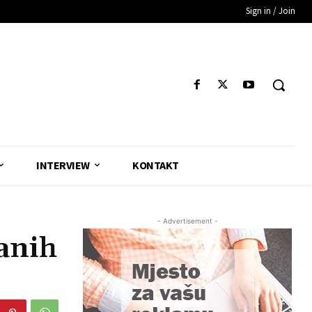
Sign in / Join
INTERVIEW
KONTAKT
- Advertisement -
anih