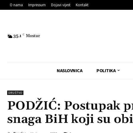
O nama
Impressum
Dojavi vijest
Kontakt
35.1
C
Mostar
NASLOVNICA
POLITIKA
DRUŠTVO
PODŽIĆ: Postupak pr
snaga BiH koji su obi