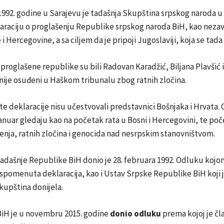
992. godine u Sarajevu je tadašnja Skupština srpskog naroda u
araciju o proglašenju Republike srpskog naroda BiH, kao nezav
i Hercegovine, a sa ciljem da je pripoji Jugoslaviji, koja se tada
roglašene republike su bili Radovan Karadžić, Biljana Plavšić 
snije osuđeni u Haškom tribunalu zbog ratnih zločina.
e deklaracije nisu učestvovali predstavnici Bošnjaka i Hrvata. 
januar gledaju kao na početak rata u Bosni i Hercegovini, te po
enja, ratnih zločina i genocida nad nesrpskim stanovništvom.
adašnje Republike BiH donio je 28. februara 1992. Odluku kojo
 spomenuta deklaracija, kao i Ustav Srpske Republike BiH koji 
upština donijela.
BiH je u novembru 2015. godine
donio odluku
prema kojoj je čl