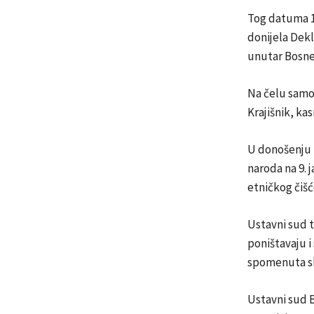
Tog datuma 1
donijela Dekl
unutar Bosne 
Na čelu samop
Krajišnik, ka
U donošenju t
naroda na 9. 
etničkog čišć
Ustavni sud t
poništavaju i
spomenuta sk
Ustavni sud 