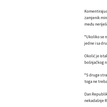
Komentirajući
zamjenik mini
među neriješe
“Ukoliko se n
jedne i sa dru
Okolić je ist
bošnjačkog na
“S druge stra
toga ne treb
Dan Republike
nekadašnje R