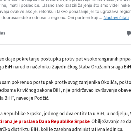
eo da je pokretanje postupka protiv pet visokorangiranih prip
ga BiH naredio načelniku Zajedničkog štaba Oružanih snaga BiH
 sam pokrenuo postupak protiv svog zamjenika Okolića, pošto
edbama Krivičnog zakona BiH, nije pridržavao izvršavanja obav
 BiH”, naveo je Podžić.
a Republike Srpske, jednog od dva entiteta u BiH, u nedjelju, 9
irana je proslava Dana Republike Srpske
.
Obilježavanje se da
Brčko distriktu BiH, koji je zasebna administrativna jedinica.