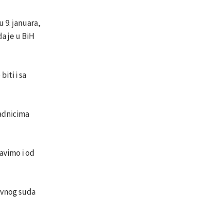
 9. januara,
da je u BiH
iti i sa
padnicima
avimo i od
avnog suda