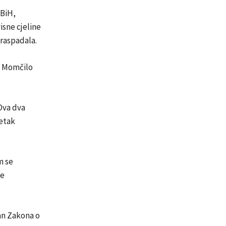
 BiH,
isne cjeline
 raspadala.
i Momčilo
Ova dva
četak
m se
je
an Zakona o