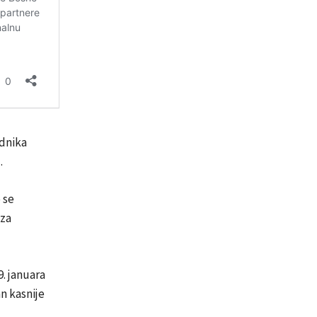
adnika
.
 se
eza
. januara
n kasnije