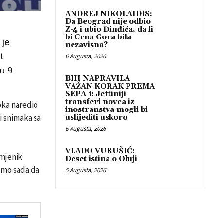
ANDREJ NIKOLAIDIS:
Da Beograd nije odbio
Z-4 i ubio Đinđića, da li
bi Crna Gora bila
 je
nezavisna?
t
6 Augusta, 2026
u 9.
BIH NAPRAVILA
VAŽAN KORAK PREMA
SEPA-i: Jeftiniji
transferi novca iz
pka naredio
inostranstva mogli bi
 i snimaka sa
uslijediti uskoro
6 Augusta, 2026
VLADO VURUŠIĆ:
amjenik
Deset istina o Oluji
imo sada da
5 Augusta, 2026