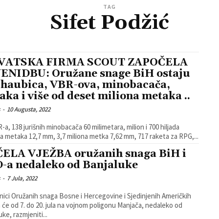
TAG
Sifet Podžić
VATSKA FIRMA SCOUT ZAPOČELA
ENIDBU: Oružane snage BiH ostaju
 haubica, VBR-ova, minobacača,
aka i više od deset miliona metaka ..
s
-
10 Augusta, 2022
R-a, 138 jurišnih minobacača 60 milimetara, milion i 700 hiljada
 metaka 12,7 mm, 3,7 miliona metka 7,62 mm, 717 raketa za RPG,...
ELA VJEŽBA oružanih snaga BiH i
-a nedaleko od Banjaluke
s
-
7 Jula, 2022
nici Oružanih snaga Bosne i Hercegovine i Sjedinjenih Američkih
 će od 7. do 20. jula na vojnom poligonu Manjača, nedaleko od
ke, razmjeniti...