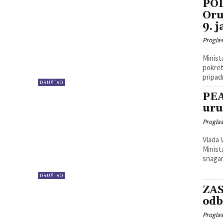
POD
Oru
9. 
Progla
Minist
pokret
pripad
DRUŠTVO
PEA
uru
Progla
Vlada 
Minist
snagam
DRUŠTVO
ZA
odb
Progla