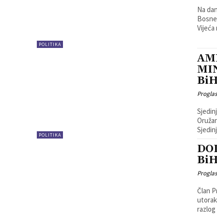
Na dan
Bosne 
Vijeća
POLITIKA
AM
MIN
Bi
Progla
Sjedin
Oružan
Sjedin
POLITIKA
DOD
Bi
Progla
Član P
utorak
razlog