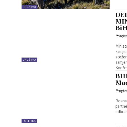
DRUŠTVO
DE
MI
BiH
Progla
Minist
zamjen
stožer
DRUŠTVO
zamjen
Knežev
BIH
Ma
Progla
Bosna 
partne
odbran
POLITIKA