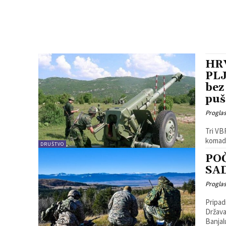
HR
PLJ
bez
puš
Progla
Tri VB
komada
DRUŠTVO
POČ
SAD
Progla
Pripad
Država
Banjalu