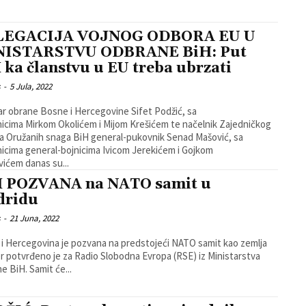
LEGACIJA VOJNOG ODBORA EU U
NISTARSTVU ODBRANE BiH: Put
 ka članstvu u EU treba ubrzati
s
-
5 Jula, 2022
ar obrane Bosne i Hercegovine Sifet Podžić, sa
icima Mirkom Okolićem i Mijom Krešićem te načelnik Zajedničkog
a Oružanih snaga BiH general-pukovnik Senad Mašović, sa
icima general-bojnicima Ivicom Jerekićem i Gojkom
ićem danas su...
 POZVANA na NATO samit u
dridu
s
-
21 Juna, 2022
i Hercegovina je pozvana na predstojeći NATO samit kao zemlja
r potvrđeno je za Radio Slobodna Evropa (RSE) iz Ministarstva
e BiH. Samit će...