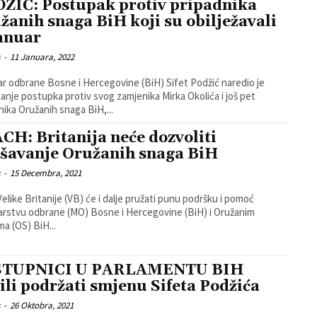
ŽIĆ: Postupak protiv pripadnika
žanih snaga BiH koji su obilježavali
januar
s
-
11 Januara, 2022
ar odbrane Bosne i Hercegovine (BiH) Sifet Podžić naredio je
anje postupka protiv svog zamjenika Mirka Okolića i još pet
nika Oružanih snaga BiH,...
CH: Britanija neće dozvoliti
šavanje Oružanih snaga BiH
s
-
15 Decembra, 2021
Velike Britanije (VB) će i dalje pružati punu podršku i pomoć
arstvu odbrane (MO) Bosne i Hercegovine (BiH) i Oružanim
a (OS) BiH...
STUPNICI U PARLAMENTU BIH
ili podržati smjenu Sifeta Podžića
s
-
26 Oktobra, 2021