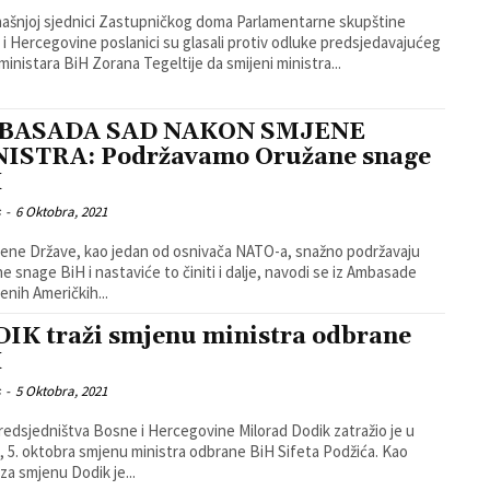
ašnjoj sjednici Zastupničkog doma Parlamentarne skupštine
i Hercegovine poslanici su glasali protiv odluke predsjedavajućeg
 ministara BiH Zorana Tegeltije da smijeni ministra...
BASADA SAD NAKON SMJENE
ISTRA: Podržavamo Oružane snage
H
s
-
6 Oktobra, 2021
jene Države, kao jedan od osnivača NATO-a, snažno podržavaju
e snage BiH i nastaviće to činiti i dalje, navodi se iz Ambasade
jenih Američkih...
IK traži smjenu ministra odbrane
H
s
-
5 Oktobra, 2021
redsjedništva Bosne i Hercegovine Milorad Dodik zatražio je u
, 5. oktobra smjenu ministra odbrane BiH Sifeta Podžića. Kao
 za smjenu Dodik je...