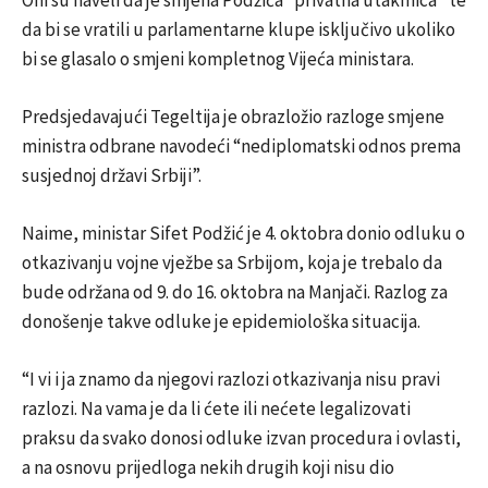
Oni su naveli da je smjena Podžića “privatna utakmica” te
da bi se vratili u parlamentarne klupe isključivo ukoliko
bi se glasalo o smjeni kompletnog Vijeća ministara.
Predsjedavajući Tegeltija je obrazložio razloge smjene
ministra odbrane navodeći “nediplomatski odnos prema
susjednoj državi Srbiji”.
Naime, ministar Sifet Podžić je 4. oktobra donio odluku o
otkazivanju vojne vježbe sa Srbijom, koja je trebalo da
bude održana od 9. do 16. oktobra na Manjači. Razlog za
donošenje takve odluke je epidemiološka situacija.
“I vi i ja znamo da njegovi razlozi otkazivanja nisu pravi
razlozi. Na vama je da li ćete ili nećete legalizovati
praksu da svako donosi odluke izvan procedura i ovlasti,
a na osnovu prijedloga nekih drugih koji nisu dio