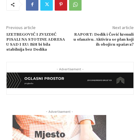
Previous article
Next article
IZETBEGOVIĆ I ZVIZDIĆ
RAPORT: Dodik i Čović krenuli
PISALI NA STOTINE ADRESA
u ofanzivu. Aktivira se plan koji
U SAD I EU: BiH bi bila
ih obojicu spašava?
stabilnija bez Dodika
- Advertisement -
- Advertisement -