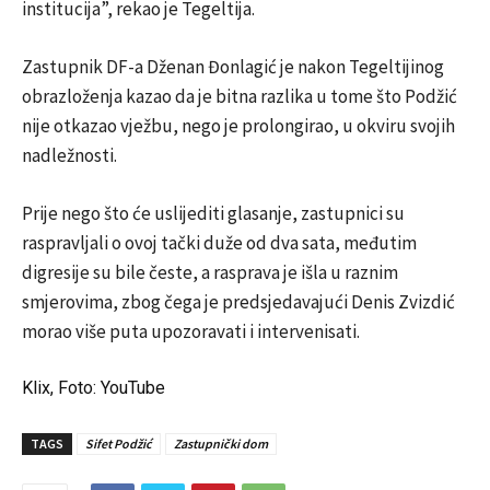
institucija”, rekao je Tegeltija.
Zastupnik DF-a Dženan Đonlagić je nakon Tegeltijinog
obrazloženja kazao da je bitna razlika u tome što Podžić
nije otkazao vježbu, nego je prolongirao, u okviru svojih
nadležnosti.
Prije nego što će uslijediti glasanje, zastupnici su
raspravljali o ovoj tački duže od dva sata, međutim
digresije su bile česte, a rasprava je išla u raznim
smjerovima, zbog čega je predsjedavajući Denis Zvizdić
morao više puta upozoravati i intervenisati.
Klix, Foto: YouTube
TAGS
Sifet Podžić
Zastupnički dom