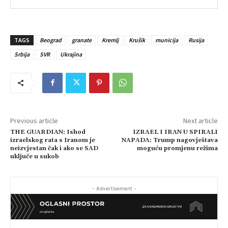
TAGS
Beograd
granate
Kremlj
Krušik
municija
Rusija
Srbija
SVR
Ukrajina
Previous article
Next article
THE GUARDIAN: Ishod
IZRAEL I IRAN U SPIRALI
izraelskog rata s Iranom je
NAPADA: Trump nagovještava
neizvjestan čak i ako se SAD
moguću promjenu režima
uključe u sukob
- Advertisement -