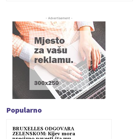
- Advertisement -
Popularno
BRUXELLES ODGOVARA
ZELENSKOM: Kijev mora
precizno navesti šta mu