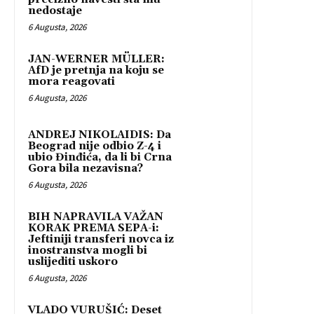
nedostaje
6 Augusta, 2026
JAN-WERNER MÜLLER:
AfD je pretnja na koju se
mora reagovati
6 Augusta, 2026
ANDREJ NIKOLAIDIS: Da
Beograd nije odbio Z-4 i
ubio Đinđića, da li bi Crna
Gora bila nezavisna?
6 Augusta, 2026
BIH NAPRAVILA VAŽAN
KORAK PREMA SEPA-i:
Jeftiniji transferi novca iz
inostranstva mogli bi
uslijediti uskoro
6 Augusta, 2026
VLADO VURUŠIĆ: Deset