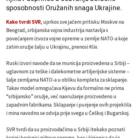
sposobnosti Oružanih snaga Ukrajine.
Kako tvrdi SVR
, uprkos sve jačem pritisku Moskve na
Beograd, srbijanska vojna industrija nastavlja s
povećanjem izvoza vojne opreme u zemlje NATO-a koje
zatim oružje šalju u Ukrajinu, prenosi Klix.
Ruski izvori navode da se municija proizvedena u Srbiji –
uglavnom za teške i dalekometne artiljerijske sisteme –
šalje zemljama NATO-a u obliku kompleta za sklapanje.
Takav model omogućava Kijevu da formalno ne prima
“srbijansko” oružje, već naoružanje proizvedeno u
zapadnim fabrikama. Sklapanje i punjenje ovih projektila
i mina navodno se odvija prije svega u Češkoj i Bugarskoj.
SVR tvrdi da su proizvođačima u Srbiji itekako poznati
krajnji korisnici njihove opreme, kao i činjenica da će