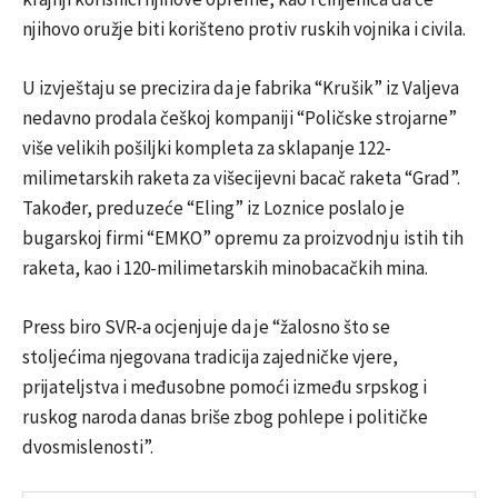
njihovo oružje biti korišteno protiv ruskih vojnika i civila.
U izvještaju se precizira da je fabrika “Krušik” iz Valjeva
nedavno prodala češkoj kompaniji “Poličske strojarne”
više velikih pošiljki kompleta za sklapanje 122-
milimetarskih raketa za višecijevni bacač raketa “Grad”.
Također, preduzeće “Eling” iz Loznice poslalo je
bugarskoj firmi “EMKO” opremu za proizvodnju istih tih
raketa, kao i 120-milimetarskih minobacačkih mina.
Press biro SVR-a ocjenjuje da je “žalosno što se
stoljećima njegovana tradicija zajedničke vjere,
prijateljstva i međusobne pomoći između srpskog i
ruskog naroda danas briše zbog pohlepe i političke
dvosmislenosti”.