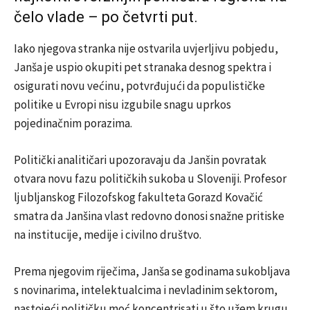
čelo vlade – po četvrti put.
Iako njegova stranka nije ostvarila uvjerljivu pobjedu,
Janša je uspio okupiti pet stranaka desnog spektra i
osigurati novu većinu, potvrđujući da populističke
politike u Evropi nisu izgubile snagu uprkos
pojedinačnim porazima.
Politički analitičari upozoravaju da Janšin povratak
otvara novu fazu političkih sukoba u Sloveniji. Profesor
ljubljanskog Filozofskog fakulteta Gorazd Kovačić
smatra da Janšina vlast redovno donosi snažne pritiske
na institucije, medije i civilno društvo.
Prema njegovim riječima, Janša se godinama sukobljava
s novinarima, intelektualcima i nevladinim sektorom,
nastojeći političku moć koncentrisati u što užem krugu.