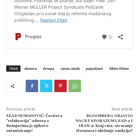
TAGS
desnica
Evropa
Janez Janša
populizam
Viktor Orban
Previous article
Next article
SEAD NUMANOVIĆ: Čovićeva
BLOOMBERG OBJAVIO
“relaksacija” odnosa s
NACRT SPORAZUMA SAD-a I
Bošnjacima je njihovo
IRAN-a: Kraj rata, otvaranje
eutaniziranje!
Hormuza i ukidanje sankcija?