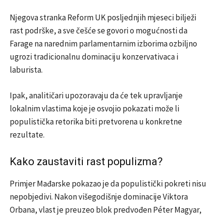
Njegova stranka Reform UK posljednjih mjeseci bilježi
rast podrške, a sve češće se govori o mogućnosti da
Farage na narednim parlamentarnim izborima ozbiljno
ugrozi tradicionalnu dominaciju konzervativaca i
laburista.
Ipak, analitičari upozoravaju da će tek upravljanje
lokalnim vlastima koje je osvojio pokazati može li
populistička retorika biti pretvorena u konkretne
rezultate.
Kako zaustaviti rast populizma?
Primjer Mađarske pokazao je da populistički pokreti nisu
nepobjedivi. Nakon višegodišnje dominacije Viktora
Orbana, vlast je preuzeo blok predvođen Péter Magyar,