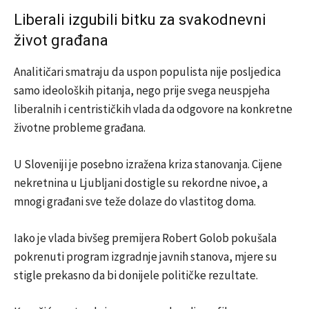
Liberali izgubili bitku za svakodnevni
život građana
Analitičari smatraju da uspon populista nije posljedica
samo ideoloških pitanja, nego prije svega neuspjeha
liberalnih i centrističkih vlada da odgovore na konkretne
životne probleme građana.
U Sloveniji je posebno izražena kriza stanovanja. Cijene
nekretnina u Ljubljani dostigle su rekordne nivoe, a
mnogi građani sve teže dolaze do vlastitog doma.
Iako je vlada bivšeg premijera Robert Golob pokušala
pokrenuti program izgradnje javnih stanova, mjere su
stigle prekasno da bi donijele političke rezultate.