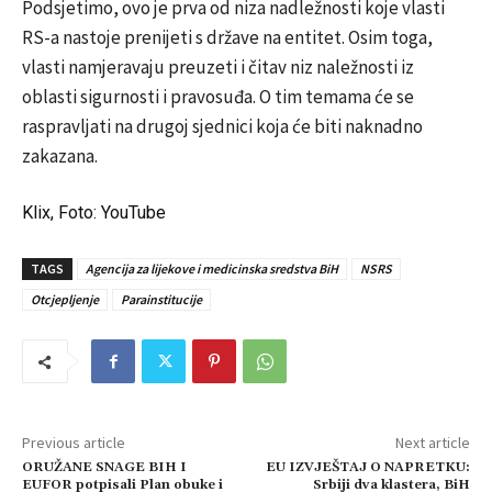
Podsjetimo, ovo je prva od niza nadležnosti koje vlasti
RS-a nastoje prenijeti s države na entitet. Osim toga,
vlasti namjeravaju preuzeti i čitav niz naležnosti iz
oblasti sigurnosti i pravosuđa. O tim temama će se
raspravljati na drugoj sjednici koja će biti naknadno
zakazana.
Klix, Foto: YouTube
TAGS
Agencija za lijekove i medicinska sredstva BiH
NSRS
Otcjepljenje
Parainstitucije
Previous article
Next article
ORUŽANE SNAGE BIH I
EU IZVJEŠTAJ O NAPRETKU:
EUFOR potpisali Plan obuke i
Srbiji dva klastera, BiH