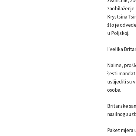
zvaničnik, zb
zaobilaženje 
Krystsina Tsi
što je odvede
u Poljskoj.
I Velika Brita
Naime, prošle
šesti mandat 
uslijedili su
osoba.
Britanske sa
nasilnog suzb
Paket mjera u