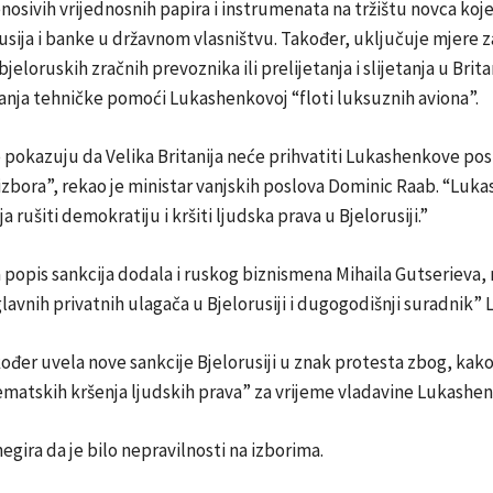
osivih vrijednosnih papira i instrumenata na tržištu novca koje
usija i banke u državnom vlasništvu. Također, uključuje mjere z
jeloruskih zračnih prevoznika ili prelijetanja i slijetanja u Britan
anja tehničke pomoći Lukashenkovoj “floti luksuznih aviona”.
e pokazuju da Velika Britanija neće prihvatiti Lukashenkove po
izbora”, rekao je ministar vanjskih poslova Dominic Raab. “Luk
a rušiti demokratiju i kršiti ljudska prava u Bjelorusiji.”
na popis sankcija dodala i ruskog biznismena Mihaila Gutserieva, 
glavnih privatnih ulagača u Bjelorusiji i dugogodišnji suradnik”
ođer uvela nove sankcije Bjelorusiji u znak protesta zbog, kako 
tematskih kršenja ljudskih prava” za vrijeme vladavine Lukashen
gira da je bilo nepravilnosti na izborima.