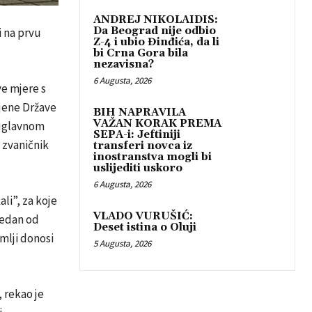
ANDREJ NIKOLAIDIS:
Da Beograd nije odbio
i na prvu
Z-4 i ubio Đinđića, da li
bi Crna Gora bila
nezavisna?
6 Augusta, 2026
e mjere s
jene Države
BIH NAPRAVILA
VAŽAN KORAK PREMA
 uglavnom
SEPA-i: Jeftiniji
 zvaničnik
transferi novca iz
inostranstva mogli bi
uslijediti uskoro
6 Augusta, 2026
li”, za koje
VLADO VURUŠIĆ:
jedan od
Deset istina o Oluji
emlji donosi
5 Augusta, 2026
 rekao je