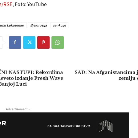
s/RSE
, Foto: YouTube
ndar Lukašenko
Bjelorusija
sankcije
NI NASTUPI: Rekordima
SAD: Na Afganistancima j
deveto izdanje Fresh Wave
zemlju 
Banjoj Luci
- Advertisement -