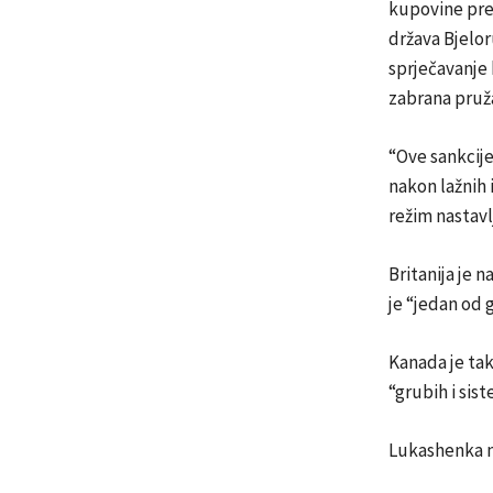
kupovine pren
država Bjelor
sprječavanje b
zabrana pruž
“Ove sankcij
nakon lažnih 
režim nastavlj
Britanija je 
je “jedan od 
Kanada je tak
“grubih i sis
Lukashenka ne