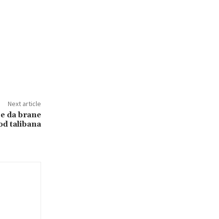
Next article
e da brane
od talibana