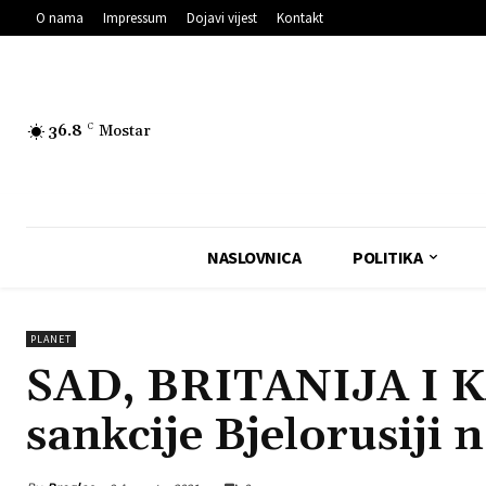
O nama
Impressum
Dojavi vijest
Kontakt
36.8
C
Mostar
NASLOVNICA
POLITIKA
PLANET
SAD, BRITANIJA I 
sankcije Bjelorusiji 