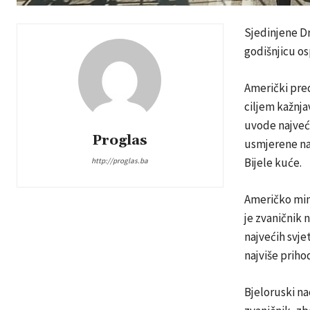
Sjedinjene Dr
godišnjicu os
Američki pre
ciljem kažnj
uvode najveću
Proglas
usmjerene na 
Bijele kuće.
http://proglas.ba
Američko mini
je zvaničnik 
najvećih svjet
najviše priho
Bjeloruski na