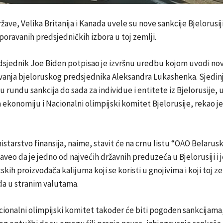
žave, Velika Britanija i Kanada uvele su nove sankcije Bjelorusij
poravanih predsjedničkih izbora u toj zemlji.
dsjednik Joe Biden potpisao je izvršnu uredbu kojom uvodi nov
avanja bjeloruskog predsjednika Aleksandra Lukashenka. Sjedin
 rundu sankcija do sada za individue i entitete iz Bjelorusije,
ekonomiju i Nacionalni olimpijski komitet Bjelorusije, rekao je
starstvo finansija, naime, stavit će na crnu listu “OAO Belaruska
naveo da je jedno od najvećih državnih preduzeća u Bjelorusiji i 
skih proizvođača kalijuma koji se koristi u gnojivima i koji toj z
da u stranim valutama.
cionalni olimpijski komitet također će biti pogođen sankcijama,