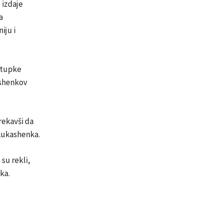
 izdaje
a
iju i
stupke
ashenkov
rekavši da
 Lukashenka.
su rekli,
ka.