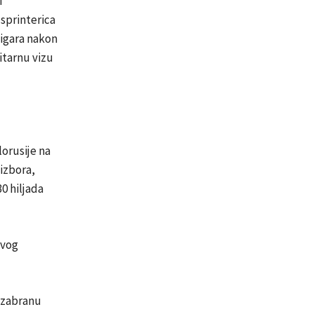
i
 sprinterica
 igara nakon
itarnu vizu
orusije na
izbora,
0 hiljada
ovog
e zabranu