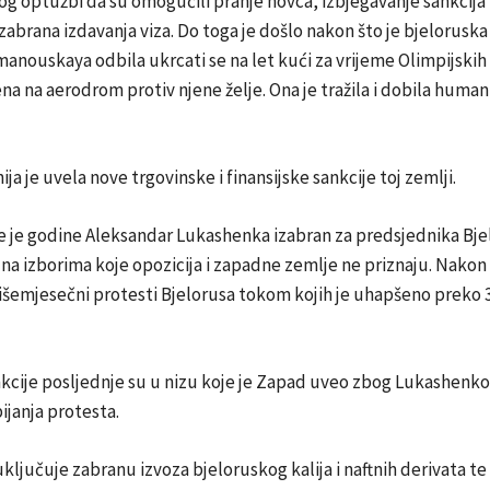
og optužbi da su omogućili pranje novca, izbjegavanje sankcija 
zabrana izdavanja viza. Do toga je došlo nakon što je bjeloruska
manouskaya odbila ukrcati se na let kući za vrijeme Olimpijskih
na na aerodrom protiv njene želje. Ona je tražila i dobila human
nija je uvela nove trgovinske i finansijske sankcije toj zemlji.
 je godine Aleksandar Lukashenka izabran za predsjednika Bjel
na izborima koje opozicija i zapadne zemlje ne priznaju. Nakon 
 višemjesečni protesti Bjelorusa tokom kojih je uhapšeno preko 3
nkcije posljednje su u nizu koje je Zapad uveo zbog Lukashenk
ijanja protesta.
ključuje zabranu izvoza bjeloruskog kalija i naftnih derivata t