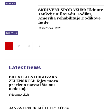
EVROPA
SKRIVENI SPORAZUM: Ukinute
sankcije Miloradu Dodiku,
Amerika rehabilituje Dodikove
ljude
29 Oktobra, 2025
POLITIKA
1
2
3
Latest news
BRUXELLES ODGOVARA
ZELENSKOM: Kijev mora
precizno navesti šta mu
nedostaje
6 Augusta, 2026
JAN-WERNER MÜLLER: AfD je