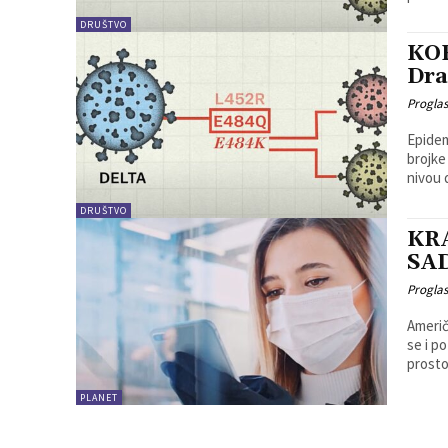
DRUŠTVO
KO
Dra
Progla
Epidem
brojke
nivou 
DRUŠTVO
KRA
SA
Progla
Američ
se i p
prostor
PLANET