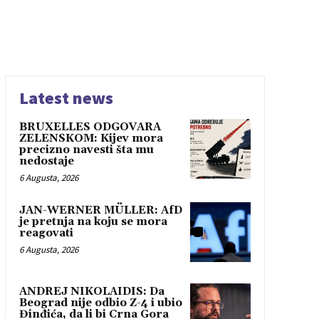
Latest news
BRUXELLES ODGOVARA
ZELENSKOM: Kijev mora
precizno navesti šta mu
nedostaje
6 Augusta, 2026
JAN-WERNER MÜLLER: AfD
je pretnja na koju se mora
reagovati
6 Augusta, 2026
ANDREJ NIKOLAIDIS: Da
Beograd nije odbio Z-4 i ubio
Đinđića, da li bi Crna Gora