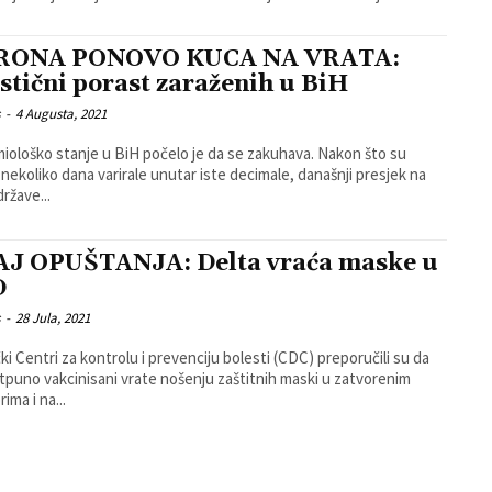
RONA PONOVO KUCA NA VRATA:
stični porast zaraženih u BiH
s
-
4 Augusta, 2021
iološko stanje u BiH počelo je da se zakuhava. Nakon što su
 nekoliko dana varirale unutar iste decimale, današnji presjek na
države...
J OPUŠTANJA: Delta vraća maske u
D
s
-
28 Jula, 2021
ki Centri za kontrolu i prevenciju bolesti (CDC) preporučili su da
otpuno vakcinisani vrate nošenju zaštitnih maski u zatvorenim
ima i na...