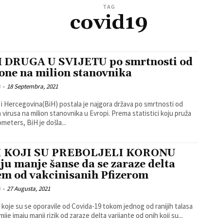
TAG
covid19
 DRUGA U SVIJETU po smrtnosti od
one na milion stanovnika
s
-
18 Septembra, 2021
i Hercegovina(BiH) postala je najgora država po smrtnosti od
usa na milion stanovnika u Evropi. Prema statistici koju pruža
meters, BiH je došla...
I KOJI SU PREBOLJELI KORONU
ju manje šanse da se zaraze delta
em od vakcinisanih Pfizerom
s
-
27 Augusta, 2021
koje su se oporavile od Covida-19 tokom jednog od ranijih talasa
je imaju manji rizik od zaraze delta varijante od onih koji su...