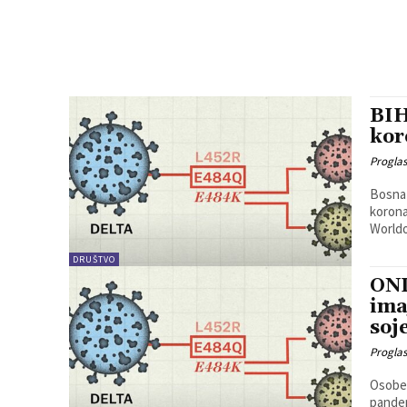
BIH
kor
Progla
Bosna 
korona vir
Worldo
DRUŠTVO
ON
ima
soj
Progla
Osobe 
pandemi