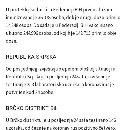
U protekloj sedmici, u Federaciji BiH prvom dozom
imunizovano je 36.078 osoba, dok je drugu dozu primilo
14.248 osoba. Do sada je u Federaciji BiH vakcinisano
ukupno 244.996 osoba, od kojih je 142.713 primilo obje
doze.
REPUBLIKA SRPSKA
Od posljednjeg izvještaja o epidemiološkoj situaciji u
Republici Srpskoj, u posljednja 24 sata, izvršeno je
testiranje 253 laboratorijska uzorka, a koronavirus je
potvrđen kod 24 osobe.
BRČKO DISTRIKT BiH
U Brčko distriktu je u posljednja 24 sata testirano 146
uzoraka, od čega je na koronavirus pozitivno četvero.