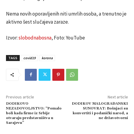
Nema novih oporavljenih niti umrlih osoba, a trenutno je
aktivno šest slučajeva zaraze.
Izvor:
slobodnabosna
, Foto: YouTube
TAGS
covid19
korona
Previous article
Next article
DODIKOVO
DODIKOV MALOGRAĐANSKI
NEZADOVOLJSTVO: “Pomalo
SUNOVRAT: Bošnjaci su
boli kada firme iz Srbije
konvertiti i podanički narod, a
otvaraju predstavništva u
ne državotvorni
Sarajevu”