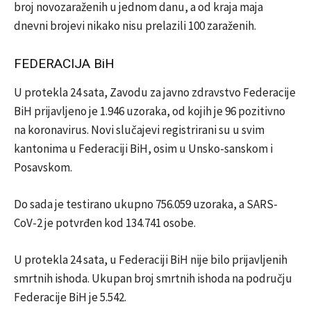
broj novozaraženih u jednom danu, a od kraja maja
dnevni brojevi nikako nisu prelazili 100 zaraženih.
FEDERACIJA BiH
U protekla 24 sata, Zavodu za javno zdravstvo Federacije
BiH prijavljeno je 1.946 uzoraka, od kojih je 96 pozitivno
na koronavirus. Novi slučajevi registrirani su u svim
kantonima u Federaciji BiH, osim u Unsko-sanskom i
Posavskom.
Do sada je testirano ukupno 756.059 uzoraka, a SARS-
CoV-2 je potvrđen kod 134.741 osobe.
U protekla 24 sata, u Federaciji BiH nije bilo prijavljenih
smrtnih ishoda. Ukupan broj smrtnih ishoda na području
Federacije BiH je 5.542.