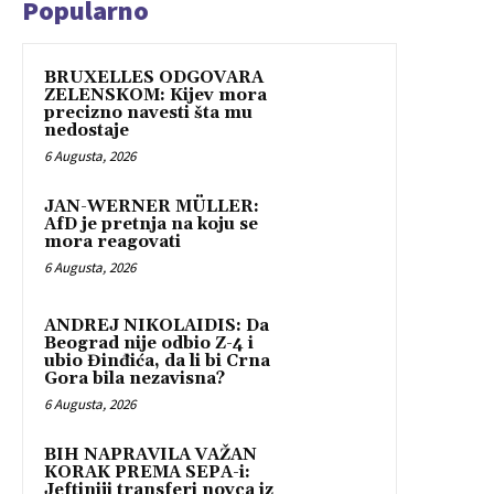
Popularno
BRUXELLES ODGOVARA
ZELENSKOM: Kijev mora
precizno navesti šta mu
nedostaje
6 Augusta, 2026
JAN-WERNER MÜLLER:
AfD je pretnja na koju se
mora reagovati
6 Augusta, 2026
ANDREJ NIKOLAIDIS: Da
Beograd nije odbio Z-4 i
ubio Đinđića, da li bi Crna
Gora bila nezavisna?
6 Augusta, 2026
BIH NAPRAVILA VAŽAN
KORAK PREMA SEPA-i:
Jeftiniji transferi novca iz