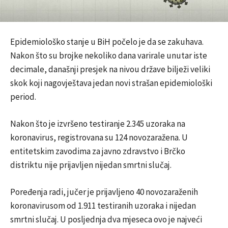
Epidemiološko stanje u BiH počelo je da se zakuhava.
Nakon što su brojke nekoliko dana varirale unutar iste
decimale, današnji presjek na nivou države bilježi veliki
skok koji nagovještava jedan novi strašan epidemiološki
period.
Nakon što je izvršeno testiranje 2.345 uzoraka na
koronavirus, registrovana su 124 novozaražena. U
entitetskim zavodima za javno zdravstvo i Brčko
distriktu nije prijavljen nijedan smrtni slučaj.
Poređenja radi, jučer je prijavljeno 40 novozaraženih
koronavirusom od 1.911 testiranih uzoraka i nijedan
smrtni slučaj. U posljednja dva mjeseca ovo je najveći